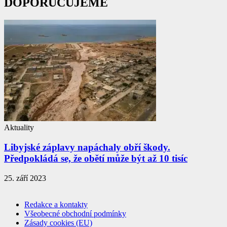
DOPORUČUJEME
Aktuality
Libyjské záplavy napáchaly obří škody.
Předpokládá se, že obětí může být až 10 tisíc
25. září 2023
Redakce a kontakty
Všeobecné obchodní podmínky
Zásady cookies (EU)