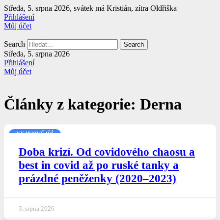
Přejít
Středa, 5. srpna 2026, svátek má Kristián, zítra Oldřiška
k
Přihlášení
obsahu
Můj účet
Search
Search
Středa, 5. srpna 2026
Přihlášení
Můj účet
Články z kategorie: Derna
NEJNOVĚJŠÍ
Doba krizí. Od covidového chaosu a
best in covid až po ruské tanky a
prázdné peněženky (2020–2023)
3. srpna 2026