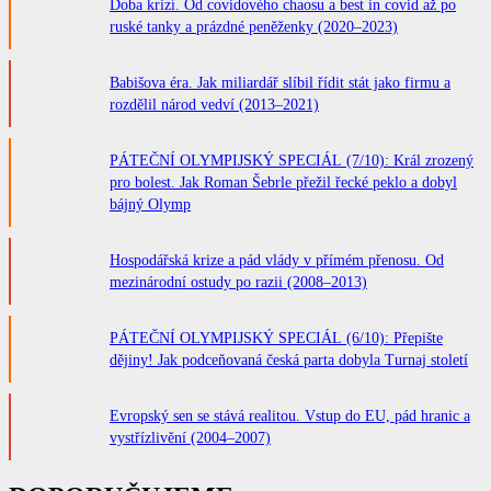
Doba krizí. Od covidového chaosu a best in covid až po
ruské tanky a prázdné peněženky (2020–2023)
Babišova éra. Jak miliardář slíbil řídit stát jako firmu a
rozdělil národ vedví (2013–2021)
PÁTEČNÍ OLYMPIJSKÝ SPECIÁL (7/10): Král zrozený
pro bolest. Jak Roman Šebrle přežil řecké peklo a dobyl
bájný Olymp
Hospodářská krize a pád vlády v přímém přenosu. Od
mezinárodní ostudy po razii (2008–2013)
PÁTEČNÍ OLYMPIJSKÝ SPECIÁL (6/10): Přepište
dějiny! Jak podceňovaná česká parta dobyla Turnaj století
Evropský sen se stává realitou. Vstup do EU, pád hranic a
vystřízlivění (2004–2007)