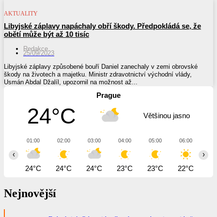
AKTUALITY
Libyjské záplavy napáchaly obří škody. Předpokládá se, že
obětí může být až 10 tisíc
Redakce
25/09/2023
Libyjské záplavy způsobené bouří Daniel zanechaly v zemi obrovské
škody na životech a majetku. Ministr zdravotnictví východní vlády,
Usmán Abdal Džalíl, upozornil na možnost až...
Prague
24°C
Většinou jasno
01:00
02:00
03:00
04:00
05:00
06:00
07
‹
›
24°C
24°C
24°C
23°C
23°C
22°C
23
Nejnovější