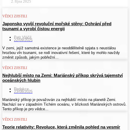
2. října 2025
VĚDCI ZJISTILI
Japonsko vyvíjí revoluční mořské stěny: Ochrání před
tsunami a vyrobí čistou energii
Petr Vláčil
22/09/2025
V zemi, jejíž samotná existence je neoddělitelně spjata s neustálou
hrozbou vln tsunami, se rodí inovativní řešení, které by mohlo navždy
změnit způsob, jakým pobřežní...
VĚDCI ZJISTILI
Nejhlubší místo na Zemi: Mariánský příkop skrývá tajemství
oceánských hlubin
Redakce
23/08/2025
Mariánský příkop je považován za nejhlubší místo na planetě Zemi.
Nachází se v západním Tichém oceánu, v blízkosti Mariánských ostrovů.
Tento příkop je pro vědce...
VĚDCI ZJISTILI
Teorie relativity: Revoluce, která změnila pohled na vesmír