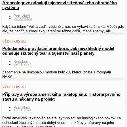
Archeologové odhalují tajemství středověkého obranného
systému
Petr Vláčil
03/06/2025
Když se řekne "Velká zeď", většině z nás se vybaví ta čínská. Věděli jste
ale, že napříč euroasijskou stepí se táhne další, méně známý, ale...
VĚDCI ZJISTILI
Potsdamská gravitační brambora: Jak nevzhledný model
odhaluje skutečný tvar a tajemství naší planety
Redakce
29/11/2024
Zapomeňte na dokonalou modrou kuličku, kterou znáte z fotografií
NASA....
VĚDCI ZJISTILI
Přípravy a výroba amerického raketoplánu: Historie prvního
startu a náklady na projekt
Petr Vláčil
13/11/2024
První americký raketoplán se stal symbolem technologického pokroku a
odhodlání Spojených států dobýt vesmír. Jaké byly přípravy na jeho