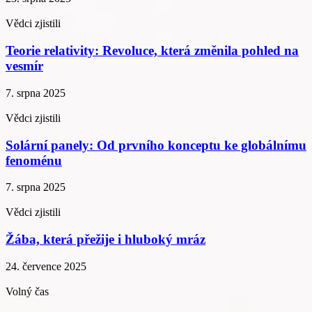
Vědci zjistili
Teorie relativity: Revoluce, která změnila pohled na
vesmír
7. srpna 2025
Vědci zjistili
Solární panely: Od prvního konceptu ke globálnímu
fenoménu
7. srpna 2025
Vědci zjistili
Žába, která přežije i hluboký mráz
24. července 2025
Volný čas