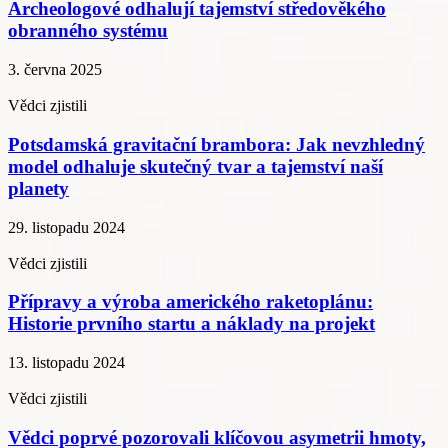
Archeologové odhalují tajemství středověkého
obranného systému
3. června 2025
Vědci zjistili
Potsdamská gravitační brambora: Jak nevzhledný
model odhaluje skutečný tvar a tajemství naší
planety
29. listopadu 2024
Vědci zjistili
Přípravy a výroba amerického raketoplánu:
Historie prvního startu a náklady na projekt
13. listopadu 2024
Vědci zjistili
Vědci poprvé pozorovali klíčovou asymetrii hmoty,