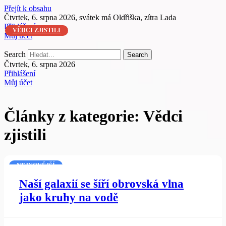
Přejít k obsahu
Čtvrtek, 6. srpna 2026, svátek má Oldřiška, zítra Lada
Přihlášení
VĚDCI ZJISTILI
Můj účet
Search
Search
Čtvrtek, 6. srpna 2026
Přihlášení
Můj účet
Články z kategorie: Vědci
zjistili
NEJNOVĚJŠÍ
Naší galaxií se šíří obrovská vlna
jako kruhy na vodě