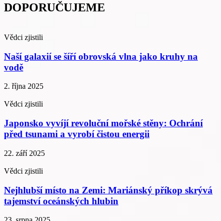
DOPORUČUJEME
Vědci zjistili
Naší galaxií se šíří obrovská vlna jako kruhy na
vodě
2. října 2025
Vědci zjistili
Japonsko vyvíjí revoluční mořské stěny: Ochrání
před tsunami a vyrobí čistou energii
22. září 2025
Vědci zjistili
Nejhlubší místo na Zemi: Mariánský příkop skrývá
tajemství oceánských hlubin
23. srpna 2025