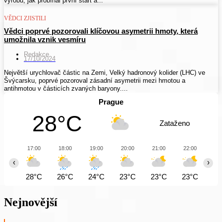
výrobu, jak probíhal první start a...
VĚDCI ZJISTILI
Vědci poprvé pozorovali klíčovou asymetrii hmoty, která
umožnila vznik vesmíru
Redakce
17/10/2024
Největší urychlovač částic na Zemi, Velký hadronový kolider (LHC) ve
Švýcarsku, poprvé pozoroval zásadní asymetrii mezi hmotou a
antihmotou v částicích zvaných baryony....
Prague
28°C
Zataženo
17:00
18:00
19:00
20:00
21:00
22:00
23
‹
›
28°C
26°C
24°C
23°C
23°C
23°C
23
Nejnovější