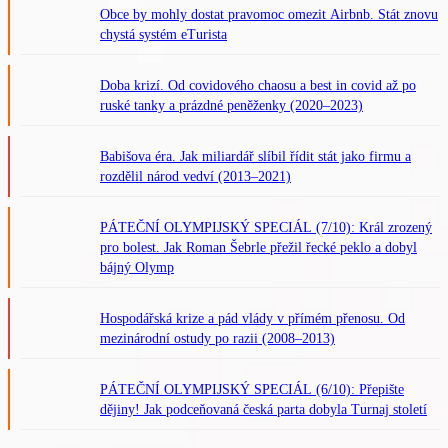
Obce by mohly dostat pravomoc omezit Airbnb. Stát znovu
chystá systém eTurista
Doba krizí. Od covidového chaosu a best in covid až po
ruské tanky a prázdné peněženky (2020–2023)
Babišova éra. Jak miliardář slíbil řídit stát jako firmu a
rozdělil národ vedví (2013–2021)
PÁTEČNÍ OLYMPIJSKÝ SPECIÁL (7/10): Král zrozený
pro bolest. Jak Roman Šebrle přežil řecké peklo a dobyl
bájný Olymp
Hospodářská krize a pád vlády v přímém přenosu. Od
mezinárodní ostudy po razii (2008–2013)
PÁTEČNÍ OLYMPIJSKÝ SPECIÁL (6/10): Přepište
dějiny! Jak podceňovaná česká parta dobyla Turnaj století