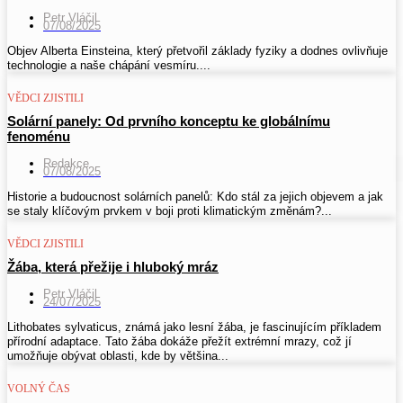
Petr Vláčil
07/08/2025
Objev Alberta Einsteina, který přetvořil základy fyziky a dodnes ovlivňuje
technologie a naše chápání vesmíru....
VĚDCI ZJISTILI
Solární panely: Od prvního konceptu ke globálnímu
fenoménu
Redakce
07/08/2025
Historie a budoucnost solárních panelů: Kdo stál za jejich objevem a jak
se staly klíčovým prvkem v boji proti klimatickým změnám?...
VĚDCI ZJISTILI
Žába, která přežije i hluboký mráz
Petr Vláčil
24/07/2025
Lithobates sylvaticus, známá jako lesní žába, je fascinujícím příkladem
přírodní adaptace. Tato žába dokáže přežít extrémní mrazy, což jí
umožňuje obývat oblasti, kde by většina...
VOLNÝ ČAS