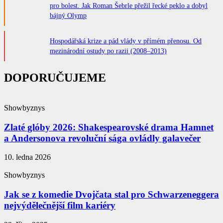
pro bolest. Jak Roman Šebrle přežil řecké peklo a dobyl
bájný Olymp
Hospodářská krize a pád vlády v přímém přenosu. Od
mezinárodní ostudy po razii (2008–2013)
DOPORUČUJEME
Showbyznys
Zlaté glóby 2026: Shakespearovské drama Hamnet
a Andersonova revoluční sága ovládly galavečer
10. ledna 2026
Showbyznys
Jak se z komedie Dvojčata stal pro Schwarzeneggera
nejvýdělečnější film kariéry