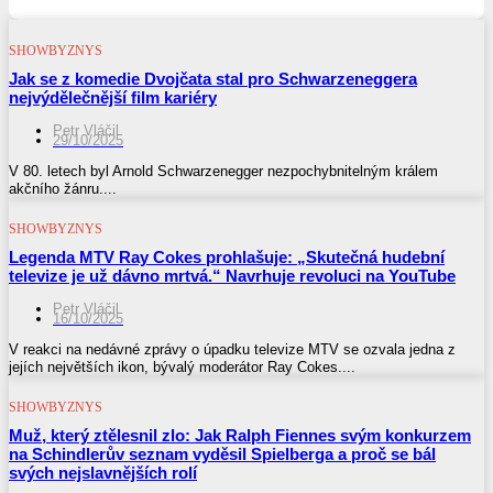
SHOWBYZNYS
Jak se z komedie Dvojčata stal pro Schwarzeneggera
nejvýdělečnější film kariéry
Petr Vláčil
29/10/2025
V 80. letech byl Arnold Schwarzenegger nezpochybnitelným králem
akčního žánru....
SHOWBYZNYS
Legenda MTV Ray Cokes prohlašuje: „Skutečná hudební
televize je už dávno mrtvá.“ Navrhuje revoluci na YouTube
Petr Vláčil
16/10/2025
V reakci na nedávné zprávy o úpadku televize MTV se ozvala jedna z
jejích největších ikon, bývalý moderátor Ray Cokes....
SHOWBYZNYS
Muž, který ztělesnil zlo: Jak Ralph Fiennes svým konkurzem
na Schindlerův seznam vyděsil Spielberga a proč se bál
svých nejslavnějších rolí