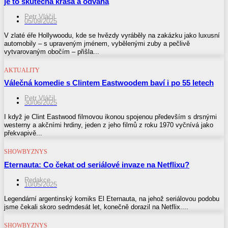
je to skutečná krása a odvaha
Petr Vláčil
05/09/2025
V zlaté éře Hollywoodu, kde se hvězdy vyráběly na zakázku jako luxusní
automobily – s upraveným jménem, vybělenými zuby a pečlivě
vytvarovaným obočím – přišla...
AKTUALITY
Válečná komedie s Clintem Eastwoodem baví i po 55 letech
Petr Vláčil
30/06/2025
I když je Clint Eastwood filmovou ikonou spojenou především s drsnými
westerny a akčními hrdiny, jeden z jeho filmů z roku 1970 vyčnívá jako
překvapivě...
SHOWBYZNYS
Eternauta: Co čekat od seriálové invaze na Netflixu?
Redakce
10/05/2025
Legendární argentinský komiks El Eternauta, na jehož seriálovou podobu
jsme čekali skoro sedmdesát let, konečně dorazil na Netflix....
SHOWBYZNYS