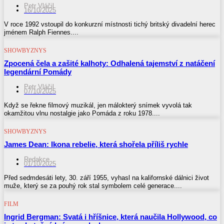
Petr Vláčil
16/10/2025
V roce 1992 vstoupil do konkurzní místnosti tichý britský divadelní herec
jménem Ralph Fiennes....
SHOWBYZNYS
Zpocená čela a zašité kalhoty: Odhalená tajemství z natáčení
legendární Pomády
Petr Vláčil
07/10/2025
Když se řekne filmový muzikál, jen málokterý snímek vyvolá tak
okamžitou vlnu nostalgie jako Pomáda z roku 1978....
SHOWBYZNYS
James Dean: Ikona rebelie, která shořela příliš rychle
Redakce
01/10/2025
Před sedmdesáti lety, 30. září 1955, vyhasl na kalifornské dálnici život
muže, který se za pouhý rok stal symbolem celé generace....
FILM
Ingrid Bergman: Svatá i hříšnice, která naučila Hollywood, co