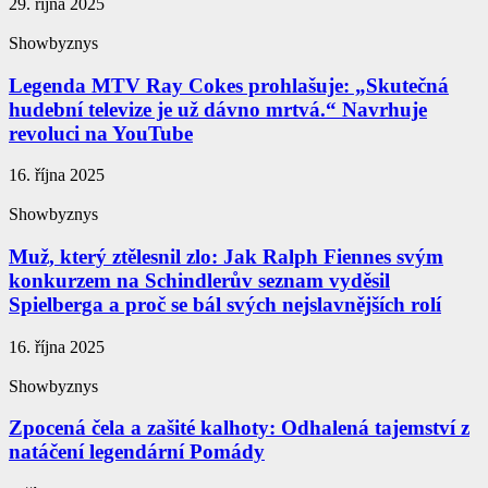
29. října 2025
Showbyznys
Legenda MTV Ray Cokes prohlašuje: „Skutečná
hudební televize je už dávno mrtvá.“ Navrhuje
revoluci na YouTube
16. října 2025
Showbyznys
Muž, který ztělesnil zlo: Jak Ralph Fiennes svým
konkurzem na Schindlerův seznam vyděsil
Spielberga a proč se bál svých nejslavnějších rolí
16. října 2025
Showbyznys
Zpocená čela a zašité kalhoty: Odhalená tajemství z
natáčení legendární Pomády