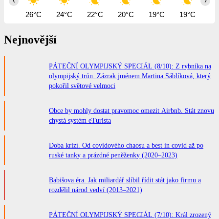
‹
›
26°C
24°C
22°C
20°C
19°C
19°C
18
Nejnovější
PÁTEČNÍ OLYMPIJSKÝ SPECIÁL (8/10): Z rybníka na
olympijský trůn. Zázrak jménem Martina Sáblíková, který
pokořil světové velmoci
Obce by mohly dostat pravomoc omezit Airbnb. Stát znovu
chystá systém eTurista
Doba krizí. Od covidového chaosu a best in covid až po
ruské tanky a prázdné peněženky (2020–2023)
Babišova éra. Jak miliardář slíbil řídit stát jako firmu a
rozdělil národ vedví (2013–2021)
PÁTEČNÍ OLYMPIJSKÝ SPECIÁL (7/10): Král zrozený