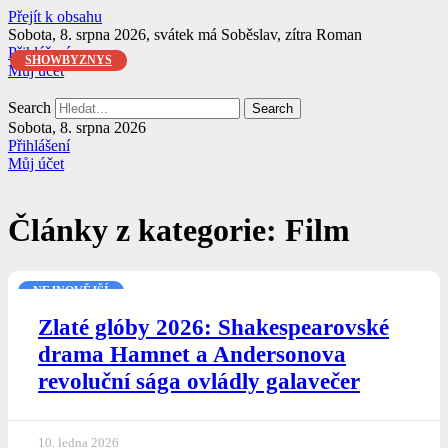
Přejít k obsahu
Sobota, 8. srpna 2026, svátek má Soběslav, zítra Roman
Přihlášení
SHOWBYZNYS
Můj účet
Search
Search
Sobota, 8. srpna 2026
Přihlášení
Můj účet
Články z kategorie: Film
NEJNOVĚJŠÍ
Zlaté glóby 2026: Shakespearovské
drama Hamnet a Andersonova
revoluční sága ovládly galavečer
10. ledna 2026