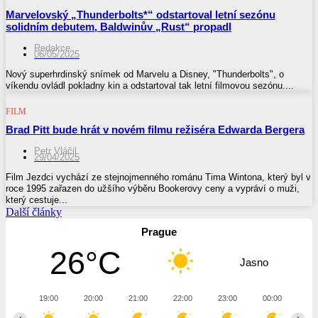
Marvelovský „Thunderbolts*“ odstartoval letní sezónu
solidním debutem, Baldwinův „Rust“ propadl
Redakce
06/05/2025
Nový superhrdinský snímek od Marvelu a Disney, "Thunderbolts", o
víkendu ovládl pokladny kin a odstartoval tak letní filmovou sezónu....
FILM
Brad Pitt bude hrát v novém filmu režiséra Edwarda Bergera
Petr Vláčil
29/04/2025
Film Jezdci vychází ze stejnojmenného románu Tima Wintona, který byl v
roce 1995 zařazen do užšího výběru Bookerovy ceny a vypráví o muži,
který cestuje...
Další články
Prague
26°C
Jasno
19:00
20:00
21:00
22:00
23:00
00:00
01