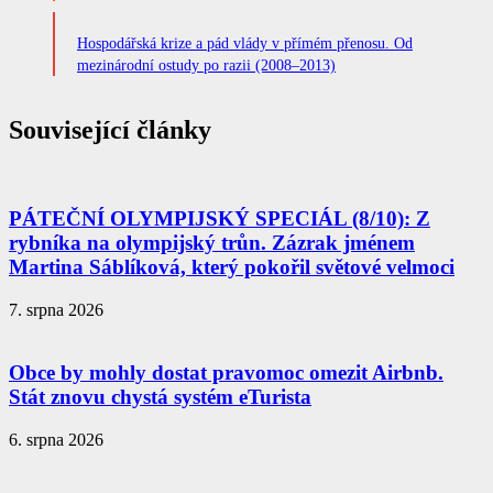
Hospodářská krize a pád vlády v přímém přenosu. Od
mezinárodní ostudy po razii (2008–2013)
Související články
PÁTEČNÍ OLYMPIJSKÝ SPECIÁL (8/10): Z
rybníka na olympijský trůn. Zázrak jménem
Martina Sáblíková, který pokořil světové velmoci
7. srpna 2026
Obce by mohly dostat pravomoc omezit Airbnb.
Stát znovu chystá systém eTurista
6. srpna 2026