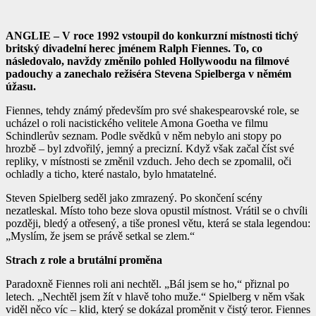
ANGLIE – V roce 1992 vstoupil do konkurzní místnosti tichý
britský divadelní herec jménem Ralph Fiennes. To, co
následovalo, navždy změnilo pohled Hollywoodu na filmové
padouchy a zanechalo režiséra Stevena Spielberga v němém
úžasu.
Fiennes, tehdy známý především pro své shakespearovské role, se
ucházel o roli nacistického velitele Amona Goetha ve filmu
Schindlerův seznam
. Podle svědků v něm nebylo ani stopy po
hrozbě – byl zdvořilý, jemný a precizní. Když však začal číst své
repliky, v místnosti se změnil vzduch. Jeho dech se zpomalil, oči
ochladly a ticho, které nastalo, bylo hmatatelné.
Steven Spielberg seděl jako zmrazený. Po skončení scény
nezatleskal. Místo toho beze slova opustil místnost. Vrátil se o chvíli
později, bledý a otřesený, a tiše pronesl větu, která se stala legendou:
„Myslím, že jsem se právě setkal se zlem.“
Strach z role a brutální proměna
Paradoxně Fiennes roli ani nechtěl. „Bál jsem se ho,“ přiznal po
letech. „Nechtěl jsem žít v hlavě toho muže.“ Spielberg v něm však
viděl něco víc – klid, který se dokázal proměnit v čistý teror. Fiennes