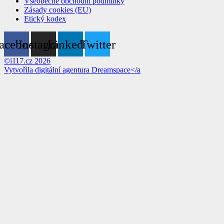
Všeobecné obchodní podmínky
Zásady cookies (EU)
Etický kodex
acebook
Instagram
Linkedin
Twitter
©i117.cz 2026
Vytvořila digitální agentura
Dreamspace</a