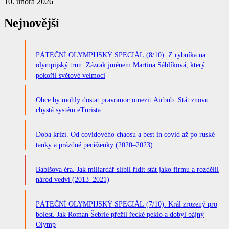
10. února 2026
Nejnovější
PÁTEČNÍ OLYMPIJSKÝ SPECIÁL (8/10): Z rybníka na
olympijský trůn. Zázrak jménem Martina Sáblíková, který
pokořil světové velmoci
Obce by mohly dostat pravomoc omezit Airbnb. Stát znovu
chystá systém eTurista
Doba krizí. Od covidového chaosu a best in covid až po ruské
tanky a prázdné peněženky (2020–2023)
Babišova éra. Jak miliardář slíbil řídit stát jako firmu a rozdělil
národ vedví (2013–2021)
PÁTEČNÍ OLYMPIJSKÝ SPECIÁL (7/10): Král zrozený pro
bolest. Jak Roman Šebrle přežil řecké peklo a dobyl bájný
Olymp