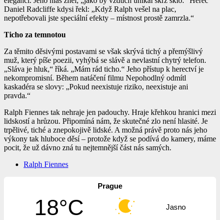
eleganci. Jeho hlas zněl, „jako by vzduch unikal skrz sklo.“ Herec
Daniel Radcliffe kdysi řekl: „Když Ralph vešel na plac,
nepotřebovali jste speciální efekty – místnost prostě zamrzla.“
Ticho za temnotou
Za těmito děsivými postavami se však skrývá tichý a přemýšlivý
muž, který píše poezii, vyhýbá se slávě a nevlastní chytrý telefon.
„Sláva je hluk,“ říká. „Mám rád ticho.“ Jeho přístup k herectví je
nekompromisní. Během natáčení filmu
Nepohodlný
odmítl
kaskadéra se slovy: „Pokud neexistuje riziko, neexistuje ani
pravda.“
Ralph Fiennes tak nehraje jen padouchy. Hraje křehkou hranici mezi
lidskostí a hrůzou. Připomíná nám, že skutečné zlo není hlasité. Je
trpělivé, tiché a znepokojivě lidské. A možná právě proto nás jeho
výkony tak hluboce děsí – protože když se podívá do kamery, máme
pocit, že už dávno zná tu nejtemnější část nás samých.
Ralph Fiennes
Prague
18°C
Jasno