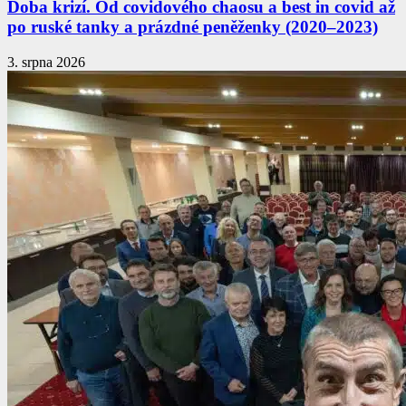
Doba krizí. Od covidového chaosu a best in covid až
po ruské tanky a prázdné peněženky (2020–2023)
3. srpna 2026