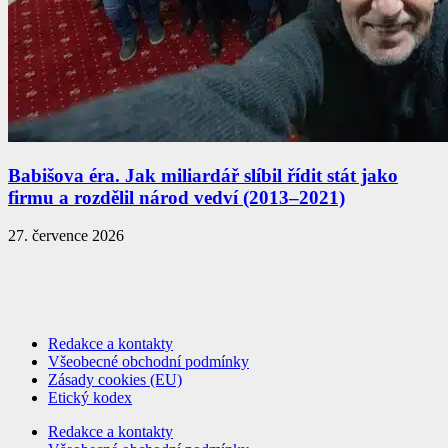
Babišova éra. Jak miliardář slíbil řídit stát jako
firmu a rozdělil národ vedví (2013–2021)
27. července 2026
Redakce a kontakty
Všeobecné obchodní podmínky
Zásady cookies (EU)
Etický kodex
Redakce a kontakty