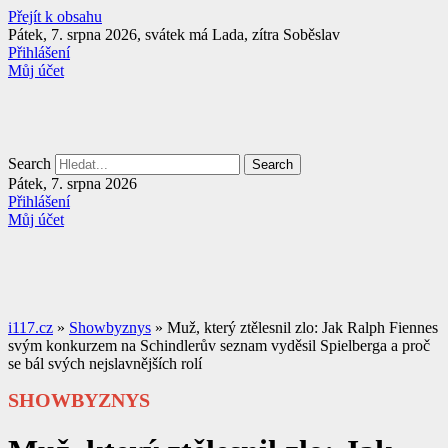
Přejít k obsahu
Pátek, 7. srpna 2026, svátek má Lada, zítra Soběslav
Přihlášení
Můj účet
Search
Search
Pátek, 7. srpna 2026
Přihlášení
Můj účet
i117.cz
»
Showbyznys
»
Muž, který ztělesnil zlo: Jak Ralph Fiennes
svým konkurzem na Schindlerův seznam vyděsil Spielberga a proč
se bál svých nejslavnějších rolí
SHOWBYZNYS