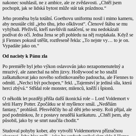
nakonec souhlasil, ne z ambice, ale ze zvědavosti. „Chtěl jsem
pochopit, jak se lidská bytost může stát tak prázdnou.“
Jeho proměna byla totální. Goethovu uniformu nosil i mimo kameru,
aby neustále cítil „jeho tíhu, jeho ošklivost“. Členové štábu se mu
vyhýbali. Přeživší, kteří navštívili natáčení, se mu nedokázali
podívat do očí. Jedna žena se při pohledu na něj rozplakala. Když se
ji Fiennes pokusil utěšit, roztřeseně řekla: „To nejste vy… to je on.
Vypadáte jako on.“
Od nacisty k Pánu zla
Po premiéře byl jeho výkon oslavován jako nezapomenutelný a
mrazivý, ale zanechal na něm jizvy. Hollywood se ho snažil
zaškatulkovat jako nového sofistikovaného padoucha, ale Fiennes to
odmítl. „Nechci být pochopen,“ řekl. „Tajemství je jediná síla, která
herci zbývá.“ Střídal role monster, milenců, kněží i špionů.
O několik let později přišla další ikonická role – Lord Voldemort v
sérii
Harry Potter
. Zpočátku se té myšlence smál. „Nedělám
fantasy,“ prohlásil. Přesvědčily ho až děti jeho sestry. Roli přijal, ale
pod podmínkou, že z postavy neudělá karikaturu. „Chtěl jsem, aby
působil, jako by se smrt naučila chodit.“
Studoval pohyby kober, aby vytvořil Voldemortovu přízračnou