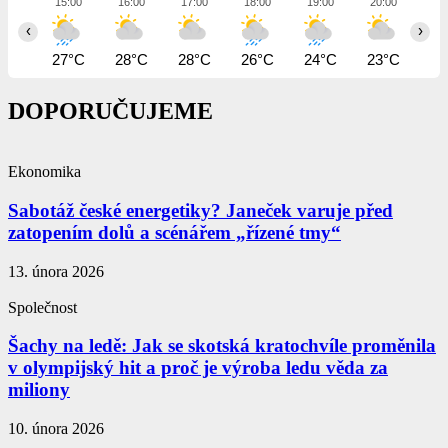
15:00
16:00
17:00
18:00
19:00
20:00
21
‹
›
27°C
28°C
28°C
26°C
24°C
23°C
23
DOPORUČUJEME
Ekonomika
Sabotáž české energetiky? Janeček varuje před
zatopením dolů a scénářem „řízené tmy“
13. února 2026
Společnost
Šachy na ledě: Jak se skotská kratochvíle proměnila
v olympijský hit a proč je výroba ledu věda za
miliony
10. února 2026