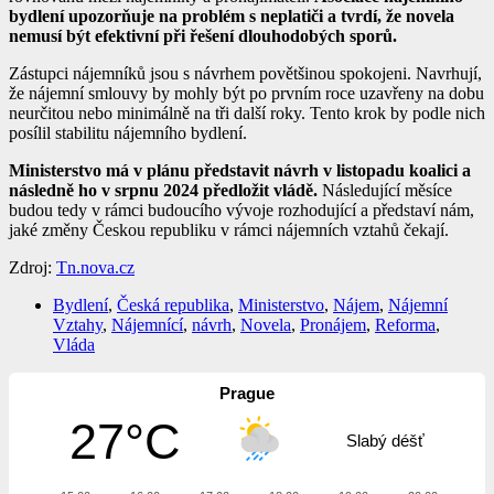
bydlení upozorňuje na problém s neplatiči a tvrdí, že novela
nemusí být efektivní při řešení dlouhodobých sporů.
Zástupci nájemníků jsou s návrhem povětšinou spokojeni. Navrhují,
že nájemní smlouvy by mohly být po prvním roce uzavřeny na dobu
neurčitou nebo minimálně na tři další roky. Tento krok by podle nich
posílil stabilitu nájemního bydlení.
Ministerstvo má v plánu představit návrh v listopadu koalici a
následně ho v srpnu 2024 předložit vládě.
Následující měsíce
budou tedy v rámci budoucího vývoje rozhodující a představí nám,
jaké změny Českou republiku v rámci nájemních vztahů čekají.
Zdroj:
Tn.nova.cz
Bydlení
,
Česká republika
,
Ministerstvo
,
Nájem
,
Nájemní
Vztahy
,
Nájemnící
,
návrh
,
Novela
,
Pronájem
,
Reforma
,
Vláda
Prague
27°C
Slabý déšť