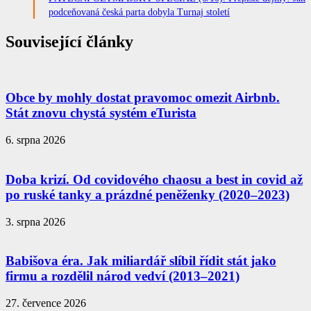
podceňovaná česká parta dobyla Turnaj století
Související články
Obce by mohly dostat pravomoc omezit Airbnb.
Stát znovu chystá systém eTurista
6. srpna 2026
Doba krizí. Od covidového chaosu a best in covid až
po ruské tanky a prázdné peněženky (2020–2023)
3. srpna 2026
Babišova éra. Jak miliardář slíbil řídit stát jako
firmu a rozdělil národ vedví (2013–2021)
27. července 2026