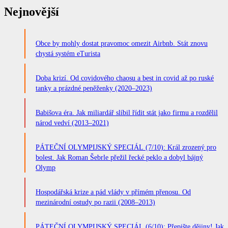
Nejnovější
Obce by mohly dostat pravomoc omezit Airbnb. Stát znovu
chystá systém eTurista
Doba krizí. Od covidového chaosu a best in covid až po ruské
tanky a prázdné peněženky (2020–2023)
Babišova éra. Jak miliardář slíbil řídit stát jako firmu a rozdělil
národ vedví (2013–2021)
PÁTEČNÍ OLYMPIJSKÝ SPECIÁL (7/10): Král zrozený pro
bolest. Jak Roman Šebrle přežil řecké peklo a dobyl bájný
Olymp
Hospodářská krize a pád vlády v přímém přenosu. Od
mezinárodní ostudy po razii (2008–2013)
PÁTEČNÍ OLYMPIJSKÝ SPECIÁL (6/10): Přepište dějiny! Jak