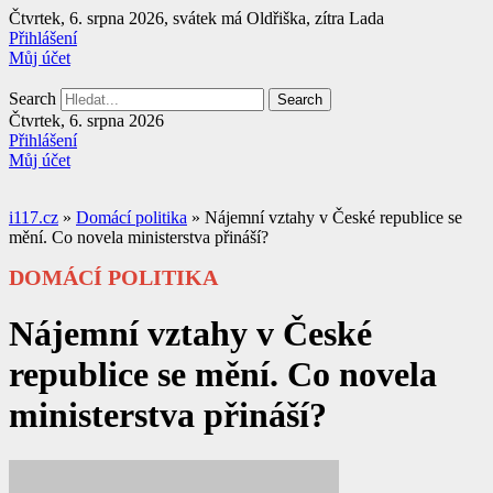
Přejít
Čtvrtek, 6. srpna 2026, svátek má Oldřiška, zítra Lada
k
Přihlášení
obsahu
Můj účet
Search
Search
Čtvrtek, 6. srpna 2026
Přihlášení
Můj účet
i117.cz
»
Domácí politika
»
Nájemní vztahy v České republice se
mění. Co novela ministerstva přináší?
DOMÁCÍ POLITIKA
Nájemní vztahy v České
republice se mění. Co novela
ministerstva přináší?