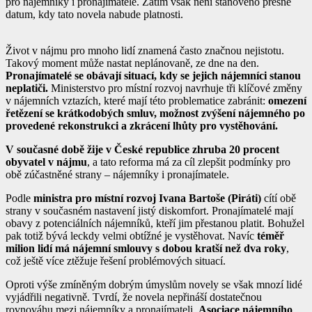
pro nájemníky i pronajímatele. Zatím však není stanoveno přesné
datum, kdy tato novela nabude platnosti.
Život v nájmu pro mnoho lidí znamená často značnou nejistotu.
Takový moment může nastat neplánovaně, ze dne na den.
Pronajímatelé se obávají situací, kdy se jejich nájemníci stanou
neplatiči.
Ministerstvo pro místní rozvoj navrhuje tři klíčové změny
v nájemních vztazích, které mají této problematice zabránit:
omezení
řetězení se krátkodobých smluv, možnost zvýšení nájemného po
provedené rekonstrukci a zkrácení lhůty pro vystěhování.
V současné době žije v České republice zhruba 20 procent
obyvatel v nájmu
, a tato reforma má za cíl zlepšit podmínky pro
obě zúčastněné strany – nájemníky i pronajímatele.
Podle
ministra pro místní rozvoj Ivana Bartoše (Piráti)
cítí obě
strany v současném nastavení jistý diskomfort. Pronajímatelé mají
obavy z potenciálních nájemníků, kteří jim přestanou platit. Bohužel
pak totiž bývá leckdy velmi obtížné je vystěhovat. Navíc
téměř
milion lidí má nájemní smlouvy s dobou kratší než dva roky
,
což ještě více ztěžuje řešení problémových situací.
Oproti výše zmíněným dobrým úmyslům novely se však mnozí lidé
vyjádřili negativně. Tvrdí, že novela nepřináší dostatečnou
rovnováhu mezi nájemníky a pronajímateli.
Asociace nájemního