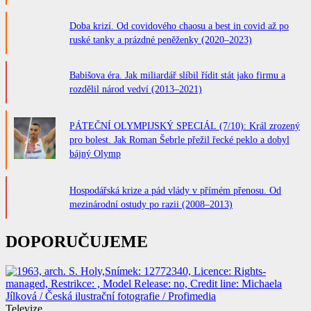
Doba krizí. Od covidového chaosu a best in covid až po
ruské tanky a prázdné peněženky (2020–2023)
Babišova éra. Jak miliardář slíbil řídit stát jako firmu a
rozdělil národ vedví (2013–2021)
PÁTEČNÍ OLYMPIJSKÝ SPECIÁL (7/10): Král zrozený
pro bolest. Jak Roman Šebrle přežil řecké peklo a dobyl
bájný Olymp
Hospodářská krize a pád vlády v přímém přenosu. Od
mezinárodní ostudy po razii (2008–2013)
DOPORUČUJEME
Televize