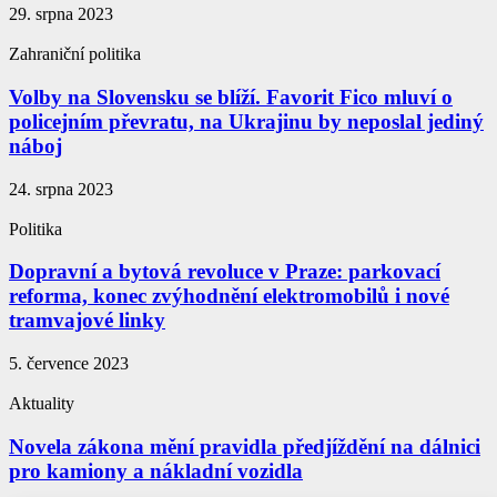
29. srpna 2023
Zahraniční politika
Volby na Slovensku se blíží. Favorit Fico mluví o
policejním převratu, na Ukrajinu by neposlal jediný
náboj
24. srpna 2023
Politika
Dopravní a bytová revoluce v Praze: parkovací
reforma, konec zvýhodnění elektromobilů i nové
tramvajové linky
5. července 2023
Aktuality
Novela zákona mění pravidla předjíždění na dálnici
pro kamiony a nákladní vozidla