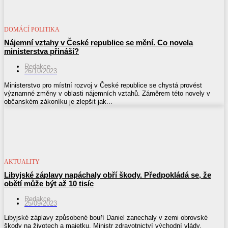
DOMÁCÍ POLITIKA
Nájemní vztahy v České republice se mění. Co novela
ministerstva přináší?
Redakce
26/10/2023
Ministerstvo pro místní rozvoj v České republice se chystá provést
významné změny v oblasti nájemních vztahů. Záměrem této novely v
občanském zákoníku je zlepšit jak...
AKTUALITY
Libyjské záplavy napáchaly obří škody. Předpokládá se, že
obětí může být až 10 tisíc
Redakce
25/09/2023
Libyjské záplavy způsobené bouří Daniel zanechaly v zemi obrovské
škody na životech a majetku. Ministr zdravotnictví východní vlády,