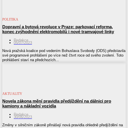
POLITIKA
Dopravní a bytová revoluce v Praze: parkovací reforma,
konec zvýhodnění elektromobilů i nové tramvajové linky
Redakce
05/07/2023
Nová pražská koalice pod vedením Bohuslava Svobody (ODS) představila
své programové prohlášení po více než čtvrt roce od svého zvolení. Toto
prohlášení staví na předchozích...
AKTUALITY
Novela zákona mění pravidla předjíždění na dálnici pro
kamiony a nákladní vozidla
Redakce
30/06/2023
Změny v silničním zákoně přinášejí nová pravidla ohledně předjíždění na