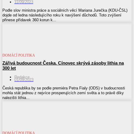
11/09/2023
Podle slov ministra práce a sociálních věcí Mariana Jurečka (KDU-ČSL)
dojde od ledna následujícího roku k navýšení důchodů. Toto zvýšení
přinese přídavek 360 korun k...
DOMÁCÍ POLITIKA
Zářivá budoucnost Česka. Cínovec skrývá zásoby lithia na
300 let
Redakce
01/09/2023
Česká republika by se podle premiéra Petra Fialy (ODS) v budoucnosti
mohla stát jednou z nejvíce prosperujících zemí světa a to právě díky
nalezišti lithia...
DOMÁCÍ POLITIKA