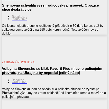
Sněmovna schválila vyšší rodičovský příspěvek. Opozice
chce dvakrát více
Redakce
29/08/2023
Od ledna nejspíš stoupne rodičovský příspěvek o 50 tisíc korun, což by
celkovou sumu zvýšilo na 350 tisíc korun ročně. Toto zvýšení by se
dotklo...
ZAHRANIČNÍ POLITIKA
Volby na Slovensku se blíží. Favorit Fico mluví o policejním
převratu, na Ukrajinu by neposlal jediný náboj
Redakce
24/08/2023
Volby na Slovensku jsou na spadnutí a politická situace se vyostřuje.
Předvolební výzkumy se zatím odklánějí od liberálních stran a mluví se o
policejním převratu....