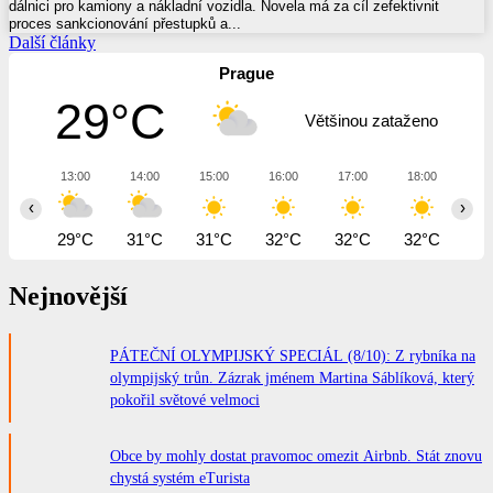
dálnici pro kamiony a nákladní vozidla. Novela má za cíl zefektivnit
proces sankcionování přestupků a...
Další články
Prague
29°C
Většinou zataženo
13:00
14:00
15:00
16:00
17:00
18:00
19
‹
›
29°C
31°C
31°C
32°C
32°C
32°C
31
Nejnovější
PÁTEČNÍ OLYMPIJSKÝ SPECIÁL (8/10): Z rybníka na
olympijský trůn. Zázrak jménem Martina Sáblíková, který
pokořil světové velmoci
Obce by mohly dostat pravomoc omezit Airbnb. Stát znovu
chystá systém eTurista