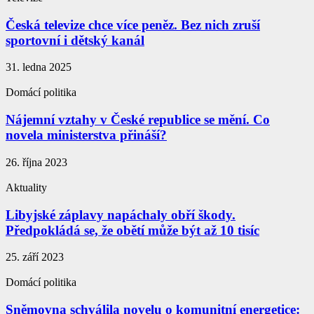
Česká televize chce více peněz. Bez nich zruší
sportovní i dětský kanál
31. ledna 2025
Domácí politika
Nájemní vztahy v České republice se mění. Co
novela ministerstva přináší?
26. října 2023
Aktuality
Libyjské záplavy napáchaly obří škody.
Předpokládá se, že obětí může být až 10 tisíc
25. září 2023
Domácí politika
Sněmovna schválila novelu o komunitní energetice: