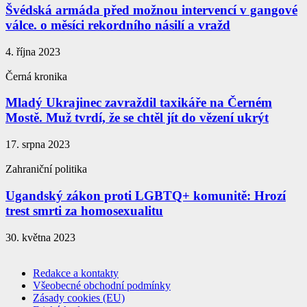
Švédská armáda před možnou intervencí v gangové
válce. o měsíci rekordního násilí a vražd
4. října 2023
Černá kronika
Mladý Ukrajinec zavraždil taxikáře na Černém
Mostě. Muž tvrdí, že se chtěl jít do vězení ukrýt
17. srpna 2023
Zahraniční politika
Ugandský zákon proti LGBTQ+ komunitě: Hrozí
trest smrti za homosexualitu
30. května 2023
Redakce a kontakty
Všeobecné obchodní podmínky
Zásady cookies (EU)