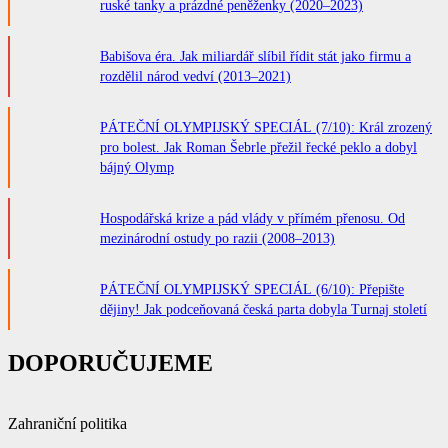
ruské tanky a prázdné peněženky (2020–2023)
Babišova éra. Jak miliardář slíbil řídit stát jako firmu a
rozdělil národ vedví (2013–2021)
PÁTEČNÍ OLYMPIJSKÝ SPECIÁL (7/10): Král zrozený
pro bolest. Jak Roman Šebrle přežil řecké peklo a dobyl
bájný Olymp
Hospodářská krize a pád vlády v přímém přenosu. Od
mezinárodní ostudy po razii (2008–2013)
PÁTEČNÍ OLYMPIJSKÝ SPECIÁL (6/10): Přepište
dějiny! Jak podceňovaná česká parta dobyla Turnaj století
DOPORUČUJEME
Zahraniční politika