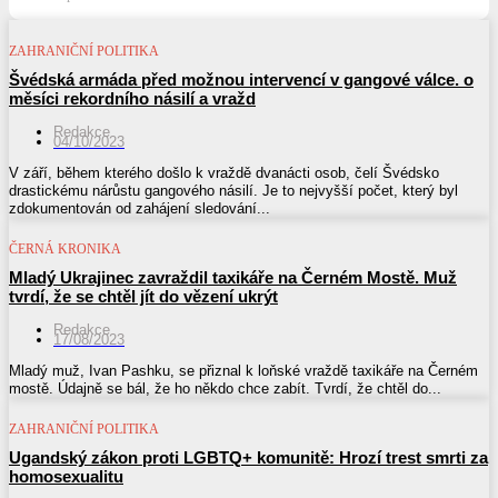
ZAHRANIČNÍ POLITIKA
Švédská armáda před možnou intervencí v gangové válce. o
měsíci rekordního násilí a vražd
Redakce
04/10/2023
V září, během kterého došlo k vraždě dvanácti osob, čelí Švédsko
drastickému nárůstu gangového násilí. Je to nejvyšší počet, který byl
zdokumentován od zahájení sledování...
ČERNÁ KRONIKA
Mladý Ukrajinec zavraždil taxikáře na Černém Mostě. Muž
tvrdí, že se chtěl jít do vězení ukrýt
Redakce
17/08/2023
Mladý muž, Ivan Pashku, se přiznal k loňské vraždě taxikáře na Černém
mostě. Údajně se bál, že ho někdo chce zabít. Tvrdí, že chtěl do...
ZAHRANIČNÍ POLITIKA
Ugandský zákon proti LGBTQ+ komunitě: Hrozí trest smrti za
homosexualitu