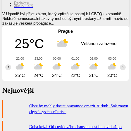
Redakce
30/05/2023
V Ugandě byl přijat zákon, který zpřísňuje postoj k LGBTQ+ komunitě.
Některé homosexuální aktivity mohou být nyní trestány až smrtí, navíc se
zakazuje veškerá propagace...
Prague
25°C
Většinou zataženo
22:00
23:00
00:00
01:00
02:00
03:00
04
‹
›
25°C
24°C
24°C
22°C
21°C
20°C
19
Nejnovější
Obce by mohly dostat pravomoc omezit Airbnb. Stát znovu
chystá systém eTurista
Doba krizí. Od covidového chaosu a best in covid až po