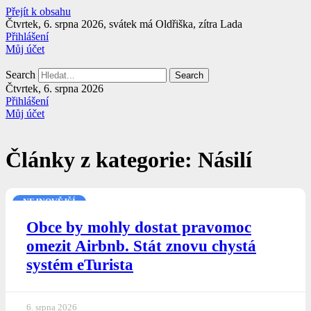
Přejít k obsahu
Čtvrtek, 6. srpna 2026, svátek má Oldřiška, zítra Lada
Přihlášení
Můj účet
Search
Search
Čtvrtek, 6. srpna 2026
Přihlášení
Můj účet
Články z kategorie: Násilí
NEJNOVĚJŠÍ
Obce by mohly dostat pravomoc
omezit Airbnb. Stát znovu chystá
systém eTurista
6. srpna 2026