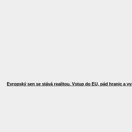
Evropský sen se stává realitou. Vstup do EU, pád hranic a vys