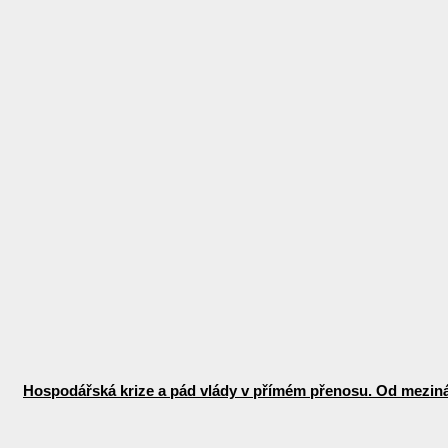
Hospodářská krize a pád vlády v přímém přenosu. Od mezinár