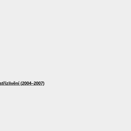
třízlivění (2004–2007)