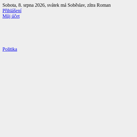
Přejít
Sobota, 8. srpna 2026, svátek má Soběslav, zítra Roman
k
Přihlášení
obsahu
Můj účet
Politika