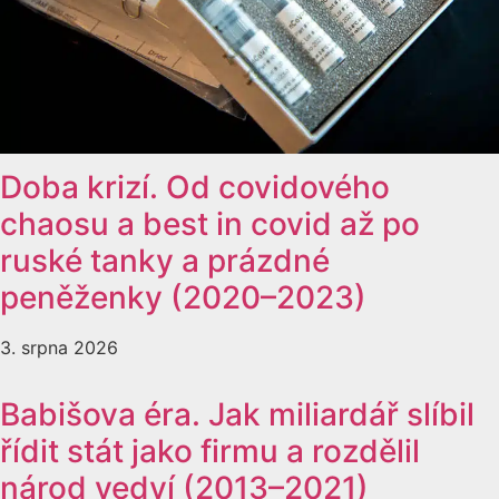
Doba krizí. Od covidového
chaosu a best in covid až po
ruské tanky a prázdné
peněženky (2020–2023)
3. srpna 2026
Babišova éra. Jak miliardář slíbil
řídit stát jako firmu a rozdělil
národ vedví (2013–2021)