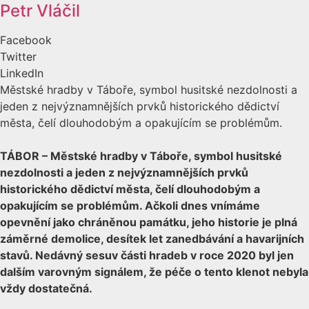
Petr Vláčil
Facebook
Twitter
LinkedIn
Městské hradby v Táboře, symbol husitské nezdolnosti a
jeden z nejvýznamnějších prvků historického dědictví
města, čelí dlouhodobým a opakujícím se problémům.
TÁ
BOR
– Městsk
é
hradby v Táboře, symbol husitsk
é
nezdolnosti a jeden z nejvýznamnějších prvků
historick
é
ho d
ědictví města, čelí dlouhodobým a
opakujícím se probl
é
mům. Ačkoli dnes vnímáme
opevnění jako chráněnou památku, jeho historie je plná
záměrn
é
demolice, des
ítek let zanedbávání a havarijních
stavů
. Ned
ávný sesuv části hradeb v roce 2020 byl jen
dalším varovný
m sign
álem, že péče o tento klenot nebyla
vždy dostatečná.