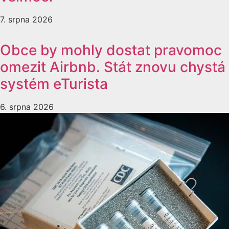
7. srpna 2026
Obce by mohly dostat pravomoc
omezit Airbnb. Stát znovu chystá
systém eTurista
6. srpna 2026