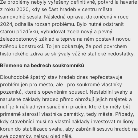
Že problémy nebyly vyřešeny definitivně, potvrdila havárie
z roku 2020, kdy se část hradeb v centru města
samovolně sesula. Následná oprava, dokončená v roce
2024, odhalila rozsah problému. Bylo nutné odstranit
starou přizdívku, vybudovat zcela nový a pevný
železobetonový základ a teprve na něm postavit novou
zděnou konstrukci. To jen dokazuje, že pod povrchem
historického zdiva se skrývaly vážné statické nedostatky.
Břemeno na bedrech soukromníků
Dlouhodobě špatný stav hradeb dnes nepředstavuje
problém jen pro město, ale i pro soukromé vlastníky
pozemků, které s opevněním sousedí. Nestabilní svahy a
narušené základy hradeb přímo ohrožují jejich majetek a
nutí je k nákladným sanačním pracím, které by měly být
primárně starostí vlastníka památky, tedy města. Případy,
kdy stavebníci musí na vlastní náklady investovat miliony
korun do stabilizace svahu, aby zabránili sesuvu hradeb na
své pozemky, nejsou ojedinělé.