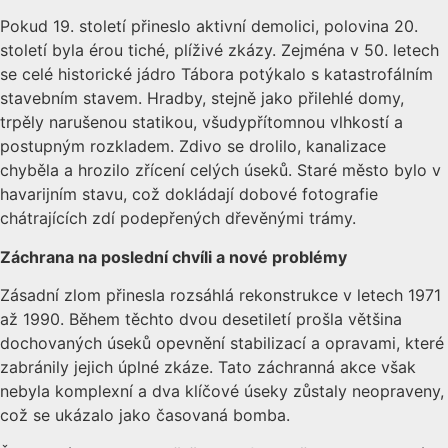
Pokud 19. století přineslo aktivní demolici, polovina 20.
století byla érou tiché, plíživé zkázy. Zejména v 50. letech
se celé historické jádro Tábora potýkalo s katastrofálním
stavebním stavem. Hradby, stejně jako přilehlé domy,
trpěly narušenou statikou, všudypřítomnou vlhkostí a
postupným rozkladem. Zdivo se drolilo, kanalizace
chyběla a hrozilo zřícení celých úseků. Staré město bylo v
havarijním stavu, což dokládají dobové fotografie
chátrajících zdí podepřených dřevěnými trámy.
Záchrana na poslední chvíli a nov
é
probl
é
my
Zásadní zlom přinesla rozsáhlá rekonstrukce v letech 1971
až 1990. Během těchto dvou desetiletí prošla většina
dochovaných úseků opevnění stabilizací a opravami, které
zabránily jejich úplné zkáze. Tato záchranná akce však
nebyla komplexní a dva klíčové úseky zůstaly neopraveny,
což se ukázalo jako časovaná bomba.