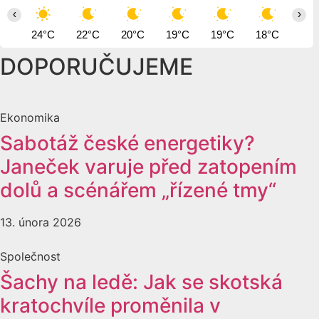
‹
›
24°C
22°C
20°C
19°C
19°C
18°C
17°
DOPORUČUJEME
Ekonomika
Sabotáž české energetiky?
Janeček varuje před zatopením
dolů a scénářem „řízené tmy“
13. února 2026
Společnost
Šachy na ledě: Jak se skotská
kratochvíle proměnila v