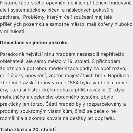
Historie táborského opevnění není jen příběhem budování,
ale i systematického ničení a následných pokusů o
záchranu. Problémy, kterým čelí současní majitelé
přilehlých pozemků a samotné město, mají kořeny hluboko
v minulosti.
Devastace ve jm
é
nu pokroku
Paradoxně největší ránu hradbám nezasadili nepřátelští
obléhatelé, ale samo město v 19. století. S příchodem
železnice a potřebou modernizace padly za oběť rozvoji
celé úseky opevnění, včetně majestátních bran. Například
zboření Pražské brány v roce 1884 bylo symbolem nové
éry, která si historického odkazu příliš nevážila. Z kdysi
mohutného a uceleného obranného systému zbylo
prakticky jen torzo. Části hradeb byly rozparcelovány a
prodány soukromým vlastníkům, čímž se péče o ně
rozmělnila a zkomplikovala na desítky let dopředu.
Tich
á zkáza v 20. století