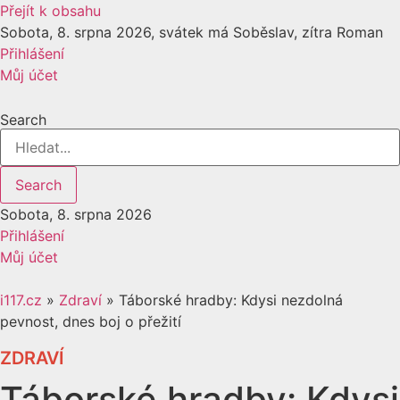
Přejít k obsahu
Sobota, 8. srpna 2026, svátek má Soběslav, zítra Roman
Přihlášení
Můj účet
Search
Search
Sobota, 8. srpna 2026
Přihlášení
Můj účet
i117.cz
»
Zdraví
»
Táborské hradby: Kdysi nezdolná
pevnost, dnes boj o přežití
ZDRAVÍ
Táborské hradby: Kdysi