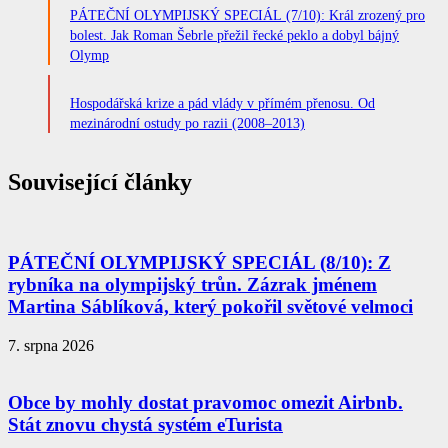
PÁTEČNÍ OLYMPIJSKÝ SPECIÁL (7/10): Král zrozený pro
bolest. Jak Roman Šebrle přežil řecké peklo a dobyl bájný
Olymp
Hospodářská krize a pád vlády v přímém přenosu. Od
mezinárodní ostudy po razii (2008–2013)
Související články
PÁTEČNÍ OLYMPIJSKÝ SPECIÁL (8/10): Z
rybníka na olympijský trůn. Zázrak jménem
Martina Sáblíková, který pokořil světové velmoci
7. srpna 2026
Obce by mohly dostat pravomoc omezit Airbnb.
Stát znovu chystá systém eTurista