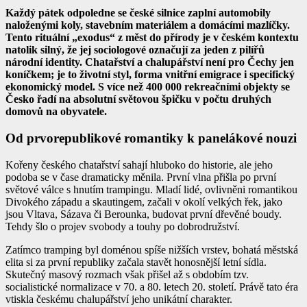
Každý pátek odpoledne se české silnice zaplní automobily
naloženými koly, stavebním materiálem a domácími mazlíčky.
Tento rituální „exodus“ z měst do přírody je v českém kontextu
natolik silný, že jej sociologové označují za jeden z pilířů
národní identity. Chatařství a chalupářství není pro Čechy jen
koníčkem; je to životní styl, forma vnitřní emigrace i specifický
ekonomický model. S více než 400 000 rekreačními objekty se
Česko řadí na absolutní světovou špičku v počtu druhých
domovů na obyvatele.
Od prvorepublikové romantiky k panelákové nouzi
Kořeny českého chatařství sahají hluboko do historie, ale jeho
podoba se v čase dramaticky měnila. První vlna přišla po první
světové válce s hnutím trampingu. Mladí lidé, ovlivněni romantikou
Divokého západu a skautingem, začali v okolí velkých řek, jako
jsou Vltava, Sázava či Berounka, budovat první dřevěné boudy.
Tehdy šlo o projev svobody a touhy po dobrodružství.
Zatímco tramping byl doménou spíše nižších vrstev, bohatá městská
elita si za první republiky začala stavět honosnější letní sídla.
Skutečný masový rozmach však přišel až s obdobím tzv.
socialistické normalizace v 70. a 80. letech 20. století. Právě tato éra
vtiskla českému chalupářství jeho unikátní charakter.