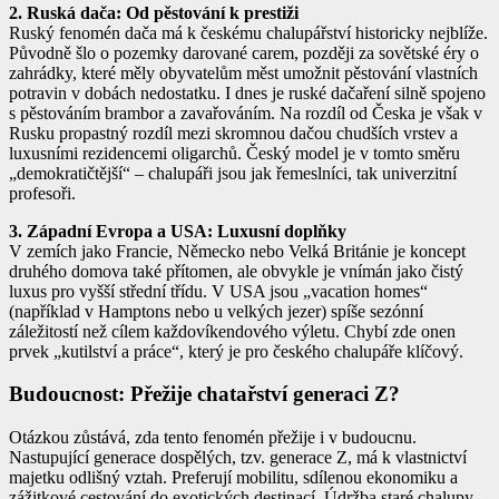
2. Ruská dača: Od pěstování k prestiži
Ruský fenomén
dača
má k českému chalupářství historicky nejblíže.
Původně šlo o pozemky darované carem, později za sovětské éry o
zahrádky, které měly obyvatelům měst umožnit pěstování vlastních
potravin v dobách nedostatku. I dnes je ruské dačaření silně spojeno
s pěstováním brambor a zavařováním. Na rozdíl od Česka je však v
Rusku propastný rozdíl mezi skromnou dačou chudších vrstev a
luxusními rezidencemi oligarchů. Český model je v tomto směru
„demokratičtější“ – chalupáři jsou jak řemeslníci, tak univerzitní
profesoři.
3. Západní Evropa a USA: Luxusní doplňky
V zemích jako Francie, Německo nebo Velká Británie je koncept
druhého domova také přítomen, ale obvykle je vnímán jako čistý
luxus pro vyšší střední třídu. V USA jsou „vacation homes“
(například v Hamptons nebo u velkých jezer) spíše sezónní
záležitostí než cílem každovíkendového výletu. Chybí zde onen
prvek „kutilství a práce“, který je pro českého chalupáře klíčový.
Budoucnost: Přežije chatařství generaci Z?
Otázkou zůstává, zda tento fenomén přežije i v budoucnu.
Nastupující generace dospělých, tzv. generace Z, má k vlastnictví
majetku odlišný vztah. Preferují mobilitu, sdílenou ekonomiku a
zážitkové cestování do exotických destinací. Údržba staré chalupy,