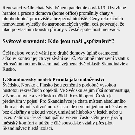
Renesanci zažilo chatařství během pandemie covid-19. Uzavřené
hranice a práce z domova (home office) proměnily chaty v
plnohodnotná pracoviště a bezpečná útočiště. Ceny rekreačních
nemovitostí vyletěly do astronomických výšin, což potvrzuje, že
hlad po vlastním kousku přírody v české společnosti neuvadá.
Světové srovnání: Kdo jsou naši „spříznění“?
Češi nejsou ve své vášni pro druhé domovy úplně osamoceni,
ačkoliv kontext jejich využívání se liší. Podobně intenzivní vztah k
rekreačním nemovitostem mají zejména dvě oblasti: Skandinávie a
Rusko.
1. Skandinávský model: Příroda jako náboženství
Švédsko, Norsko a Finsko jsou zeměmi s podobně vysokou
hustotou rekreačních objektů. Ve Švédsku se jim říká
sommarstuga
,
v Norsku
hytte
a ve Finsku
mökki
. Rozdíl oproti Česku je
především v pojetí. Pro Skandinávce je chata místem absolutního
klidu a splynutí s divočinou. Často jde o velmi jednoduché stavby
bez elektřiny a tekoucí vody, umístěné hluboko v lesích nebo u
jezer. Zatímco český chalupář na víkend často stěhuje celý svůj
městský komfort a udržuje čilé sousedské vztahy přes plot,
Skandinávec hledá izolaci.