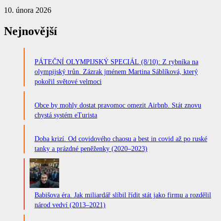
10. února 2026
Nejnovější
PÁTEČNÍ OLYMPIJSKÝ SPECIÁL (8/10): Z rybníka na
olympijský trůn. Zázrak jménem Martina Sáblíková, který
pokořil světové velmoci
Obce by mohly dostat pravomoc omezit Airbnb. Stát znovu
chystá systém eTurista
Doba krizí. Od covidového chaosu a best in covid až po ruské
tanky a prázdné peněženky (2020–2023)
Babišova éra. Jak miliardář slíbil řídit stát jako firmu a rozdělil
národ vedví (2013–2021)