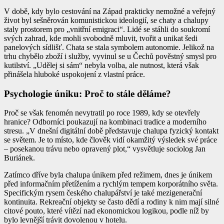
V době, kdy bylo cestování na Západ prakticky nemožné a veřejný
život byl sešněrován komunistickou ideologií, se chaty a chalupy
staly prostorem pro „vnitřní emigraci“. Lidé se stáhli do soukromí
svých zahrad, kde mohli svobodně mluvit, tvořit a unikat šedi
panelových sídlišť. Chata se stala symbolem autonomie. Jelikož na
trhu chybělo zboží i služby, vyvinul se u Čechů pověstný smysl pro
kutilství. „Udělej si sám“ nebyla volba, ale nutnost, která však
přinášela hluboké uspokojení z vlastní práce.
Psychologie úniku: Proč to stále děláme?
Proč se však fenomén nevytratil po roce 1989, kdy se otevřely
hranice? Odborníci poukazují na kombinaci tradice a moderního
stresu. „V dnešní digitální době představuje chalupa fyzický kontakt
se světem. Je to místo, kde člověk vidí okamžitý výsledek své práce
– posekanou trávu nebo opravený plot,“ vysvětluje sociolog Jan
Buriánek.
Zatímco dříve byla chalupa únikem před režimem, dnes je únikem
před informačním přetížením a rychlým tempem korporátního světa.
Specifickým rysem českého chalupářství je také mezigenerační
kontinuita. Rekreační objekty se často dědí a rodiny k nim mají silné
citové pouto, které vítězí nad ekonomickou logikou, podle níž by
bylo levnější trávit dovolenou v hotelu.