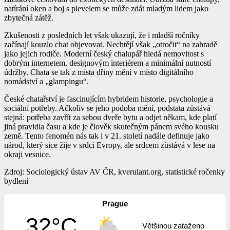
natírání oken a boj s plevelem se může zdát mladým lidem jako
zbytečná zátěž.
Zkušenosti z posledních let však ukazují, že i mladší ročníky
začínají kouzlo chat objevovat. Nechtějí však „otročit“ na zahradě
jako jejich rodiče. Moderní český chalupář hledá nemovitost s
dobrým internetem, designovým interiérem a minimální nutností
údržby. Chata se tak z místa dřiny mění v místo digitálního
nomádství a „glampingu“.
České chatařství je fascinujícím hybridem historie, psychologie a
sociální potřeby. Ačkoliv se jeho podoba mění, podstata zůstává
stejná: potřeba zavřít za sebou dveře bytu a odjet někam, kde platí
jiná pravidla času a kde je člověk skutečným pánem svého kousku
země. Tento fenomén nás tak i v 21. století nadále definuje jako
národ, který sice žije v srdci Evropy, ale srdcem zůstává v lese na
okraji vesnice.
Zdroj: Sociologický ústav AV ČR, kverulant.org, statistické ročenky
bydlení
Prague
32°C
Většinou zataženo