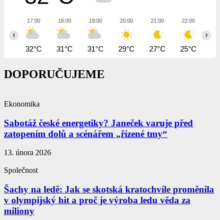
17:00
18:00
19:00
20:00
21:00
22:00
23
‹
›
32°C
31°C
31°C
29°C
27°C
25°C
24
DOPORUČUJEME
Ekonomika
Sabotáž české energetiky? Janeček varuje před
zatopením dolů a scénářem „řízené tmy“
13. února 2026
Společnost
Šachy na ledě: Jak se skotská kratochvíle proměnila
v olympijský hit a proč je výroba ledu věda za
miliony