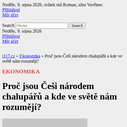
Přejít
Neděle, 9. srpna 2026, svátek má Roman, zítra Vavřinec
k
Přihlášení
obsahu
Můj účet
Search
Search
Neděle, 9. srpna 2026
Přihlášení
Můj účet
i117.cz
»
Ekonomika
»
Proč jsou Češi národem chalupářů a kde ve
světě nám rozumějí?
EKONOMIKA
Proč jsou Češi národem
chalupářů a kde ve světě nám
rozumějí?