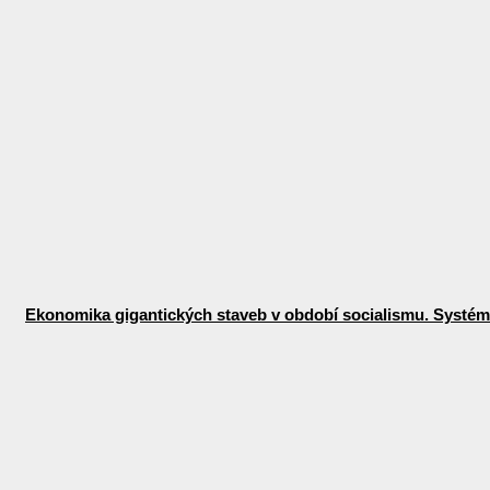
Ekonomika gigantických staveb v období socialismu. Systémo