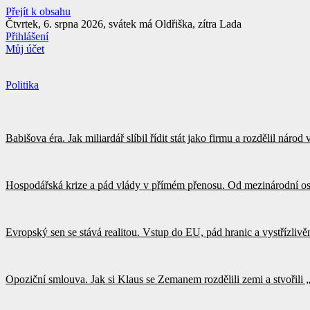
Přejít k obsahu
Čtvrtek, 6. srpna 2026, svátek má Oldřiška, zítra Lada
Přihlášení
Můj účet
Politika
Babišova éra. Jak miliardář slíbil řídit stát jako firmu a rozdělil náro
Hospodářská krize a pád vlády v přímém přenosu. Od mezinárodní os
Evropský sen se stává realitou. Vstup do EU, pád hranic a vystřízliv
Opoziční smlouva. Jak si Klaus se Zemanem rozdělili zemi a stvořili