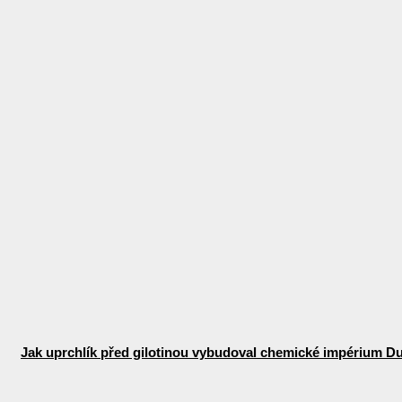
Jak uprchlík před gilotinou vybudoval chemické impérium D