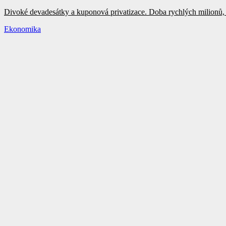
Divoké devadesátky a kuponová privatizace. Doba rychlých milionů, 
Ekonomika