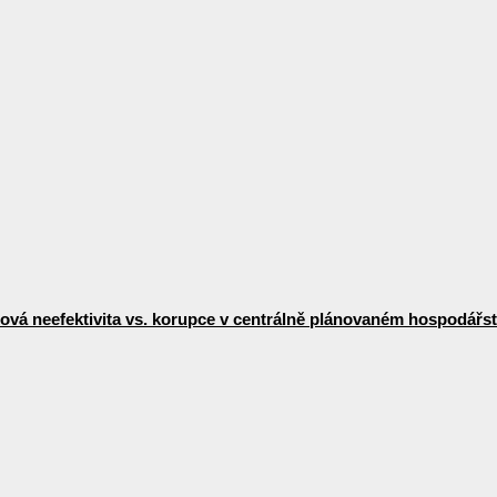
vá neefektivita vs. korupce v centrálně plánovaném hospodářst