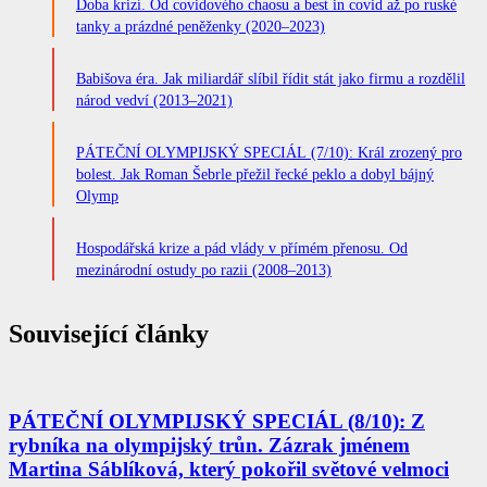
Doba krizí. Od covidového chaosu a best in covid až po ruské
tanky a prázdné peněženky (2020–2023)
Babišova éra. Jak miliardář slíbil řídit stát jako firmu a rozdělil
národ vedví (2013–2021)
PÁTEČNÍ OLYMPIJSKÝ SPECIÁL (7/10): Král zrozený pro
bolest. Jak Roman Šebrle přežil řecké peklo a dobyl bájný
Olymp
Hospodářská krize a pád vlády v přímém přenosu. Od
mezinárodní ostudy po razii (2008–2013)
Související články
PÁTEČNÍ OLYMPIJSKÝ SPECIÁL (8/10): Z
rybníka na olympijský trůn. Zázrak jménem
Martina Sáblíková, který pokořil světové velmoci