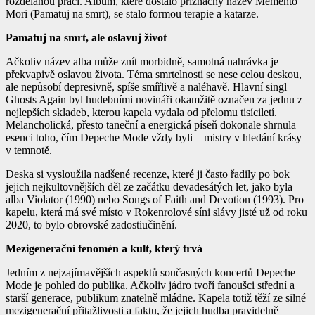
rozdělanou práci. Album, které dostalo příznačný název
Memento
Mori
(Pamatuj na smrt), se stalo formou terapie a katarze.
Pamatuj na smrt, ale oslavuj život
Ačkoliv název alba může znít morbidně, samotná nahrávka je
překvapivě oslavou života. Téma smrtelnosti se nese celou deskou,
ale nepůsobí depresivně, spíše smířlivě a naléhavě. Hlavní singl
Ghosts Again
byl hudebními novináři okamžitě označen za jednu z
nejlepších skladeb, kterou kapela vydala od přelomu tisíciletí.
Melancholická, přesto taneční a energická píseň dokonale shrnula
esenci toho, čím Depeche Mode vždy byli – mistry v hledání krásy
v temnotě.
Deska si vysloužila nadšené recenze, které ji často řadily po bok
jejich nejkultovnějších děl ze začátku devadesátých let, jako byla
alba
Violator
(1990) nebo
Songs of Faith and Devotion
(1993). Pro
kapelu, která má své místo v Rokenrolové síni slávy jisté už od roku
2020, to bylo obrovské zadostiučinění.
Mezigenerační fenomén a kult, který trvá
Jedním z nejzajímavějších aspektů současných koncertů Depeche
Mode je pohled do publika. Ačkoliv jádro tvoří fanoušci střední a
starší generace, publikum znatelně mládne. Kapela totiž těží ze silné
mezigenerační přitažlivosti a faktu, že jejich hudba pravidelně