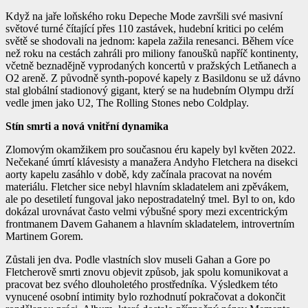
Když na jaře loňského roku Depeche Mode završili své masivní
světové turné čítající přes 110 zastávek, hudební kritici po celém
světě se shodovali na jednom: kapela zažila renesanci. Během více
než roku na cestách zahráli pro miliony fanoušků napříč kontinenty,
včetně beznadějně vyprodaných koncertů v pražských Letňanech a
O2 areně. Z původně synth-popové kapely z Basildonu se už dávno
stal globální stadionový gigant, který se na hudebním Olympu drží
vedle jmen jako U2, The Rolling Stones nebo Coldplay.
Stín smrti a nová vnitřní dynamika
Zlomovým okamžikem pro současnou éru kapely byl květen 2022.
Nečekané úmrtí klávesisty a manažera Andyho Fletchera na disekci
aorty kapelu zasáhlo v době, kdy začínala pracovat na novém
materiálu. Fletcher sice nebyl hlavním skladatelem ani zpěvákem,
ale po desetiletí fungoval jako nepostradatelný tmel. Byl to on, kdo
dokázal urovnávat často velmi výbušné spory mezi excentrickým
frontmanem Davem Gahanem a hlavním skladatelem, introvertním
Martinem Gorem.
Zůstali jen dva. Podle vlastních slov museli Gahan a Gore po
Fletcherově smrti znovu objevit způsob, jak spolu komunikovat a
pracovat bez svého dlouholetého prostředníka. Výsledkem této
vynucené osobní intimity bylo rozhodnutí pokračovat a dokončit