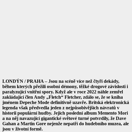
LONDÝN / PRAHA – Jsou na scéně více než čtyři dekády,
během kterých přežili osobní démony, těžké drogové závislosti i
paralyzující vnitřní spory. Když ale v roce 2022 náhle zemřel
zakládající člen Andy „Fletch“ Fletcher, zdálo se, že se kniha
jménem Depeche Mode definitivně uzavře. Britská elektronická
legenda však předvedla jeden z nejpůsobivějších návratů v
historii populární hudby. Jejich poslední album Memento Mori
a na něj navazující gigantické světové turné potvrdily, že Dave
Gahan a Martin Gore nejenže nepatří do hudebního muzea, ale
jsou v životní formě.