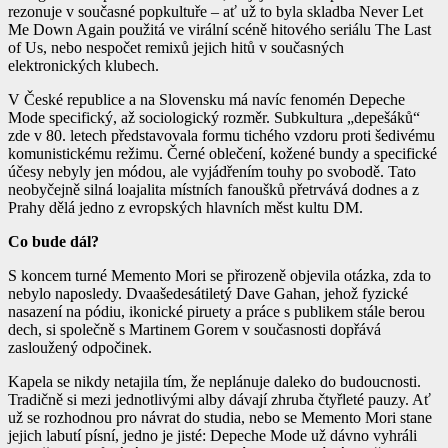
rezonuje v současné popkultuře – ať už to byla skladba
Never Let
Me Down Again
použitá ve virální scéně hitového seriálu
The Last
of Us
, nebo nespočet remixů jejich hitů v současných
elektronických klubech.
V České republice a na Slovensku má navíc fenomén Depeche
Mode specifický, až sociologický rozměr. Subkultura „depešáků“
zde v 80. letech představovala formu tichého vzdoru proti šedivému
komunistickému režimu. Černé oblečení, kožené bundy a specifické
účesy nebyly jen módou, ale vyjádřením touhy po svobodě. Tato
neobyčejně silná loajalita místních fanoušků přetrvává dodnes a z
Prahy dělá jedno z evropských hlavních měst kultu DM.
Co bude dál?
S koncem turné Memento Mori se přirozeně objevila otázka, zda to
nebylo naposledy. Dvaašedesátiletý Dave Gahan, jehož fyzické
nasazení na pódiu, ikonické piruety a práce s publikem stále berou
dech, si společně s Martinem Gorem v současnosti dopřává
zasloužený odpočinek.
Kapela se nikdy netajila tím, že neplánuje daleko do budoucnosti.
Tradičně si mezi jednotlivými alby dávají zhruba čtyřleté pauzy. Ať
už se rozhodnou pro návrat do studia, nebo se Memento Mori stane
jejich labutí písní, jedno je jisté: Depeche Mode už dávno vyhráli