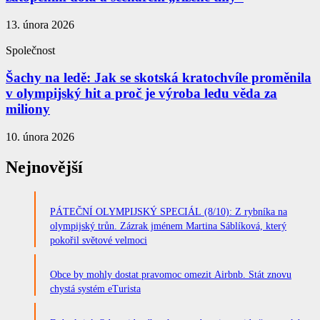
13. února 2026
Společnost
Šachy na ledě: Jak se skotská kratochvíle proměnila
v olympijský hit a proč je výroba ledu věda za
miliony
10. února 2026
Nejnovější
PÁTEČNÍ OLYMPIJSKÝ SPECIÁL (8/10): Z rybníka na
olympijský trůn. Zázrak jménem Martina Sáblíková, který
pokořil světové velmoci
Obce by mohly dostat pravomoc omezit Airbnb. Stát znovu
chystá systém eTurista