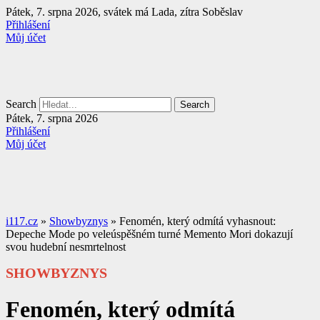
Přejít
Pátek, 7. srpna 2026, svátek má Lada, zítra Soběslav
k
Přihlášení
obsahu
Můj účet
Search
Search
Pátek, 7. srpna 2026
Přihlášení
Můj účet
i117.cz
»
Showbyznys
»
Fenomén, který odmítá vyhasnout:
Depeche Mode po veleúspěšném turné Memento Mori dokazují
svou hudební nesmrtelnost
SHOWBYZNYS
Fenomén, který odmítá