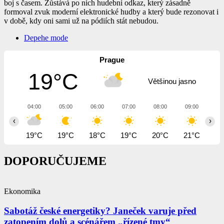
boj s časem. Zůstává po nich hudební odkaz, který zásadně
formoval zvuk moderní elektronické hudby a který bude rezonovat i
v době, kdy oni sami už na pódiích stát nebudou.
Depehe mode
Prague
19°C
Většinou jasno
04:00
05:00
06:00
07:00
08:00
09:00
10
‹
›
19°C
19°C
18°C
19°C
20°C
21°C
23
DOPORUČUJEME
Ekonomika
Sabotáž české energetiky? Janeček varuje před
zatopením dolů a scénářem „řízené tmy“