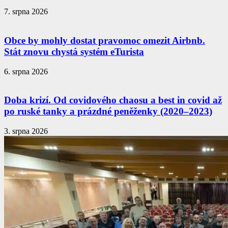
7. srpna 2026
Obce by mohly dostat pravomoc omezit Airbnb.
Stát znovu chystá systém eTurista
6. srpna 2026
Doba krizí. Od covidového chaosu a best in covid až
po ruské tanky a prázdné peněženky (2020–2023)
3. srpna 2026