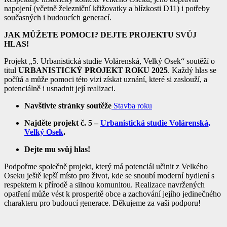
napojení (včetně železniční křižovatky a blízkosti D11) i potřeby
současných i budoucích generací.
JAK MŮŽETE POMOCI? DEJTE PROJEKTU SVŮJ
HLAS!
Projekt „5. Urbanistická studie Volárenská, Velký Osek“ soutěží o
titul
URBANISTICKÝ PROJEKT ROKU 2025
. Každý hlas se
počítá a může pomoci této vizi získat uznání, které si zaslouží, a
potenciálně i usnadnit její realizaci.
Navštivte stránky soutěže
Stavba roku
Najděte projekt č. 5 –
Urbanistická studie Volárenská,
Velký Osek
.
Dejte mu svůj hlas!
Podpořme společně projekt, který má potenciál učinit z Velkého
Oseku ještě lepší místo pro život, kde se snoubí moderní bydlení s
respektem k přírodě a silnou komunitou. Realizace navržených
opatření může vést k prosperitě obce a zachování jejího jedinečného
charakteru pro budoucí generace. Děkujeme za vaši podporu!