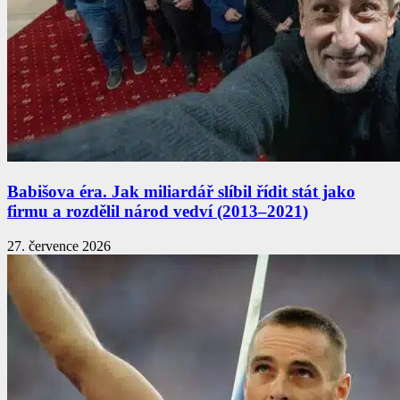
Babišova éra. Jak miliardář slíbil řídit stát jako
firmu a rozdělil národ vedví (2013–2021)
27. července 2026