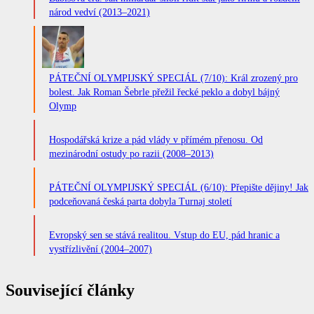
národ vedví (2013–2021)
PÁTEČNÍ OLYMPIJSKÝ SPECIÁL (7/10): Král zrozený pro
bolest. Jak Roman Šebrle přežil řecké peklo a dobyl bájný
Olymp
Hospodářská krize a pád vlády v přímém přenosu. Od
mezinárodní ostudy po razii (2008–2013)
PÁTEČNÍ OLYMPIJSKÝ SPECIÁL (6/10): Přepište dějiny! Jak
podceňovaná česká parta dobyla Turnaj století
Evropský sen se stává realitou. Vstup do EU, pád hranic a
vystřízlivění (2004–2007)
Související články