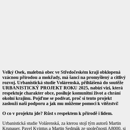
Velký Osek, malebná obec ve Středočeském kraji obklopená
vzácnou přírodou a mokřady, má šanci na promyšlený a citlivý
rozvoj. Urbanistická studie Volárenská, přihlášená do soutěže
URBANISTICKÝ PROJEKT ROKU 2025, nabízí vizi, která
respektuje charakter obce, posiluje komunitní život a chrání
okolní krajinu. Pojďme se podívat, proč si tento projekt
zaslouží naši podporu a jak mu můžeme pomoci k vítězství!
O co v projektu jde? Růst s respektem k přírodě i lidem.
Urbanistická studie Volárenská, za kterou stojí tým autorů Martin
Krupauer, Pavel Kvintus a Martin Sedmák ze společnosti A8000, si