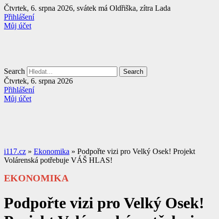
Přejít
Čtvrtek, 6. srpna 2026, svátek má Oldřiška, zítra Lada
k
Přihlášení
obsahu
Můj účet
Search
Search
Čtvrtek, 6. srpna 2026
Přihlášení
Můj účet
i117.cz
»
Ekonomika
»
Podpořte vizi pro Velký Osek! Projekt
Volárenská potřebuje VÁŠ HLAS!
EKONOMIKA
Podpořte vizi pro Velký Osek!