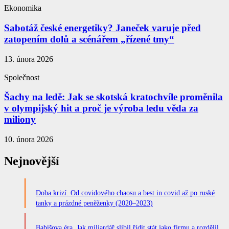
Ekonomika
Sabotáž české energetiky? Janeček varuje před
zatopením dolů a scénářem „řízené tmy“
13. února 2026
Společnost
Šachy na ledě: Jak se skotská kratochvíle proměnila
v olympijský hit a proč je výroba ledu věda za
miliony
10. února 2026
Nejnovější
Doba krizí. Od covidového chaosu a best in covid až po ruské
tanky a prázdné peněženky (2020–2023)
Babišova éra. Jak miliardář slíbil řídit stát jako firmu a rozdělil