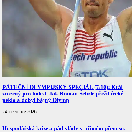
PÁTEČNÍ OLYMPIJSKÝ SPECIÁL (7/10): Král
zrozený pro bolest. Jak Roman Šebrle přežil řecké
peklo a dobyl bájný Olymp
24. července 2026
Hospodářská krize a pád vlády v přímém přenosu.