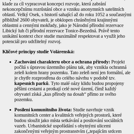
klade za cíl vypracovat koncepci rozvoje, která zabrání
nekoncepčnímu rozrůstání obce a vzniku anonymních satelitních
oblastí. Velký Osek, s historií sahající až do roku 1052 a současnými
přibližně 2600 obyvateli, je obklopen chráněnými krajinnými
oblastmi a cennými mokřady, jako je Národní přírodní rezervace
Libický luh či přírodní rezervace Tonice-Bezedná. Právě tento
unikátní kontext chce studie maximálně respektovat a využít jeho
potenciál pro udržitelný rozvoj.
Klíčové principy studie Volárenská:
Zachování charakteru obce a ochrana přírody:
Projekt
počítá s úpravou územního plánu tak, aby vznikla ochranná
zeleň kolem hrany pozemku. Tato zeleň není jen formální, ale
je chytře rozprostřena do celého návrhu v podobě tzv.
kapesních parků
. Tyto malé oázy klidu budou propojeny
pěšími cestami a protkají celé nové území, čímž každý
obyvatel získá „kus přírody na dosah“ přímo ze svého
pozemku.
Posílení komunitního života:
Studie navrhuje vznik
komunitních center a kvalitních veřejných prostorů, které
budou sloužit jako místa setkávání a posilování sociálních
vazeb. Urbanistické uspořádání s obytnými ulicemi
zakončenými veřejným prostranstvím („tepajícím srdcem