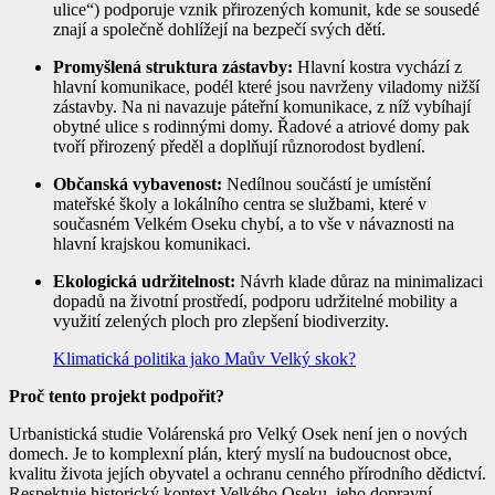
ulice“) podporuje vznik přirozených komunit, kde se sousedé
znají a společně dohlížejí na bezpečí svých dětí.
Promyšlená struktura zástavby:
Hlavní kostra vychází z
hlavní komunikace, podél které jsou navrženy viladomy nižší
zástavby. Na ni navazuje páteřní komunikace, z níž vybíhají
obytné ulice s rodinnými domy. Řadové a atriové domy pak
tvoří přirozený předěl a doplňují různorodost bydlení.
Občanská vybavenost:
Nedílnou součástí je umístění
mateřské školy a lokálního centra se službami, které v
současném Velkém Oseku chybí, a to vše v návaznosti na
hlavní krajskou komunikaci.
Ekologická udržitelnost:
Návrh klade důraz na minimalizaci
dopadů na životní prostředí, podporu udržitelné mobility a
využití zelených ploch pro zlepšení biodiverzity.
Klimatická politika jako Maův Velký skok?
Proč tento projekt podpořit?
Urbanistická studie Volárenská pro Velký Osek není jen o nových
domech. Je to komplexní plán, který myslí na budoucnost obce,
kvalitu života jejích obyvatel a ochranu cenného přírodního dědictví.
Respektuje historický kontext Velkého Oseku, jeho dopravní