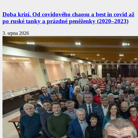
Doba krizí. Od covidového chaosu a best in covid až
po ruské tanky a prázdné peněženky (2020–2023)
3. srpna 2026