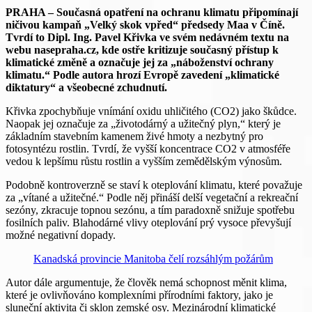
PRAHA – Současná opatření na ochranu klimatu připomínají
ničivou kampaň „Velký skok vpřed“ předsedy Maa v Číně.
Tvrdí to Dipl. Ing. Pavel Křivka ve svém nedávném textu na
webu nasepraha.cz, kde ostře kritizuje současný přístup k
klimatické změně a označuje jej za „náboženství ochrany
klimatu.“ Podle autora hrozí Evropě zavedení „klimatické
diktatury“ a všeobecné zchudnutí.
Křivka zpochybňuje vnímání oxidu uhličitého (CO2) jako škůdce.
Naopak jej označuje za „životodárný a užitečný plyn,“ který je
základním stavebním kamenem živé hmoty a nezbytný pro
fotosyntézu rostlin. Tvrdí, že vyšší koncentrace CO2 v atmosféře
vedou k lepšímu růstu rostlin a vyšším zemědělským výnosům.
Podobně kontroverzně se staví k oteplování klimatu, které považuje
za „vítané a užitečné.“ Podle něj přináší delší vegetační a rekreační
sezóny, zkracuje topnou sezónu, a tím paradoxně snižuje spotřebu
fosilních paliv. Blahodárné vlivy oteplování prý vysoce převyšují
možné negativní dopady.
Kanadská provincie Manitoba čelí rozsáhlým požárům
Autor dále argumentuje, že člověk nemá schopnost měnit klima,
které je ovlivňováno komplexními přírodními faktory, jako je
sluneční aktivita či sklon zemské osy. Mezinárodní klimatické