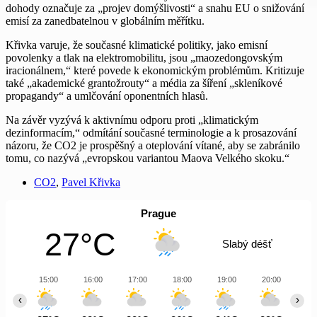
dohody označuje za „projev domýšlivosti“ a snahu EU o snižování
emisí za zanedbatelnou v globálním měřítku.
Křivka varuje, že současné klimatické politiky, jako emisní
povolenky a tlak na elektromobilitu, jsou „maozedongovským
iracionálnem,“ které povede k ekonomickým problémům. Kritizuje
také „akademické grantožrouty“ a média za šíření „skleníkové
propagandy“ a umlčování oponentních hlasů.
Na závěr vyzývá k aktivnímu odporu proti „klimatickým
dezinformacím,“ odmítání současné terminologie a k prosazování
názoru, že CO2 je prospěšný a oteplování vítané, aby se zabránilo
tomu, co nazývá „evropskou variantou Maova Velkého skoku.“
CO2
,
Pavel Křivka
Prague
27°C
Slabý déšť
15:00
16:00
17:00
18:00
19:00
20:00
21
‹
›