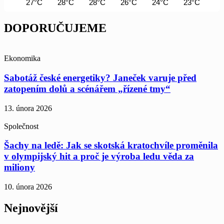
27°C
28°C
28°C
26°C
24°C
23°C
23
DOPORUČUJEME
Ekonomika
Sabotáž české energetiky? Janeček varuje před
zatopením dolů a scénářem „řízené tmy“
13. února 2026
Společnost
Šachy na ledě: Jak se skotská kratochvíle proměnila
v olympijský hit a proč je výroba ledu věda za
miliony
10. února 2026
Nejnovější