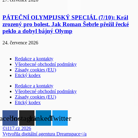
PÁTEČNÍ OLYMPIJSKÝ SPECIÁL (7/10): Král
zrozený pro bolest. Jak Roman Šebrle přežil řecké
peklo a dobyl bájný Olymp
24. července 2026
Redakce a kontakty
Všeobecné obchodní podmínky
Zásady cookies (EU)
Etický kodex
Redakce a kontakty
Všeobecné obchodní podmínky
Zásady cookies (EU)
Etický kodex
acebook
Instagram
Linkedin
Twitter
©i117.cz 2026
Vytvořila digitální agentura
Dreamspace</a