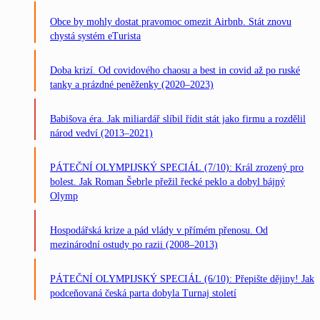
Obce by mohly dostat pravomoc omezit Airbnb. Stát znovu
chystá systém eTurista
Doba krizí. Od covidového chaosu a best in covid až po ruské
tanky a prázdné peněženky (2020–2023)
Babišova éra. Jak miliardář slíbil řídit stát jako firmu a rozdělil
národ vedví (2013–2021)
PÁTEČNÍ OLYMPIJSKÝ SPECIÁL (7/10): Král zrozený pro
bolest. Jak Roman Šebrle přežil řecké peklo a dobyl bájný
Olymp
Hospodářská krize a pád vlády v přímém přenosu. Od
mezinárodní ostudy po razii (2008–2013)
PÁTEČNÍ OLYMPIJSKÝ SPECIÁL (6/10): Přepište dějiny! Jak
podceňovaná česká parta dobyla Turnaj století