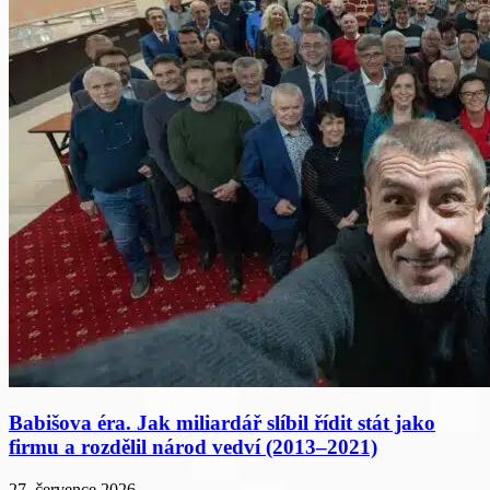
Babišova éra. Jak miliardář slíbil řídit stát jako
firmu a rozdělil národ vedví (2013–2021)
27. července 2026