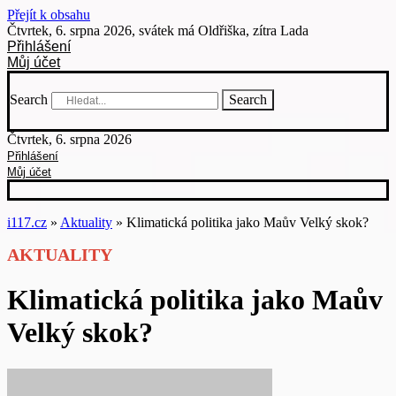
Přejít k obsahu
Čtvrtek, 6. srpna 2026, svátek má Oldřiška, zítra Lada
Přihlášení
Můj účet
Search
Search
Čtvrtek, 6. srpna 2026
Přihlášení
Můj účet
i117.cz
»
Aktuality
»
Klimatická politika jako Maův Velký skok?
AKTUALITY
Klimatická politika jako Maův
Velký skok?