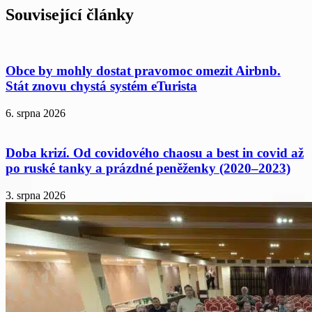
Související články
Obce by mohly dostat pravomoc omezit Airbnb.
Stát znovu chystá systém eTurista
6. srpna 2026
Doba krizí. Od covidového chaosu a best in covid až
po ruské tanky a prázdné peněženky (2020–2023)
3. srpna 2026