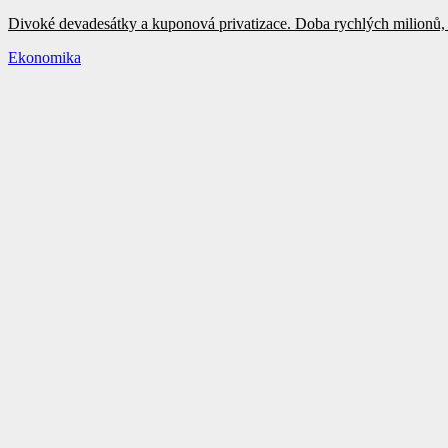
Divoké devadesátky a kuponová privatizace. Doba rychlých milionů, 
Ekonomika