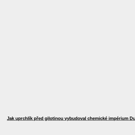
Jak uprchlík před gilotinou vybudoval chemické impérium D