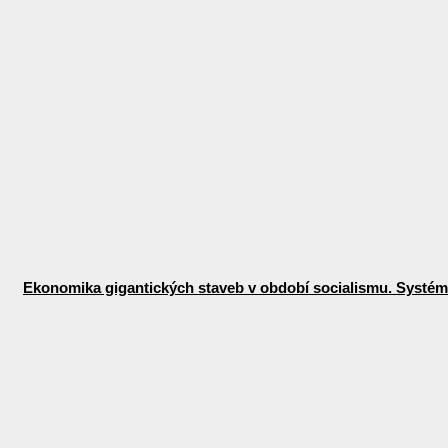
Ekonomika gigantických staveb v období socialismu. Systémo