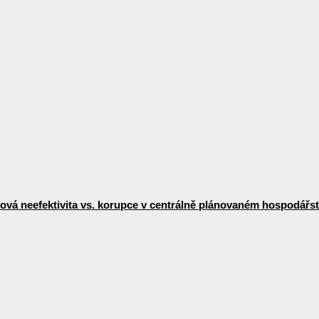
vá neefektivita vs. korupce v centrálně plánovaném hospodářst