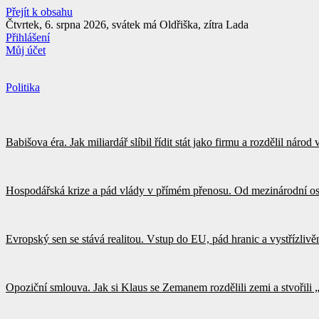
Přejít k obsahu
Čtvrtek, 6. srpna 2026, svátek má Oldřiška, zítra Lada
Přihlášení
Můj účet
Politika
Babišova éra. Jak miliardář slíbil řídit stát jako firmu a rozdělil náro
Hospodářská krize a pád vlády v přímém přenosu. Od mezinárodní os
Evropský sen se stává realitou. Vstup do EU, pád hranic a vystřízliv
Opoziční smlouva. Jak si Klaus se Zemanem rozdělili zemi a stvořili