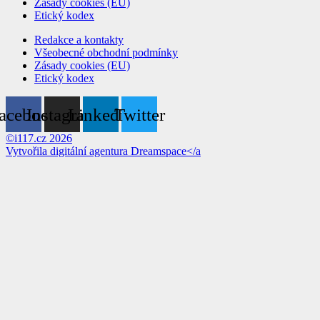
Zásady cookies (EU)
Etický kodex
Redakce a kontakty
Všeobecné obchodní podmínky
Zásady cookies (EU)
Etický kodex
acebook
Instagram
Linkedin
Twitter
©i117.cz 2026
Vytvořila digitální agentura
Dreamspace</a