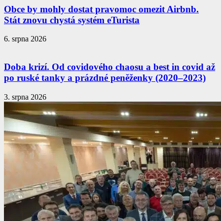
Obce by mohly dostat pravomoc omezit Airbnb.
Stát znovu chystá systém eTurista
6. srpna 2026
Doba krizí. Od covidového chaosu a best in covid až
po ruské tanky a prázdné peněženky (2020–2023)
3. srpna 2026