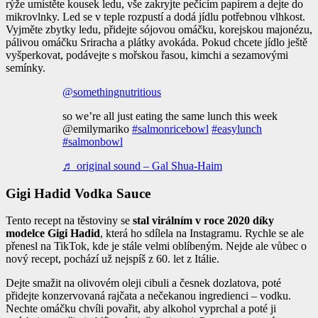
rýže umístěte kousek ledu, vše zakryjte pečícím papírem a dejte do
mikrovlnky. Led se v teple rozpustí a dodá jídlu potřebnou vlhkost.
Vyjměte zbytky ledu, přidejte sójovou omáčku, korejskou majonézu,
pálivou omáčku Sriracha a plátky avokáda. Pokud chcete jídlo ještě
vyšperkovat, podávejte s mořskou řasou, kimchi a sezamovými
semínky.
@somethingnutritious
so we’re all just eating the same lunch this week
@emilymariko
#salmonricebowl
#easylunch
#salmonbowl
♬ original sound – Gal Shua-Haim
Gigi Hadid Vodka Sauce
Tento recept na těstoviny se
stal virálním v roce 2020 díky
modelce Gigi Hadid
, která ho sdílela na Instagramu. Rychle se ale
přenesl na TikTok, kde je stále velmi oblíbeným. Nejde ale vůbec o
nový recept, pochází už nejspíš z 60. let z Itálie.
Dejte smažit na olivovém oleji cibuli a česnek dozlatova, poté
přidejte konzervovaná rajčata a nečekanou ingredienci – vodku.
Nechte omáčku chvíli povařit, aby alkohol vyprchal a poté ji