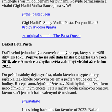
smíchejte s vašimi oblíbenými těstovinami. Posypte parmazánem a
virální Gigi Hadid Vodka Sauce je na světě!
@the_pastaqueen
Gigi Hadid’s Spicy Vodka Pasta, Do you like it?
#spicy
#vodka
#pasta
♬ original sound – The Pasta Queen
Baked Feta Pasta
Další velmi jednoduchý a zároveň chutný recept, který se rozšířil
díky TikToku.
Poprvé ho na sítě dala finská blogerka už v roce
2018, ale v Americe a zbytku světa začal být virální až v lednu
2021.
Do pečící nádoby dejte sýr feta, okolo kterého nasypte cherry
rajčátka. Zakápněte olivovým olejem a pečte v troubě cca půl
hodiny. Recept samozřejmě můžete ozvláštnit bylinkami, česnekem
nebo čímkoliv jiným chcete. Feta s rajčaty udělá krémovou omáčku,
kterou stačí jen smíchat s vařenými těstovinami.
@justataste
Let’s bring back this fan favorite of 2022: Baked