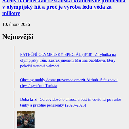
Šachy na ledě: Jak se skotská kratochvíle proměnila
v olympijský hit a proč je výroba ledu věda za
miliony
10. února 2026
Nejnovější
PÁTEČNÍ OLYMPIJSKÝ SPECIÁL (8/10): Z rybníka na
olympijský trůn. Zázrak jménem Martina Sáblíková, který
pokořil světové velmoci
Obce by mohly dostat pravomoc omezit Airbnb. Stát znovu
chystá systém eTurista
Doba krizí. Od covidového chaosu a best in covid až po ruské
tanky a prázdné peněženky (2020–2023)