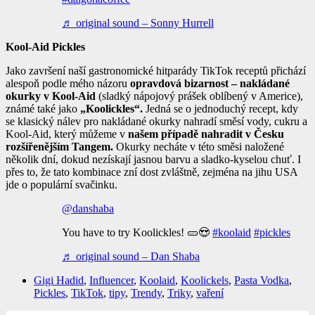
♬ original sound – Sonny Hurrell
Kool-Aid Pickles
Jako završení naší gastronomické hitparády TikTok receptů přichází
alespoň podle mého názoru
opravdová bizarnost – nakládané
okurky v Kool-Aid
(sladký nápojový prášek oblíbený v Americe),
známé také jako
„Koolickles“.
Jedná se o jednoduchý recept, kdy
se klasický nálev pro nakládané okurky nahradí směsí vody, cukru a
Kool-Aid, který můžeme v
našem případě nahradit v Česku
rozšířenějším Tangem.
Okurky necháte v této směsi naložené
několik dní, dokud nezískají jasnou barvu a sladko-kyselou chuť. I
přes to, že tato kombinace zní dost zvláštně, zejména na jihu USA
jde o populární svačinku.
@danshaba
You have to try Koolickles! 🥒😍
#koolaid
#pickles
♬ original sound – Dan Shaba
Gigi Hadid
,
Influencer
,
Koolaid
,
Koolickels
,
Pasta Vodka
,
Pickles
,
TikTok
,
tipy
,
Trendy
,
Triky
,
vaření