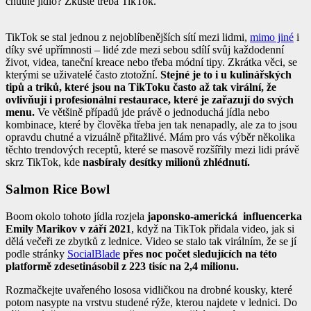
chutné jídlo? Zkuste třeba TikTok.
TikTok se stal jednou z nejoblíbenějších sítí mezi lidmi,
mimo jiné
i
díky své upřímnosti – lidé zde mezi sebou sdílí svůj každodenní
život, videa, taneční kreace nebo třeba módní tipy. Zkrátka věci, se
kterými se uživatelé často ztotožní.
Stejné je to i u kulinářských
tipů a triků, které jsou na TikToku často až tak virální, že
ovlivňují i profesionální restaurace, které je zařazují do svých
menu.
Ve většině případů jde právě o jednoduchá jídla nebo
kombinace, které by člověka třeba jen tak nenapadly, ale za to jsou
opravdu chutné a vizuálně přitažlivé. Mám pro vás výběr několika
těchto trendových receptů, které se masově rozšířily mezi lidi právě
skrz TikTok, kde
nasbíraly desítky milionů zhlédnutí.
Salmon Rice Bowl
Boom okolo tohoto jídla rozjela
japonsko-americká influencerka
Emily Marikov v září 2021
, když na TikTok přidala video, jak si
dělá večeři ze zbytků z lednice. Video se stalo tak virálním, že se jí
podle stránky
SocialBlade
přes noc počet sledujících na této
platformě zdesetinásobil z 223 tisíc na 2,4 milionu.
Rozmačkejte uvařeného lososa vidličkou na drobné kousky, které
potom nasypte na vrstvu studené rýže, kterou najdete v lednici. Do