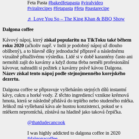
Feta Pasta
#bakedfetapasta
#viralvideo
#viralrecipes
#fetapasta
#feta
#pastarecipe
♬ Love You So – The King Khan & BBQ Show
Dalgona coffee
Kávový nápoj, který
získal popularitu na TikToku také během
roku 2020
(ačkoliv např. v Indii je podobný nápoj už dlouho
oblíbený), a to hlavně díky jednoduché přípravě a následnému
vizuálně přitažlivému výsledku. Lidé si v době karantény často ani
nemohli zajít do kavárny a když doma třeba neměli profesionální
kávovar, nahradili si požitek z kavárny právě kávou Dalgona.
Název získal tento nápoj podle stejnojmenného korejského
dezertu.
Dalgona coffee se připravuje vyšleháním stejných dílů instantní
kávy, cukru a horké vody. Z těchto ingrediencí vznikne krémová
hmota, která se následně přidává do teplého nebo studeného mléka.
Jelikož má vyšlehaná káva ale hustou konzistenci, pokud se s
mlékem nepromíchá, zůstává na hladině jako taková čepička.
@thatdudecancook
I was highly addicted to dalgona coffee in 2020
#dalgonacoffee