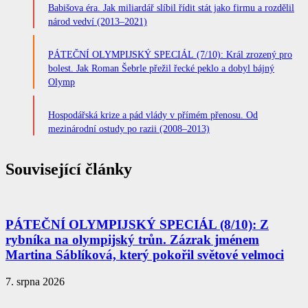
Babišova éra. Jak miliardář slíbil řídit stát jako firmu a rozdělil
národ vedví (2013–2021)
PÁTEČNÍ OLYMPIJSKÝ SPECIÁL (7/10): Král zrozený pro
bolest. Jak Roman Šebrle přežil řecké peklo a dobyl bájný
Olymp
Hospodářská krize a pád vlády v přímém přenosu. Od
mezinárodní ostudy po razii (2008–2013)
Související články
PÁTEČNÍ OLYMPIJSKÝ SPECIÁL (8/10): Z
rybníka na olympijský trůn. Zázrak jménem
Martina Sáblíková, který pokořil světové velmoci
7. srpna 2026