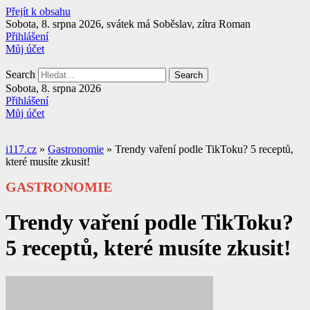
Přejít k obsahu
Sobota, 8. srpna 2026, svátek má Soběslav, zítra Roman
Přihlášení
Můj účet
Search
Search
Sobota, 8. srpna 2026
Přihlášení
Můj účet
i117.cz
»
Gastronomie
»
Trendy vaření podle TikToku? 5 receptů,
které musíte zkusit!
GASTRONOMIE
Trendy vaření podle TikToku?
5 receptů, které musíte zkusit!