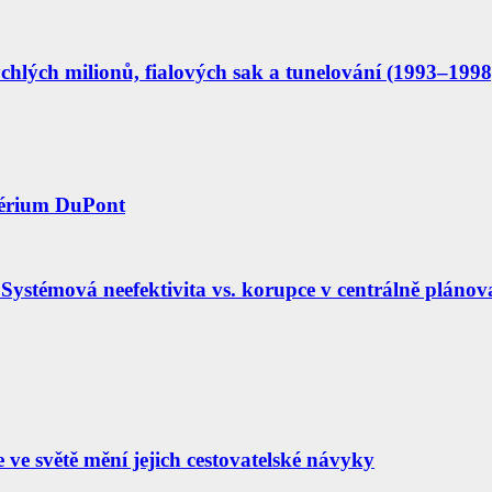
hlých milionů, fialových sak a tunelování (1993–1998
périum DuPont
Systémová neefektivita vs. korupce v centrálně pláno
e ve světě mění jejich cestovatelské návyky