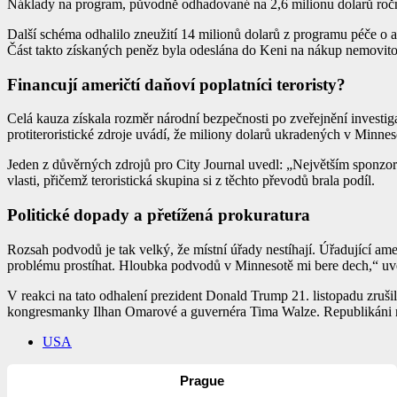
Náklady na program, původně odhadované na 2,6 milionu dolarů ročn
Další schéma odhalilo zneužití 14 milionů dolarů z programu péče o a
Část takto získaných peněz byla odeslána do Keni na nákup nemovitos
Financují američtí daňoví poplatníci teroristy?
Celá kauza získala rozměr národní bezpečnosti po zveřejnění investi
protiteroristické zdroje uvádí, že miliony dolarů ukradených v Minne
Jeden z důvěrných zdrojů pro City Journal uvedl: „Největším sponzor
vlasti, přičemž teroristická skupina si z těchto převodů brala podíl.
Politické dopady a přetížená prokuratura
Rozsah podvodů je tak velký, že místní úřady nestíhají. Úřadující a
problému prostíhat. Hloubka podvodů v Minnesotě mi bere dech,“ u
V reakci na tato odhalení prezident Donald Trump 21. listopadu zrušil
kongresmanky Ilhan Omarové a guvernéra Tima Walze. Republikáni nao
USA
Prague