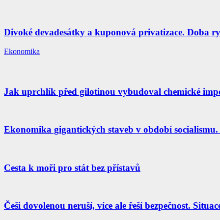
Divoké devadesátky a kuponová privatizace. Doba ryc
Ekonomika
Jak uprchlík před gilotinou vybudoval chemické im
Ekonomika gigantických staveb v období socialismu. 
Cesta k moři pro stát bez přístavů
Češi dovolenou neruší, více ale řeší bezpečnost. Situac