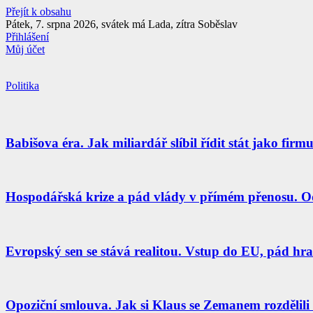
Přejít k obsahu
Pátek, 7. srpna 2026, svátek má Lada, zítra Soběslav
Přihlášení
Můj účet
Politika
Babišova éra. Jak miliardář slíbil řídit stát jako fir
Hospodářská krize a pád vlády v přímém přenosu. Od
Evropský sen se stává realitou. Vstup do EU, pád hran
Opoziční smlouva. Jak si Klaus se Zemanem rozdělili