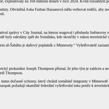
ě, explodovaly na 104 milionů dolarů v roce 2024. Kvůli rozsáhlým p
utisty. Obviněná Asha Farhan Hassanová měla verbovat rodiče, aby nechal
tí.
gativní zprávy v City Journal, na kterou reagoval i předseda Sněmovny
sotě byly odeslány zpět do Somálska, kde skončily v rukou teroristické
em aš-Šabábu je daňový poplatník z Minnesoty.“ Vyšetřovatelé zaznamen
merický prokurátor Joseph Thompson přiznal, že jeho tým je zahlcen a
vedl Thompson.
 status dočasné ochrany, který chránil somálské imigranty v Minnesotě př
pak požadují okamžité federální vyšetřování toku peněz k teroristick