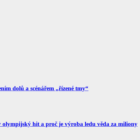
:00
15:00
16:00
17:00
18:00
19:00
20:00
21:0
°C
26°C
27°C
27°C
26°C
25°C
24°C
23°
ením dolů a scénářem „řízené tmy“
 olympijský hit a proč je výroba ledu věda za miliony