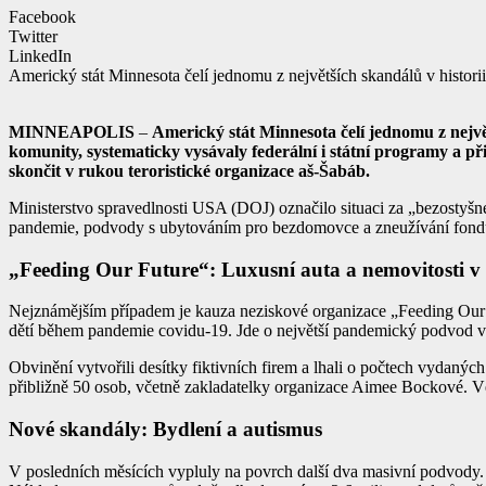
Facebook
Twitter
LinkedIn
Americký stát Minnesota čelí jednomu z největších skandálů v histori
MINNEAPOLIS
–
Americký stát Minnesota čelí jednomu z největ
komunity, systematicky vysávaly federální i státní programy a př
skončit v rukou teroristické organizace aš-Šabáb.
Ministerstvo spravedlnosti USA (DOJ) označilo situaci za „bezostyšné
pandemie, podvody s ubytováním pro bezdomovce a zneužívání fondů 
„Feeding Our Future“: Luxusní auta a nemovitosti v 
Nejznámějším případem je kauza neziskové organizace „Feeding Our Fut
dětí během pandemie covidu-19. Jde o největší pandemický podvod 
Obvinění vytvořili desítky fiktivních firem a lhali o počtech vydaný
přibližně 50 osob, včetně zakladatelky organizace Aimee Bockové. V
Nové skandály: Bydlení a autismus
V posledních měsících vypluly na povrch další dva masivní podvody. 