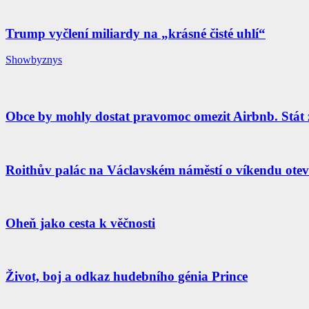
Trump vyčlení miliardy na „krásné čisté uhlí“
Showbyznys
Obce by mohly dostat pravomoc omezit Airbnb. Stát 
Roithův palác na Václavském náměstí o víkendu otevř
Oheň jako cesta k věčnosti
Život, boj a odkaz hudebního génia Prince