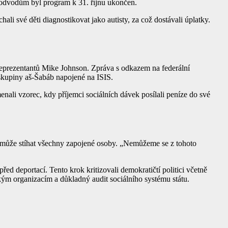
odvodům byl program k 31. říjnu ukončen.
i své děti diagnostikovat jako autisty, za což dostávali úplatky.
 reprezentantů Mike Johnson. Zpráva s odkazem na federální
 skupiny aš-Šabáb napojené na ISIS.
ali vzorec, kdy příjemci sociálních dávek posílali peníze do své
 nemůže stíhat všechny zapojené osoby. „Nemůžeme se z tohoto
ed deportací. Tento krok kritizovali demokratičtí politici včetně
ým organizacím a důkladný audit sociálního systému státu.