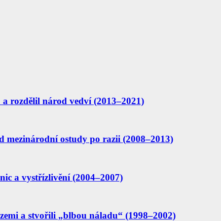
mu a rozdělil národ vedví (2013–2021)
 mezinárodní ostudy po razii (2008–2013)
ic a vystřízlivění (2004–2007)
 zemi a stvořili „blbou náladu“ (1998–2002)