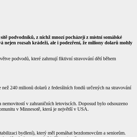
 sítě podvodníků, z nichž mnozí pocházejí z místní somálské
á nejen rozsah krádeží, ale i podezření, že miliony dolarů mohly
větve podvodů, které zahrnují fiktivní stravování dětí během
e než 240 milionů dolarů z federálních fondů určených na stravování
ů a nemovitostí v zahraničních letoviscích. Doposud bylo odsouzeno
munitu v Minnesotě, která je největší v USA.
stabilizaci bydlení), který měl pomáhat bezdomovcům a seniorům.