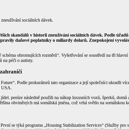
i zneužívání sociálních dávek.
ších skandálů v historii zneužívání sociálních dávek. Podle úřadů
ipravily daňové poplatníky o miliardy dolarů. Znepokojení vyvoláv
 schéma ohromujících rozměrů“. Vyšetřování se soustředí na tři hlavní 
na péči o autisty.
zahraničí
ure“. Podle prokurátorů tato organizace a její společníci ukradli víc
v USA.
ch jídel. peníze následně použili na nákup luxusních vozů, šperků, dom
ětšina obviněných má somálská jména, což vrhá světlo na somálskou ko
První se týká programu „Housing Stabilization Services“ (Služby pro 