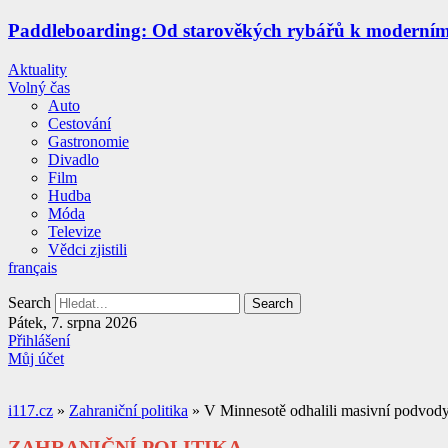
Paddleboarding: Od starověkých rybářů k moderní
Aktuality
Volný čas
Auto
Cestování
Gastronomie
Divadlo
Film
Hudba
Móda
Televize
Vědci zjistili
français
Search
Search
Pátek, 7. srpna 2026
Přihlášení
Můj účet
i117.cz
»
Zahraniční politika
»
V Minnesotě odhalili masivní podvody 
ZAHRANIČNÍ POLITIKA