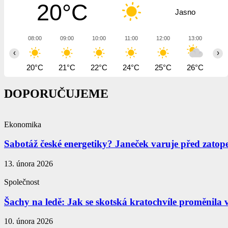
20°C
Jasno
08:00
09:00
10:00
11:00
12:00
13:00
14
‹
›
20°C
21°C
22°C
24°C
25°C
26°C
26
DOPORUČUJEME
Ekonomika
Sabotáž české energetiky? Janeček varuje před zatop
13. února 2026
Společnost
Šachy na ledě: Jak se skotská kratochvíle proměnila v
10. února 2026