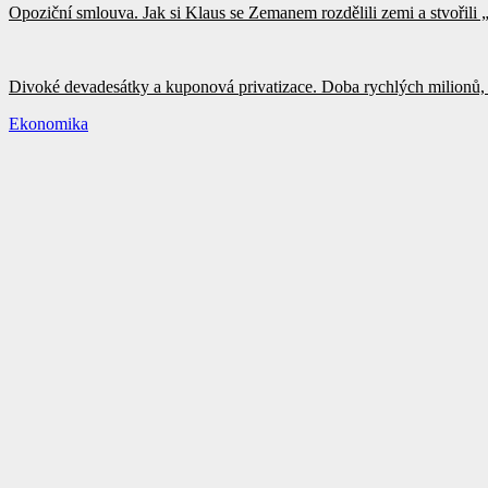
Opoziční smlouva. Jak si Klaus se Zemanem rozdělili zemi a stvořili
Divoké devadesátky a kuponová privatizace. Doba rychlých milionů, 
Ekonomika