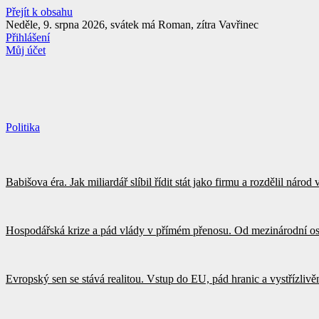
Přejít k obsahu
Neděle, 9. srpna 2026, svátek má Roman, zítra Vavřinec
Přihlášení
Můj účet
Politika
Babišova éra. Jak miliardář slíbil řídit stát jako firmu a rozdělil náro
Hospodářská krize a pád vlády v přímém přenosu. Od mezinárodní os
Evropský sen se stává realitou. Vstup do EU, pád hranic a vystřízliv