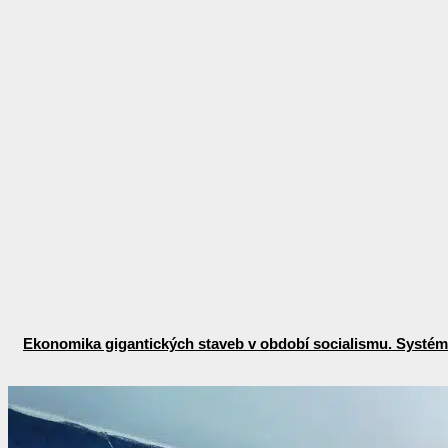
Ekonomika gigantických staveb v období socialismu. Systémo