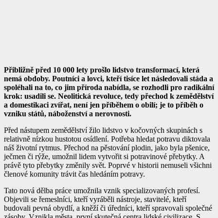
Přibližně před 10 000 lety prošlo lidstvo transformací, která
nemá obdoby. Poutníci a lovci, kteří tisíce let následovali stáda a
spoléhali na to, co jim příroda nabídla, se rozhodli pro radikální
krok: usadili se. Neolitická revoluce, tedy přechod k zemědělství
a domestikaci zvířat, není jen příběhem o obilí; je to příběh o
vzniku států, náboženství a nerovnosti.
Před nástupem zemědělství žilo lidstvo v kočovných skupinách s
relativně nízkou hustotou osídlení. Potřeba hledat potravu diktovala
náš životní rytmus. Přechod na pěstování plodin, jako byla pšenice,
ječmen či rýže, umožnil lidem vytvořit si potravinové přebytky. A
právě tyto přebytky změnily svět. Poprvé v historii nemuseli všichni
členové komunity trávit čas hledáním potravy.
Tato nová dělba práce umožnila vznik specializovaných profesí.
Objevili se řemeslníci, kteří vyráběli nástroje, stavitelé, kteří
budovali pevná obydlí, a kněží či úředníci, kteří spravovali společné
zásoby. Vznikla města, první skutečná centra lidské civilizace. S