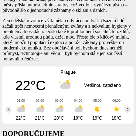
městy přišla nutnost administrativy, což vedlo k vynálezu písma –
původně šlo o jednoduché záznamy o sklizni a daních.
Zemědělská revoluce však měla i odvrácenou tvář. Usazení lidé
začali trpět nemocemi přenášenými zvířaty a z nekvalitní hygieny v
přeplněných osadách. Došlo také k prohloubení sociálních rozdílů;
kdo vlastnil úrodnou půdu, držel moc. Přesto jde o klíčový milník,
který umožnil populační explozi a položil základy pro veškerou
moderní ekonomiku. Bez obdělávání polí bychom dnes neměli
průmysl, technologie ani vědu – byli bychom stále jen součástí
potravního řetězce.
Prague
22°C
Většinou zataženo
01:00
02:00
03:00
04:00
05:00
06:00
07
‹
›
22°C
21°C
20°C
19°C
19°C
18°C
19
DOPORUČUJEME