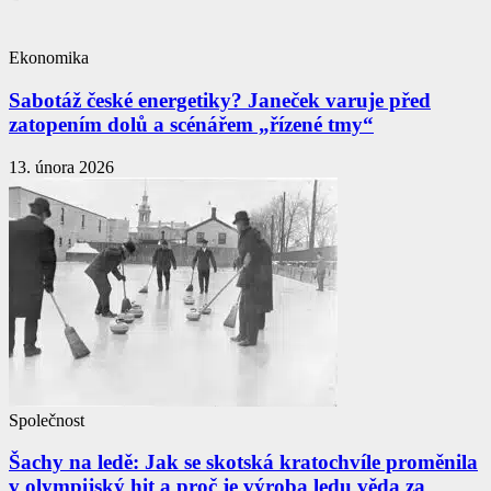
Ekonomika
Sabotáž české energetiky? Janeček varuje před
zatopením dolů a scénářem „řízené tmy“
13. února 2026
Společnost
Šachy na ledě: Jak se skotská kratochvíle proměnila
v olympijský hit a proč je výroba ledu věda za