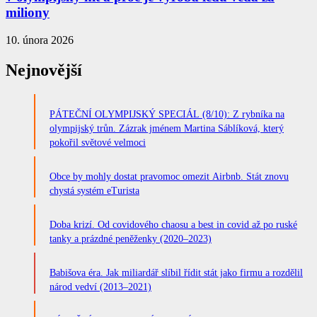
miliony
10. února 2026
Nejnovější
PÁTEČNÍ OLYMPIJSKÝ SPECIÁL (8/10): Z rybníka na
olympijský trůn. Zázrak jménem Martina Sáblíková, který
pokořil světové velmoci
Obce by mohly dostat pravomoc omezit Airbnb. Stát znovu
chystá systém eTurista
Doba krizí. Od covidového chaosu a best in covid až po ruské
tanky a prázdné peněženky (2020–2023)
Babišova éra. Jak miliardář slíbil řídit stát jako firmu a rozdělil
národ vedví (2013–2021)