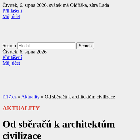
Přejít
Čtvrtek, 6. srpna 2026, svátek má Oldřiška, zítra Lada
k
Přihlášení
obsahu
Můj účet
Search
Search
Čtvrtek, 6. srpna 2026
Přihlášení
Můj účet
i117.cz
»
Aktuality
»
Od sběračů k architektům civilizace
AKTUALITY
Od sběračů k architektům
civilizace