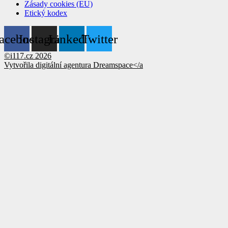
Zásady cookies (EU)
Etický kodex
acebook
Instagram
Linkedin
Twitter
©i117.cz 2026
Vytvořila digitální agentura
Dreamspace</a