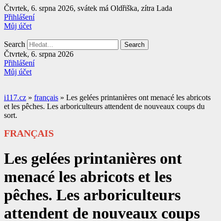
Přejít
Čtvrtek, 6. srpna 2026, svátek má Oldřiška, zítra Lada
k
Přihlášení
obsahu
Můj účet
Search
Search
Čtvrtek, 6. srpna 2026
Přihlášení
Můj účet
i117.cz
»
français
»
Les gelées printanières ont menacé les abricots
et les pêches. Les arboriculteurs attendent de nouveaux coups du
sort.
FRANÇAIS
Les gelées printanières ont
menacé les abricots et les
pêches. Les arboriculteurs
attendent de nouveaux coups