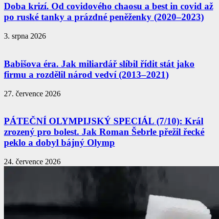
Doba krizí. Od covidového chaosu a best in covid až
po ruské tanky a prázdné peněženky (2020–2023)
3. srpna 2026
Babišova éra. Jak miliardář slíbil řídit stát jako
firmu a rozdělil národ vedví (2013–2021)
27. července 2026
PÁTEČNÍ OLYMPIJSKÝ SPECIÁL (7/10): Král
zrozený pro bolest. Jak Roman Šebrle přežil řecké
peklo a dobyl bájný Olymp
24. července 2026