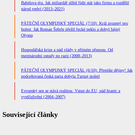
Babišova éra. Jak miliardář slíbil řídit stát jako firmu a rozdělil
národ vedví (2013–2021)
PÁTEČNÍ OLYMPIJSKÝ SPECIÁL (7/10): Král zrozený pro
bolest. Jak Roman Šebrle přežil řecké peklo a dobyl bájný
Olymp
Hospodářská krize a pád vlády v přímém přenosu. Od
mezinárodní ostudy po razii (2008–2013)
PÁTEČNÍ OLYMPIJSKÝ SPECIÁL (6/10): Přepište dějiny! Jak
podceňovaná česká parta dobyla Turnaj století
Evropský sen se stává realitou. Vstup do EU, pád hranic a
vystřízlivění (2004–2007)
Související články