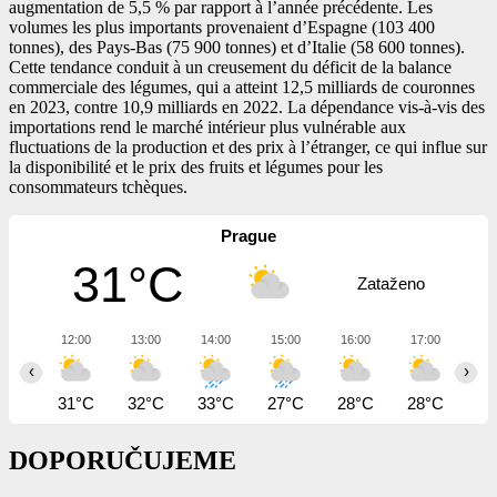
augmentation de 5,5 % par rapport à l’année précédente. Les
volumes les plus importants provenaient d’Espagne (103 400
tonnes), des Pays-Bas (75 900 tonnes) et d’Italie (58 600 tonnes).
Cette tendance conduit à un creusement du déficit de la balance
commerciale des légumes, qui a atteint 12,5 milliards de couronnes
en 2023, contre 10,9 milliards en 2022. La dépendance vis-à-vis des
importations rend le marché intérieur plus vulnérable aux
fluctuations de la production et des prix à l’étranger, ce qui influe sur
la disponibilité et le prix des fruits et légumes pour les
consommateurs tchèques.
Prague
31°C
Zataženo
12:00
13:00
14:00
15:00
16:00
17:00
18
‹
›
31°C
32°C
33°C
27°C
28°C
28°C
26
DOPORUČUJEME