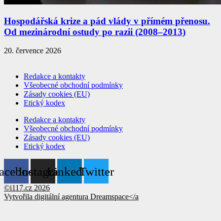
Hospodářská krize a pád vlády v přímém přenosu.
Od mezinárodní ostudy po razii (2008–2013)
20. července 2026
Redakce a kontakty
Všeobecné obchodní podmínky
Zásady cookies (EU)
Etický kodex
Redakce a kontakty
Všeobecné obchodní podmínky
Zásady cookies (EU)
Etický kodex
acebook
Instagram
Linkedin
Twitter
©i117.cz 2026
Vytvořila digitální agentura
Dreamspace</a