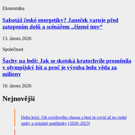
Ekonomika
Sabotáž české energetiky? Janeček varuje před
zatopením dolů a scénářem „řízené tmy“
13. února 2026
Společnost
Šachy na ledě: Jak se skotská kratochvíle proměnila
v olympijský hit a proč je výroba ledu věda za
miliony
10. února 2026
Nejnovější
Doba krizí. Od covidového chaosu a best in covid až po ruské
tanky a prázdné peněženky (2020–2023)