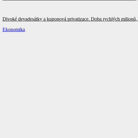
Divoké devadesátky a kuponová privatizace. Doba rychlých milionů, 
Ekonomika