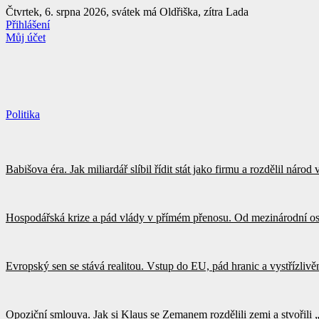
Přejít
Čtvrtek, 6. srpna 2026, svátek má Oldřiška, zítra Lada
k
Přihlášení
obsahu
Můj účet
Politika
Babišova éra. Jak miliardář slíbil řídit stát jako firmu a rozdělil náro
Hospodářská krize a pád vlády v přímém přenosu. Od mezinárodní os
Evropský sen se stává realitou. Vstup do EU, pád hranic a vystřízliv
Opoziční smlouva. Jak si Klaus se Zemanem rozdělili zemi a stvořili