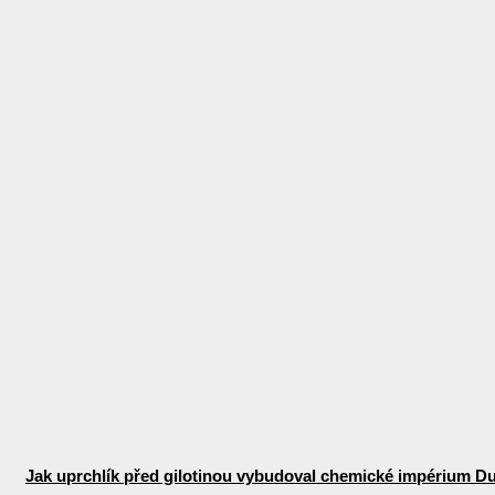
Jak uprchlík před gilotinou vybudoval chemické impérium D