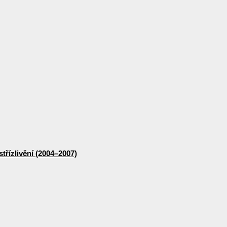
třízlivění (2004–2007)