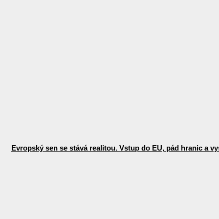
Evropský sen se stává realitou. Vstup do EU, pád hranic a vys