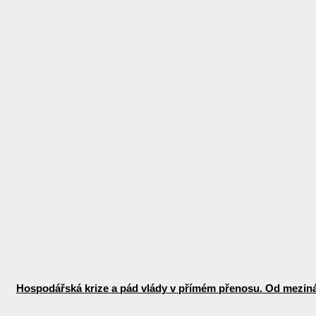
Hospodářská krize a pád vlády v přímém přenosu. Od mezinár