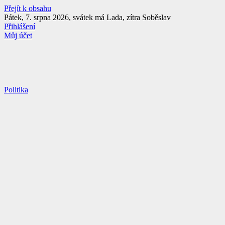
Přejít k obsahu
Pátek, 7. srpna 2026, svátek má Lada, zítra Soběslav
Přihlášení
Můj účet
Politika