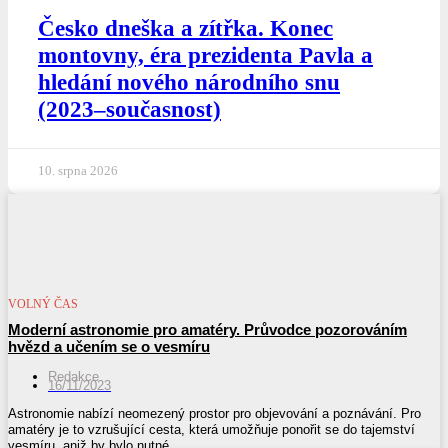
Česko dneška a zítřka. Konec
montovny, éra prezidenta Pavla a
hledání nového národního snu
(2023–současnost)
10. srpna 2026
VOLNÝ ČAS
Moderní astronomie pro amatéry. Průvodce pozorováním
hvězd a učením se o vesmíru
Redakce
16/11/2023
Astronomie nabízí neomezený prostor pro objevování a poznávání. Pro
amatéry je to vzrušující cesta, která umožňuje ponořit se do tajemství
vesmíru, aniž by bylo nutné...