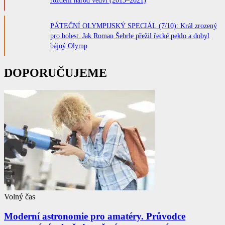
rozdělil národ vedví (2013–2021)
PÁTEČNÍ OLYMPIJSKÝ SPECIÁL (7/10): Král zrozený
pro bolest. Jak Roman Šebrle přežil řecké peklo a dobyl
bájný Olymp
DOPORUČUJEME
Volný čas
Moderní astronomie pro amatéry. Průvodce