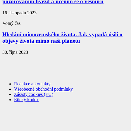
pozorováním hvězd a učením se o vesmíru
16. listopadu 2023
Volný čas
Hledání mimozemského života. Jak vypadá úsilí o
objevy života mimo naši planetu
30. října 2023
Redakce a kontakty
Všeobecné obchodní podmínky
Zásady cookies (EU)
Etický kodex
Redakce a kontakty
Všeobecné obchodní podmínky
Zásady cookies (EU)
Etický kodex