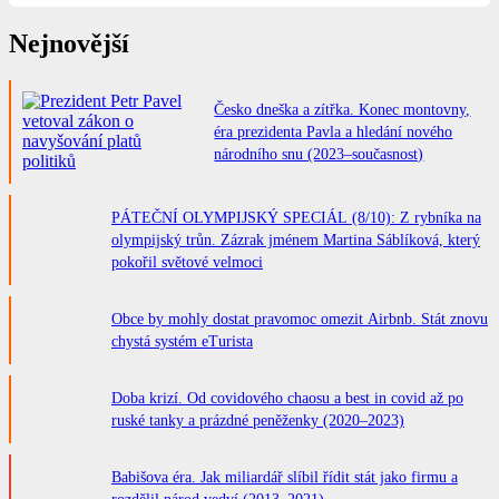
Nejnovější
Česko dneška a zítřka. Konec montovny,
éra prezidenta Pavla a hledání nového
národního snu (2023–současnost)
PÁTEČNÍ OLYMPIJSKÝ SPECIÁL (8/10): Z rybníka na
olympijský trůn. Zázrak jménem Martina Sáblíková, který
pokořil světové velmoci
Obce by mohly dostat pravomoc omezit Airbnb. Stát znovu
chystá systém eTurista
Doba krizí. Od covidového chaosu a best in covid až po
ruské tanky a prázdné peněženky (2020–2023)
Babišova éra. Jak miliardář slíbil řídit stát jako firmu a