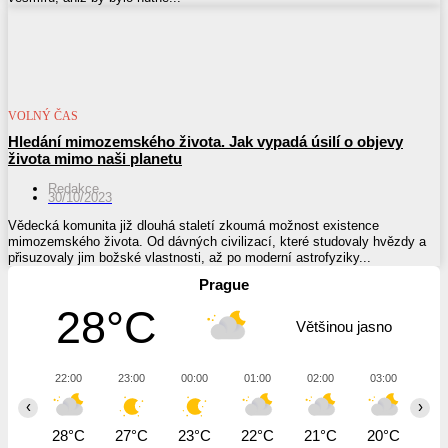
VOLNÝ ČAS
Hledání mimozemského života. Jak vypadá úsilí o objevy
života mimo naši planetu
Redakce
30/10/2023
Vědecká komunita již dlouhá staletí zkoumá možnost existence
mimozemského života. Od dávných civilizací, které studovaly hvězdy a
přisuzovaly jim božské vlastnosti, až po moderní astrofyziky...
Prague
28°C
Většinou jasno
22:00
23:00
00:00
01:00
02:00
03:00
04
‹
›
28°C
27°C
23°C
22°C
21°C
20°C
20