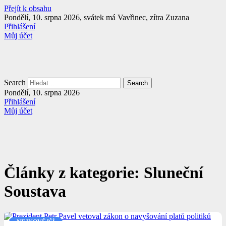
Přejít k obsahu
Pondělí, 10. srpna 2026, svátek má Vavřinec, zítra Zuzana
Přihlášení
Můj účet
Search
Search
Pondělí, 10. srpna 2026
Přihlášení
Můj účet
Články z kategorie: Sluneční
Soustava
NEJNOVĚJŠÍ