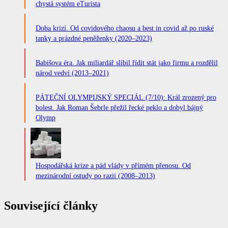
chystá systém eTurista
Doba krizí. Od covidového chaosu a best in covid až po ruské
tanky a prázdné peněženky (2020–2023)
Babišova éra. Jak miliardář slíbil řídit stát jako firmu a rozdělil
národ vedví (2013–2021)
PÁTEČNÍ OLYMPIJSKÝ SPECIÁL (7/10): Král zrozený pro
bolest. Jak Roman Šebrle přežil řecké peklo a dobyl bájný
Olymp
Hospodářská krize a pád vlády v přímém přenosu. Od
mezinárodní ostudy po razii (2008–2013)
Související články