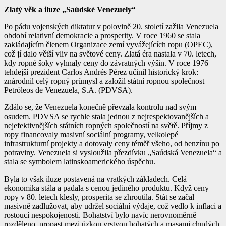
Zlatý věk a iluze „Saúdské Venezuely“
Po pádu vojenských diktatur v polovině 20. století zažila Venezuela
období relativní demokracie a prosperity. V roce 1960 se stala
zakládajícím členem Organizace zemí vyvážejících ropu (OPEC),
což jí dalo větší vliv na světové ceny. Zlatá éra nastala v 70. letech,
kdy ropné šoky vyhnaly ceny do závratných výšin. V roce 1976
tehdejší prezident Carlos Andrés Pérez učinil historický krok:
znárodnil celý ropný průmysl a založil státní ropnou společnost
Petróleos de Venezuela, S.A. (PDVSA).
Zdálo se, že Venezuela konečně převzala kontrolu nad svým
osudem. PDVSA se rychle stala jednou z nejrespektovanějších a
nejefektivnějších státních ropných společností na světě. Příjmy z
ropy financovaly masivní sociální programy, velkolepé
infrastrukturní projekty a dotovaly ceny téměř všeho, od benzínu po
potraviny. Venezuela si vysloužila přezdívku „Saúdská Venezuela“ a
stala se symbolem latinskoamerického úspěchu.
Byla to však iluze postavená na vratkých základech. Celá
ekonomika stála a padala s cenou jediného produktu. Když ceny
ropy v 80. letech klesly, prosperita se zhroutila. Stát se začal
masivně zadlužovat, aby udržel sociální výdaje, což vedlo k inflaci a
rostoucí nespokojenosti. Bohatství bylo navíc nerovnoměrně
rozděleno, propast mezi úzkou vrstvou bohatých a masami chudých