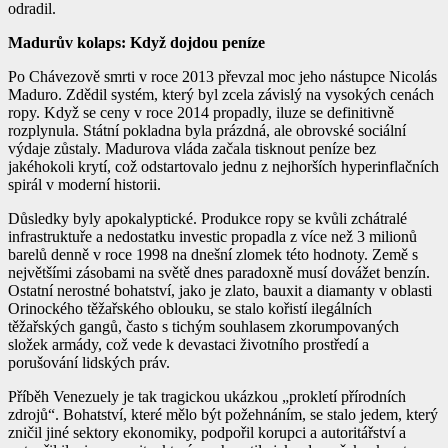
odradil.
Madurův kolaps: Když dojdou peníze
Po Chávezově smrti v roce 2013 převzal moc jeho nástupce Nicolás
Maduro. Zdědil systém, který byl zcela závislý na vysokých cenách
ropy. Když se ceny v roce 2014 propadly, iluze se definitivně
rozplynula. Státní pokladna byla prázdná, ale obrovské sociální
výdaje zůstaly. Madurova vláda začala tisknout peníze bez
jakéhokoli krytí, což odstartovalo jednu z nejhorších hyperinflačních
spirál v moderní historii.
Důsledky byly apokalyptické. Produkce ropy se kvůli zchátralé
infrastruktuře a nedostatku investic propadla z více než 3 milionů
barelů denně v roce 1998 na dnešní zlomek této hodnoty. Země s
největšími zásobami na světě dnes paradoxně musí dovážet benzín.
Ostatní nerostné bohatství, jako je zlato, bauxit a diamanty v oblasti
Orinockého těžařského oblouku, se stalo kořistí ilegálních
těžařských gangů, často s tichým souhlasem zkorumpovaných
složek armády, což vede k devastaci životního prostředí a
porušování lidských práv.
Příběh Venezuely je tak tragickou ukázkou „prokletí přírodních
zdrojů“. Bohatství, které mělo být požehnáním, se stalo jedem, který
zničil jiné sektory ekonomiky, podpořil korupci a autoritářství a