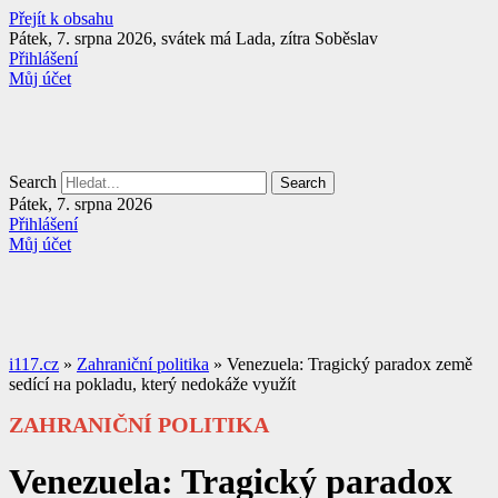
Přejít k obsahu
Pátek, 7. srpna 2026, svátek má Lada, zítra Soběslav
Přihlášení
Můj účet
Search
Search
Pátek, 7. srpna 2026
Přihlášení
Můj účet
i117.cz
»
Zahraniční politika
»
Venezuela: Tragický paradox země
sedící на pokladu, který nedokáže využít
ZAHRANIČNÍ POLITIKA
Venezuela: Tragický paradox