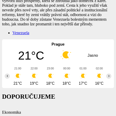
vytvořil iluzi prosperity, která se zhroutila jako domeček z karet.
Poklad je stále tam, hluboko pod zemí. Cesta k jeho využití však
nevede přes nové vrty, ale přes zásadní politické a institucionální
reformy, které by zemi vrátily právní stát, odbornost a vizi do
budoucna. Do té doby zůstane Venezuela bolestným mementem
toho, jak snadno lze promarnit i ten největší dar přírody.
Venezuela
Prague
21°C
Jasno
21:00
22:00
23:00
00:00
01:00
02:00
03
‹
›
21°C
19°C
18°C
18°C
17°C
16°C
15
DOPORUČUJEME
Ekonomika