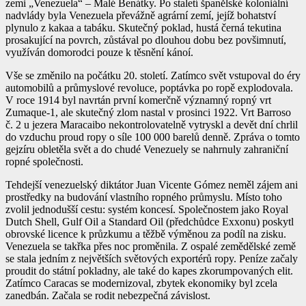
zemi „Venezuela“ – Malé Benátky. Po staletí španělské koloniální
nadvlády byla Venezuela převážně agrární zemí, jejíž bohatství
plynulo z kakaa a tabáku. Skutečný poklad, hustá černá tekutina
prosakující na povrch, zůstával po dlouhou dobu bez povšimnutí,
využíván domorodci pouze k těsnění kánoí.
Vše se změnilo na počátku 20. století. Zatímco svět vstupoval do éry
automobilů a průmyslové revoluce, poptávka po ropě explodovala.
V roce 1914 byl navrtán první komerčně významný ropný vrt
Zumaque-1, ale skutečný zlom nastal v prosinci 1922. Vrt Barroso
č. 2 u jezera Maracaibo nekontrolovatelně vytryskl a devět dní chrlil
do vzduchu proud ropy o síle 100 000 barelů denně. Zpráva o tomto
gejzíru obletěla svět a do chudé Venezuely se nahrnuly zahraniční
ropné společnosti.
Tehdejší venezuelský diktátor Juan Vicente Gómez neměl zájem ani
prostředky na budování vlastního ropného průmyslu. Místo toho
zvolil jednodušší cestu: systém koncesí. Společnostem jako Royal
Dutch Shell, Gulf Oil a Standard Oil (předchůdce Exxonu) poskytl
obrovské licence k průzkumu a těžbě výměnou za podíl na zisku.
Venezuela se takřka přes noc proměnila. Z ospalé zemědělské země
se stala jedním z největších světových exportérů ropy. Peníze začaly
proudit do státní pokladny, ale také do kapes zkorumpovaných elit.
Zatímco Caracas se modernizoval, zbytek ekonomiky byl zcela
zanedbán. Začala se rodit nebezpečná závislost.