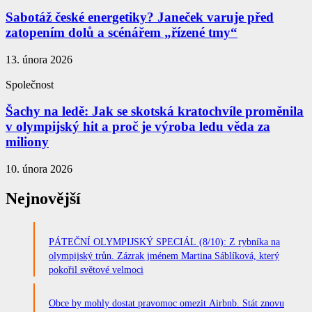
Sabotáž české energetiky? Janeček varuje před
zatopením dolů a scénářem „řízené tmy“
13. února 2026
Společnost
Šachy na ledě: Jak se skotská kratochvíle proměnila
v olympijský hit a proč je výroba ledu věda za
miliony
10. února 2026
Nejnovější
PÁTEČNÍ OLYMPIJSKÝ SPECIÁL (8/10): Z rybníka na
olympijský trůn. Zázrak jménem Martina Sáblíková, který
pokořil světové velmoci
Obce by mohly dostat pravomoc omezit Airbnb. Stát znovu