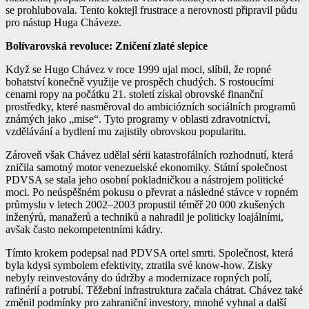
se prohlubovala. Tento koktejl frustrace a nerovnosti připravil půdu
pro nástup Huga Cháveze.
Bolívarovská revoluce: Zničení zlaté slepice
Když se Hugo Chávez v roce 1999 ujal moci, slíbil, že ropné
bohatství konečně využije ve prospěch chudých. S rostoucími
cenami ropy na počátku 21. století získal obrovské finanční
prostředky, které nasměroval do ambiciózních sociálních programů
známých jako „mise“. Tyto programy v oblasti zdravotnictví,
vzdělávání a bydlení mu zajistily obrovskou popularitu.
Zároveň však Chávez udělal sérii katastrofálních rozhodnutí, která
zničila samotný motor venezuelské ekonomiky. Státní společnost
PDVSA se stala jeho osobní pokladničkou a nástrojem politické
moci. Po neúspěšném pokusu o převrat a následné stávce v ropném
průmyslu v letech 2002–2003 propustil téměř 20 000 zkušených
inženýrů, manažerů a techniků a nahradil je politicky loajálními,
avšak často nekompetentními kádry.
Tímto krokem podepsal nad PDVSA ortel smrti. Společnost, která
byla kdysi symbolem efektivity, ztratila své know-how. Zisky
nebyly reinvestovány do údržby a modernizace ropných polí,
rafinérií a potrubí. Těžební infrastruktura začala chátrat. Chávez také
změnil podmínky pro zahraniční investory, mnohé vyhnal a další