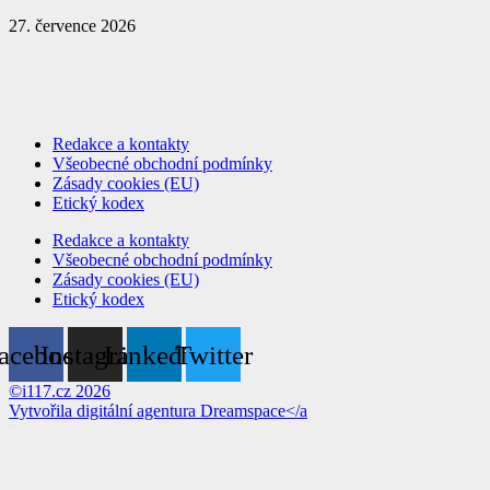
27. července 2026
Redakce a kontakty
Všeobecné obchodní podmínky
Zásady cookies (EU)
Etický kodex
Redakce a kontakty
Všeobecné obchodní podmínky
Zásady cookies (EU)
Etický kodex
acebook
Instagram
Linkedin
Twitter
©i117.cz 2026
Vytvořila digitální agentura
Dreamspace</a