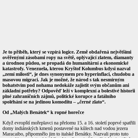
Je to příběh, který se vzpírá logice. Země obdařená největšími
ověřenými zásobami ropy na světě, oplývající zlatem, diamanty
a úrodnou půdou, se propadá do humanitární a ekonomické
katastrofy. Venezuela, kterou Kryštof Kolumbus kdysi nazval
„zemí milosti“, je dnes synonymem pro hyperinflaci, chudobu a
masovou migraci. Jak je možné, že národ s tak nesmírným
bohatstvím pod nohama nedokáže zajistit svým občanům ani
základní potřeby? Odpověď leží v komplexní a bolestivé historii
plné zahraničních zájmů, politické korupce a fatálního
spoléhání se na jedinou komoditu – „černé zlato“.
Od „Malých Benátek“ k ropné horečce
Když evropští mořeplavci na přelomu 15. a 16. století poprvé spatřili
domy indiánských kmenů postavené na kůlech nad vodou jezera
Maracaibo, připomnělo jim to italské Benátky. Nazvali proto tuto