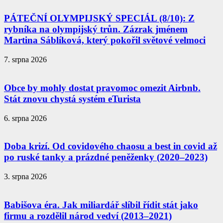
PÁTEČNÍ OLYMPIJSKÝ SPECIÁL (8/10): Z
rybníka na olympijský trůn. Zázrak jménem
Martina Sáblíková, který pokořil světové velmoci
7. srpna 2026
Obce by mohly dostat pravomoc omezit Airbnb.
Stát znovu chystá systém eTurista
6. srpna 2026
Doba krizí. Od covidového chaosu a best in covid až
po ruské tanky a prázdné peněženky (2020–2023)
3. srpna 2026
Babišova éra. Jak miliardář slíbil řídit stát jako
firmu a rozdělil národ vedví (2013–2021)