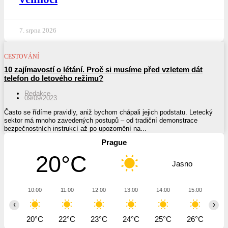
7. srpna 2026
CESTOVÁNÍ
10 zajímavostí o létání. Proč si musíme před vzletem dát
telefon do letového režimu?
Redakce
09/09/2023
Často se řídíme pravidly, aniž bychom chápali jejich podstatu. Letecký
sektor má mnoho zavedených postupů – od tradiční demonstrace
bezpečnostních instrukcí až po upozornění na...
Prague
20°C
Jasno
10:00
11:00
12:00
13:00
14:00
15:00
16
‹
›
20°C
22°C
23°C
24°C
25°C
26°C
26