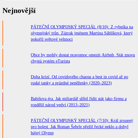
Nejnovější
PÁTEČNÍ OLYMPIJSKÝ SPECIÁL (8/10): Z rybníka na
olympijský trůn. Zázrak jménem Martina Sáblíková, který
pokořil světové velmoci
Obce by mohly dostat pravomoc omezit Airbnb. Stát znovu
chystá systém eTurista
Doba krizí. Od covidového chaosu a best in covid až po
ruské tanky a prázdné peněženky (2020–2023)
Babišova éra. Jak miliardář slíbil řídit stát jako firmu a
rozdělil národ vedví (2013–2021)
PÁTEČNÍ OLYMPIJSKÝ SPECIÁL (7/10): Král zrozený
pro bolest. Jak Roman Šebrle přežil řecké peklo a dobyl
bájný Olymp