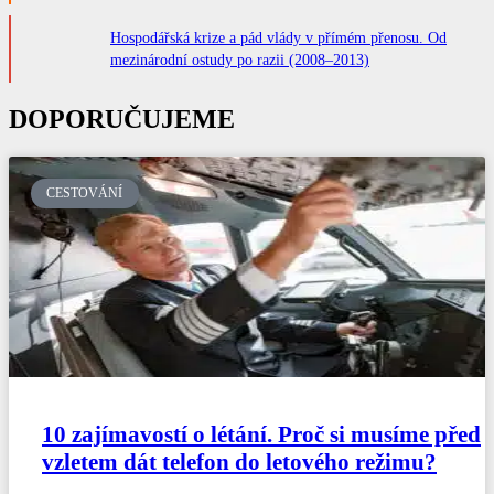
Hospodářská krize a pád vlády v přímém přenosu. Od
mezinárodní ostudy po razii (2008–2013)
DOPORUČUJEME
CESTOVÁNÍ
10 zajímavostí o létání. Proč si musíme před
vzletem dát telefon do letového režimu?