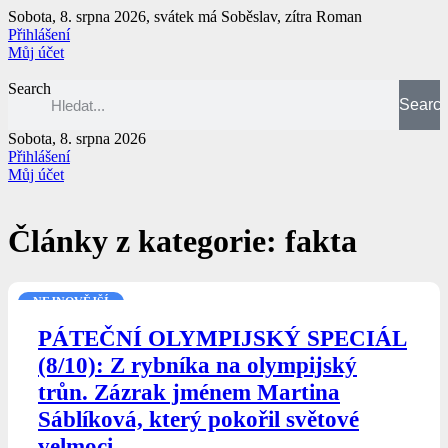
Přejít
Sobota, 8. srpna 2026, svátek má Soběslav, zítra Roman
k
Přihlášení
obsahu
Můj účet
Search
Searc
Sobota, 8. srpna 2026
Přihlášení
Můj účet
Články z kategorie: fakta
NEJNOVĚJŠÍ
PÁTEČNÍ OLYMPIJSKÝ SPECIÁL
(8/10): Z rybníka na olympijský
trůn. Zázrak jménem Martina
Sáblíková, který pokořil světové
velmoci