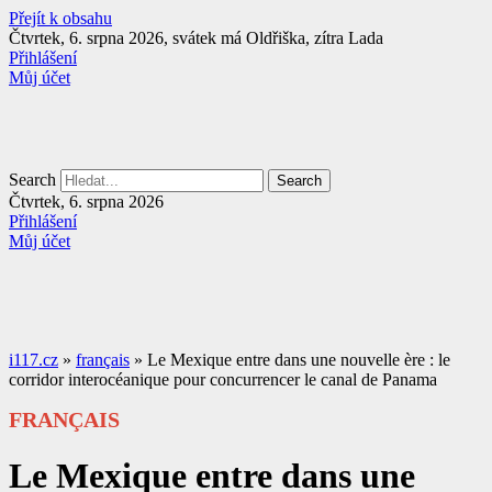
Přejít k obsahu
Čtvrtek, 6. srpna 2026, svátek má Oldřiška, zítra Lada
Přihlášení
Můj účet
Search
Search
Čtvrtek, 6. srpna 2026
Přihlášení
Můj účet
i117.cz
»
français
»
Le Mexique entre dans une nouvelle ère : le
corridor interocéanique pour concurrencer le canal de Panama
FRANÇAIS
Le Mexique entre dans une