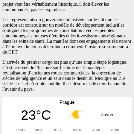
projet veut être véritablement historique, il doit élever les
communautés, pas les exploiter. »
Les représentants du gouvernement insistent sur le fait que le
corridor est construit sur un modèle de développement inclusif et
soulignent les programmes de consultation avec les peuples
autochtones, les bourses d’études et les investissements régionaux
dans les soins de santé. La manière dont ces engagements résisteront
à l’épreuve du temps déterminera comment l’histoire se souviendra
du CIIT.
L’arrivée du premier cargo est plus qu’une simple étape logistique.
C’est le réveil de l’histoire sur l’isthme de Tehuantepec – la
revitalisation d’anciennes routes commerciales, la correction de
siècles de négligence et un saut dans le destin du Mexique au 21e
siècle. Le sud n’est plus oublié. Il est désormais le cœur battant de
l’avenir du pays.
Prague
23°C
Jasno
05:00
06:00
07:00
08:00
09:00
10:00
11