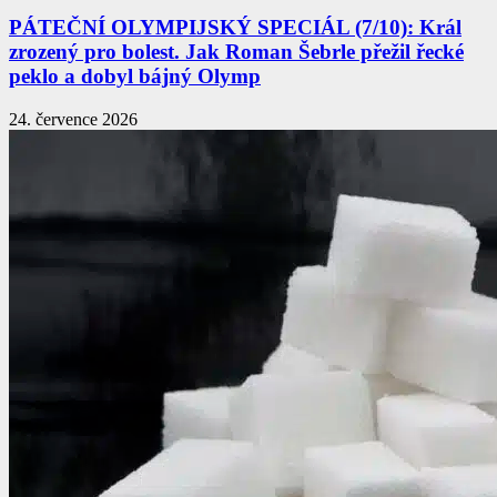
PÁTEČNÍ OLYMPIJSKÝ SPECIÁL (7/10): Král
zrozený pro bolest. Jak Roman Šebrle přežil řecké
peklo a dobyl bájný Olymp
24. července 2026