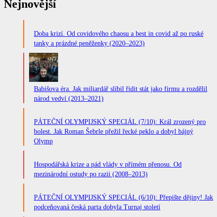
Nejnovější
Doba krizí. Od covidového chaosu a best in covid až po ruské
tanky a prázdné peněženky (2020–2023)
Babišova éra. Jak miliardář slíbil řídit stát jako firmu a rozdělil
národ vedví (2013–2021)
PÁTEČNÍ OLYMPIJSKÝ SPECIÁL (7/10): Král zrozený pro
bolest. Jak Roman Šebrle přežil řecké peklo a dobyl bájný
Olymp
Hospodářská krize a pád vlády v přímém přenosu. Od
mezinárodní ostudy po razii (2008–2013)
PÁTEČNÍ OLYMPIJSKÝ SPECIÁL (6/10): Přepište dějiny! Jak
podceňovaná česká parta dobyla Turnaj století