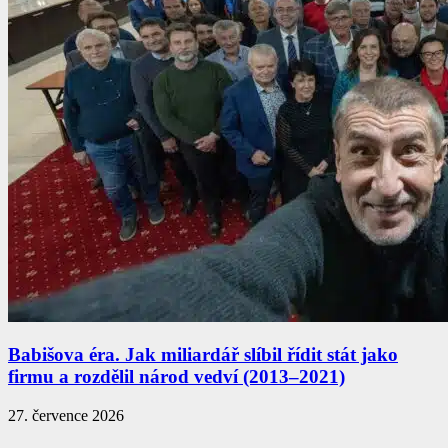
Babišova éra. Jak miliardář slíbil řídit stát jako
firmu a rozdělil národ vedví (2013–2021)
27. července 2026