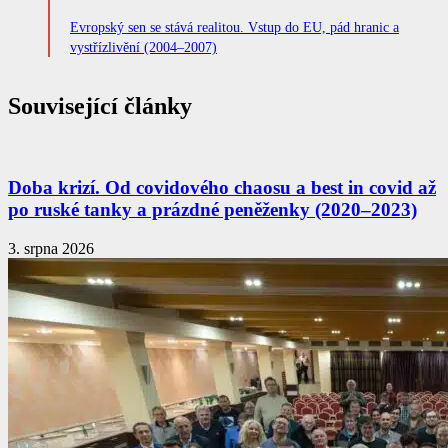
Evropský sen se stává realitou. Vstup do EU, pád hranic a
vystřízlivění (2004–2007)
Související články
Doba krizí. Od covidového chaosu a best in covid až
po ruské tanky a prázdné peněženky (2020–2023)
3. srpna 2026