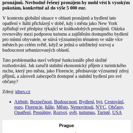
pronájmů. Nevhodně řešený pronájem by mohl vést k vysokým
pokutám, konkrétně až do výše 5 000 eur.
V kontextu globální situace v oblasti pronájmů a bydlení tato
opatření v Itálii přicházejí v době, kdy i města jako New York
zpřísňují své předpisy týkající se krátkodobých pronájmů. Otázka
rovnováhy mezi podporou turismu a zajištěním dostupného bydlení
pro místní obyvatele, se stává významným tématem ve stále více
městech po celém světě, když se jedná o udržitelný rozvoj a
budoucnost urbanizovaných oblastí.
Tato problematika staví veřejné funkcionáře před složité
rozhodování. Jak zaručit stabilní ekonomický příjem z turistického
ruchu, který pro města, jako Florencie, představuje významný zdroj
příjmů, a zároveň zabezpečit dostupné a stabilní bydlení pro své
občany?
Zdroj:
idnes.cz
Airbnb
,
Bezpečnost
,
Budoucnost
,
Bydlení
,
byt
,
Cestování
,
euro
,
Florencie
,
Itálie
,
Město
,
Nemovitosti
,
NYC
,
Občany
,
Opatření
,
Pronájmy
,
Rozvoj
,
svět
,
turismus
,
Turisté
,
USA
Prague