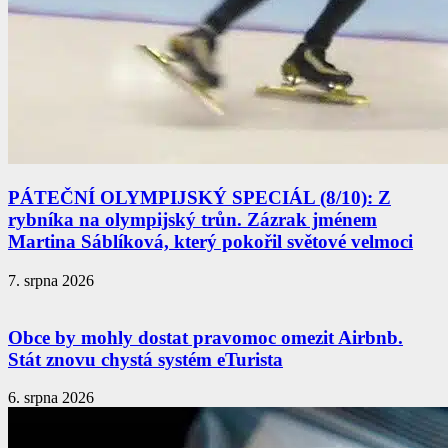
PÁTEČNÍ OLYMPIJSKÝ SPECIÁL (8/10): Z
rybníka na olympijský trůn. Zázrak jménem
Martina Sáblíková, který pokořil světové velmoci
7. srpna 2026
Obce by mohly dostat pravomoc omezit Airbnb.
Stát znovu chystá systém eTurista
6. srpna 2026