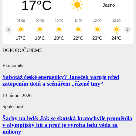
17°C
Jasno
08:00
09:00
10:00
11:00
12:00
13:00
14
‹
›
17°C
18°C
20°C
22°C
23°C
24°C
25
DOPORUČUJEME
Ekonomika
Sabotáž české energetiky? Janeček varuje před
zatopením dolů a scénářem „řízené tmy“
13. února 2026
Společnost
Šachy na ledě: Jak se skotská kratochvíle proměnila
v olympijský hit a proč je výroba ledu věda za
miliony