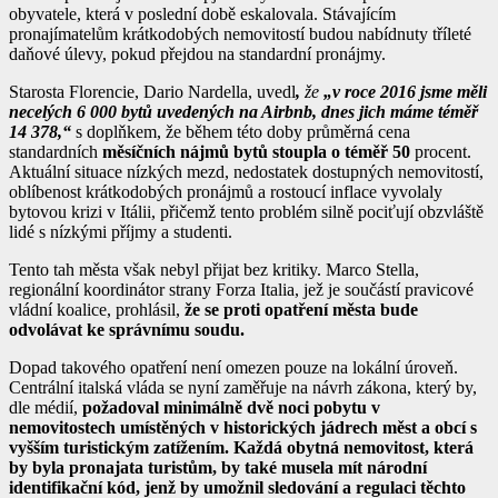
obyvatele, která v poslední době eskalovala. Stávajícím
pronajímatelům krátkodobých nemovitostí budou nabídnuty tříleté
daňové úlevy, pokud přejdou na standardní pronájmy.
Starosta Florencie, Dario Nardella, uvedl
,
že
„v roce 2016 jsme měli
necelých 6 000 bytů uvedených na Airbnb, dnes jich máme téměř
14 378,“
s doplňkem, že během této doby průměrná cena
standardních
měsíčních nájmů bytů stoupla o téměř 50
procent.
Aktuální situace nízkých mezd, nedostatek dostupných nemovitostí,
oblíbenost krátkodobých pronájmů a rostoucí inflace vyvolaly
bytovou krizi v Itálii, přičemž tento problém silně pociťují obzvláště
lidé s nízkými příjmy a studenti.
Tento tah města však nebyl přijat bez kritiky. Marco Stella,
regionální koordinátor strany Forza Italia, jež je součástí pravicové
vládní koalice, prohlásil,
že se proti opatření města bude
odvolávat ke správnímu soudu.
Dopad takového opatření není omezen pouze na lokální úroveň.
Centrální italská vláda se nyní zaměřuje na návrh zákona, který by,
dle médií,
požadoval minimálně dvě noci pobytu v
nemovitostech umístěných v historických jádrech měst a obcí s
vyšším turistickým zatížením. Každá obytná nemovitost, která
by byla pronajata turistům, by také musela mít národní
identifikační kód, jenž by umožnil sledování a regulaci těchto