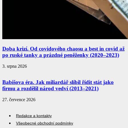
Doba krizí. Od covidového chaosu a best in covid až
po ruské tanky a prázdné peněženky (2020–2023)
3. srpna 2026
Babišova éra. Jak miliardář slíbil řídit stát jako
firmu a rozdělil národ vedví (2013–2021)
27. července 2026
Redakce a kontakty
Všeobecné obchodní podmínky