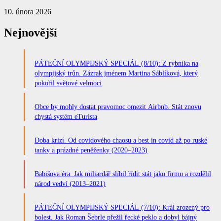
10. února 2026
Nejnovější
PÁTEČNÍ OLYMPIJSKÝ SPECIÁL (8/10): Z rybníka na
olympijský trůn. Zázrak jménem Martina Sáblíková, který
pokořil světové velmoci
Obce by mohly dostat pravomoc omezit Airbnb. Stát znovu
chystá systém eTurista
Doba krizí. Od covidového chaosu a best in covid až po ruské
tanky a prázdné peněženky (2020–2023)
Babišova éra. Jak miliardář slíbil řídit stát jako firmu a rozdělil
národ vedví (2013–2021)
PÁTEČNÍ OLYMPIJSKÝ SPECIÁL (7/10): Král zrozený pro
bolest. Jak Roman Šebrle přežil řecké peklo a dobyl bájný