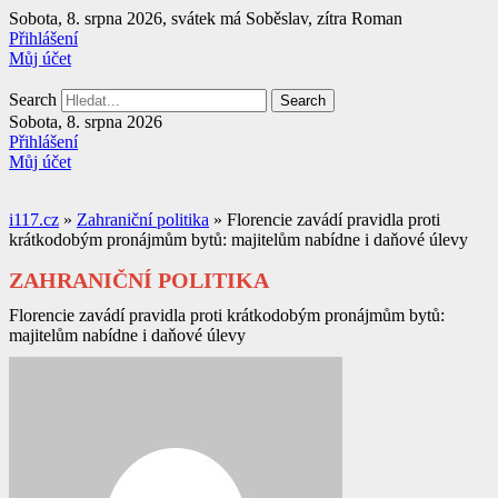
Přejít
Sobota, 8. srpna 2026, svátek má Soběslav, zítra Roman
k
Přihlášení
obsahu
Můj účet
Search
Search
Sobota, 8. srpna 2026
Přihlášení
Můj účet
i117.cz
»
Zahraniční politika
»
Florencie zavádí pravidla proti
krátkodobým pronájmům bytů: majitelům nabídne i daňové úlevy
ZAHRANIČNÍ POLITIKA
Florencie zavádí pravidla proti krátkodobým pronájmům bytů:
majitelům nabídne i daňové úlevy