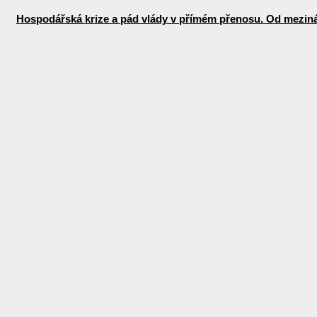
Hospodářská krize a pád vlády v přímém přenosu. Od mezinár