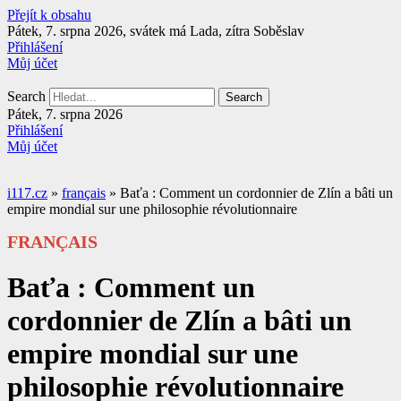
Přejít k obsahu
Pátek, 7. srpna 2026, svátek má Lada, zítra Soběslav
Přihlášení
Můj účet
Search
Search
Pátek, 7. srpna 2026
Přihlášení
Můj účet
i117.cz
»
français
»
Baťa : Comment un cordonnier de Zlín a bâti un
empire mondial sur une philosophie révolutionnaire
FRANÇAIS
Baťa : Comment un
cordonnier de Zlín a bâti un
empire mondial sur une
philosophie révolutionnaire