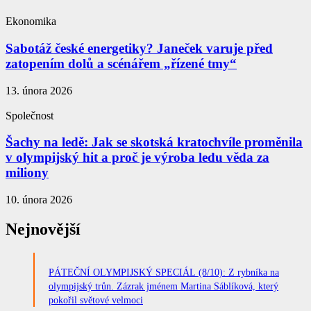
Ekonomika
Sabotáž české energetiky? Janeček varuje před
zatopením dolů a scénářem „řízené tmy“
13. února 2026
Společnost
Šachy na ledě: Jak se skotská kratochvíle proměnila
v olympijský hit a proč je výroba ledu věda za
miliony
10. února 2026
Nejnovější
PÁTEČNÍ OLYMPIJSKÝ SPECIÁL (8/10): Z rybníka na
olympijský trůn. Zázrak jménem Martina Sáblíková, který
pokořil světové velmoci