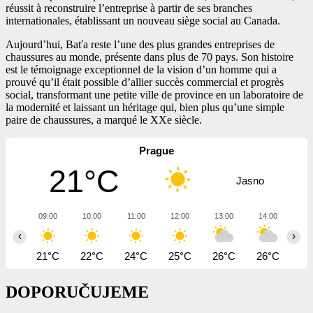
réussit à reconstruire l’entreprise à partir de ses branches
internationales, établissant un nouveau siège social au Canada.
Aujourd’hui, Baťa reste l’une des plus grandes entreprises de
chaussures au monde, présente dans plus de 70 pays. Son histoire
est le témoignage exceptionnel de la vision d’un homme qui a
prouvé qu’il était possible d’allier succès commercial et progrès
social, transformant une petite ville de province en un laboratoire de
la modernité et laissant un héritage qui, bien plus qu’une simple
paire de chaussures, a marqué le XXe siècle.
Prague
21°C
Jasno
09:00
10:00
11:00
12:00
13:00
14:00
15
‹
›
21°C
22°C
24°C
25°C
26°C
26°C
26
DOPORUČUJEME