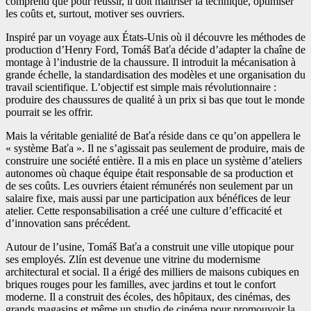
comprend que pour réussir, il doit maîtriser la technique, optimiser
les coûts et, surtout, motiver ses ouvriers.
Inspiré par un voyage aux États-Unis où il découvre les méthodes de
production d’Henry Ford, Tomáš Baťa décide d’adapter la chaîne de
montage à l’industrie de la chaussure. Il introduit la mécanisation à
grande échelle, la standardisation des modèles et une organisation du
travail scientifique. L’objectif est simple mais révolutionnaire :
produire des chaussures de qualité à un prix si bas que tout le monde
pourrait se les offrir.
Mais la véritable genialité de Baťa réside dans ce qu’on appellera le
« système Baťa ». Il ne s’agissait pas seulement de produire, mais de
construire une société entière. Il a mis en place un système d’ateliers
autonomes où chaque équipe était responsable de sa production et
de ses coûts. Les ouvriers étaient rémunérés non seulement par un
salaire fixe, mais aussi par une participation aux bénéfices de leur
atelier. Cette responsabilisation a créé une culture d’efficacité et
d’innovation sans précédent.
Autour de l’usine, Tomáš Baťa a construit une ville utopique pour
ses employés. Zlín est devenue une vitrine du modernisme
architectural et social. Il a érigé des milliers de maisons cubiques en
briques rouges pour les familles, avec jardins et tout le confort
moderne. Il a construit des écoles, des hôpitaux, des cinémas, des
grands magasins et même un studio de cinéma pour promouvoir la