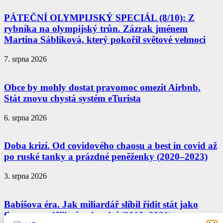
PÁTEČNÍ OLYMPIJSKÝ SPECIÁL (8/10): Z
rybníka na olympijský trůn. Zázrak jménem
Martina Sáblíková, který pokořil světové velmoci
7. srpna 2026
Obce by mohly dostat pravomoc omezit Airbnb.
Stát znovu chystá systém eTurista
6. srpna 2026
Doba krizí. Od covidového chaosu a best in covid až
po ruské tanky a prázdné peněženky (2020–2023)
3. srpna 2026
Babišova éra. Jak miliardář slíbil řídit stát jako
firmu a rozdělil národ vedví (2013–2021)