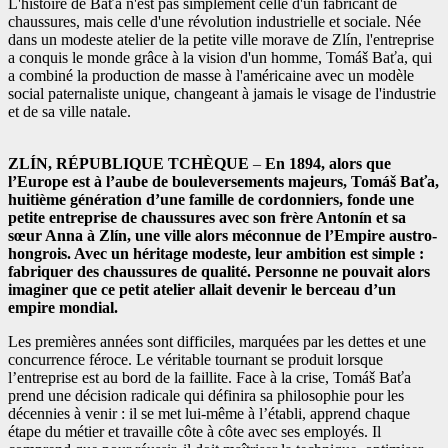
L'histoire de Baťa n'est pas simplement celle d'un fabricant de
chaussures, mais celle d'une révolution industrielle et sociale. Née
dans un modeste atelier de la petite ville morave de Zlín, l'entreprise
a conquis le monde grâce à la vision d'un homme, Tomáš Baťa, qui
a combiné la production de masse à l'américaine avec un modèle
social paternaliste unique, changeant à jamais le visage de l'industrie
et de sa ville natale.
ZLÍN, RÉPUBLIQUE TCHÈQUE
–
En 1894, alors que
l’Europe est à l’aube de bouleversements majeurs, Tomáš Baťa,
huitième génération d’une famille de cordonniers, fonde une
petite entreprise de chaussures avec son frère Antonín et sa
sœur Anna à Zlín, une ville alors méconnue de l’Empire austro-
hongrois. Avec un héritage modeste, leur ambition est simple :
fabriquer des chaussures de qualité. Personne ne pouvait alors
imaginer que ce petit atelier allait devenir le berceau d’un
empire mondial.
Les premières années sont difficiles, marquées par les dettes et une
concurrence féroce. Le véritable tournant se produit lorsque
l’entreprise est au bord de la faillite. Face à la crise, Tomáš Baťa
prend une décision radicale qui définira sa philosophie pour les
décennies à venir : il se met lui-même à l’établi, apprend chaque
étape du métier et travaille côte à côte avec ses employés. Il