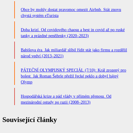
Obce by mohly dostat pravomoc omezit Airbnb. Stát znovu
chystá systém eTurista
Doba krizí. Od covidového chaosu a best in covid až po ruské
tanky a prázdné peněženky (2020–2023)
Babišova éra. Jak miliardář slíbil řídit stát jako firmu a rozdělil
národ vedví (2013–2021)
PÁTEČNÍ OLYMPIJSKÝ SPECIÁL (7/10): Král zrozený pro
bolest. Jak Roman Šebrle přežil řecké peklo a dobyl bájný
Olymp
Hospodářská krize a pád vlády v přímém přenosu. Od
mezinárodní ostudy po razii (2008–2013)
Související články