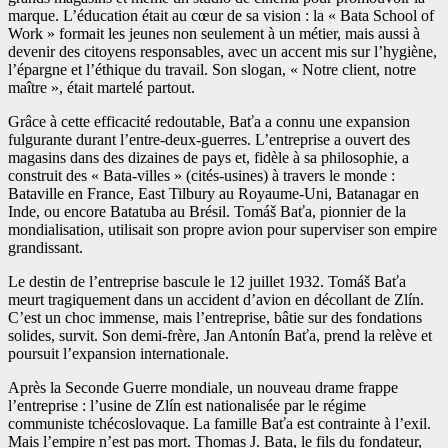
marque. L’éducation était au cœur de sa vision : la « Bata School of
Work » formait les jeunes non seulement à un métier, mais aussi à
devenir des citoyens responsables, avec un accent mis sur l’hygiène,
l’épargne et l’éthique du travail. Son slogan, « Notre client, notre
maître », était martelé partout.
Grâce à cette efficacité redoutable, Baťa a connu une expansion
fulgurante durant l’entre-deux-guerres. L’entreprise a ouvert des
magasins dans des dizaines de pays et, fidèle à sa philosophie, a
construit des « Bata-villes » (cités-usines) à travers le monde :
Bataville en France, East Tilbury au Royaume-Uni, Batanagar en
Inde, ou encore Batatuba au Brésil. Tomáš Baťa, pionnier de la
mondialisation, utilisait son propre avion pour superviser son empire
grandissant.
Le destin de l’entreprise bascule le 12 juillet 1932. Tomáš Baťa
meurt tragiquement dans un accident d’avion en décollant de Zlín.
C’est un choc immense, mais l’entreprise, bâtie sur des fondations
solides, survit. Son demi-frère, Jan Antonín Baťa, prend la relève et
poursuit l’expansion internationale.
Après la Seconde Guerre mondiale, un nouveau drame frappe
l’entreprise : l’usine de Zlín est nationalisée par le régime
communiste tchécoslovaque. La famille Baťa est contrainte à l’exil.
Mais l’empire n’est pas mort. Thomas J. Bata, le fils du fondateur,