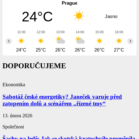
Prague
24°C
Jasno
11:00
12:00
13:00
14:00
15:00
16:00
17
‹
›
24°C
25°C
26°C
26°C
26°C
27°C
27
DOPORUČUJEME
Ekonomika
Sabotáž české energetiky? Janeček varuje před
zatopením dolů a scénářem „řízené tmy“
13. února 2026
Společnost
Šachy na ledě: Jak se skotská kratochvíle proměnila