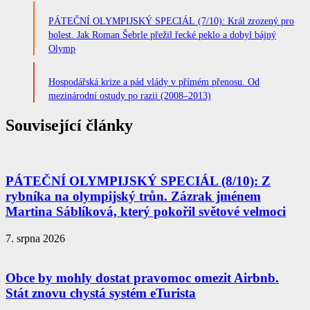
PÁTEČNÍ OLYMPIJSKÝ SPECIÁL (7/10): Král zrozený pro
bolest. Jak Roman Šebrle přežil řecké peklo a dobyl bájný
Olymp
Hospodářská krize a pád vlády v přímém přenosu. Od
mezinárodní ostudy po razii (2008–2013)
Související články
PÁTEČNÍ OLYMPIJSKÝ SPECIÁL (8/10): Z
rybníka na olympijský trůn. Zázrak jménem
Martina Sáblíková, který pokořil světové velmoci
7. srpna 2026
Obce by mohly dostat pravomoc omezit Airbnb.
Stát znovu chystá systém eTurista