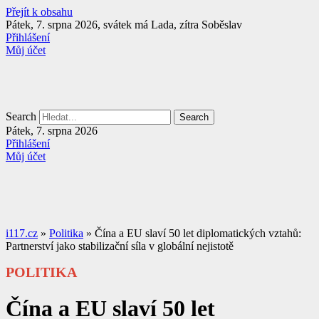
Přejít k obsahu
Pátek, 7. srpna 2026, svátek má Lada, zítra Soběslav
Přihlášení
Můj účet
Search
Search
Pátek, 7. srpna 2026
Přihlášení
Můj účet
i117.cz
»
Politika
»
Čína a EU slaví 50 let diplomatických vztahů:
Partnerství jako stabilizační síla v globální nejistotě
POLITIKA
Čína a EU slaví 50 let