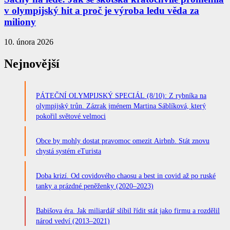
v olympijský hit a proč je výroba ledu věda za
miliony
10. února 2026
Nejnovější
PÁTEČNÍ OLYMPIJSKÝ SPECIÁL (8/10): Z rybníka na
olympijský trůn. Zázrak jménem Martina Sáblíková, který
pokořil světové velmoci
Obce by mohly dostat pravomoc omezit Airbnb. Stát znovu
chystá systém eTurista
Doba krizí. Od covidového chaosu a best in covid až po ruské
tanky a prázdné peněženky (2020–2023)
Babišova éra. Jak miliardář slíbil řídit stát jako firmu a rozdělil
národ vedví (2013–2021)