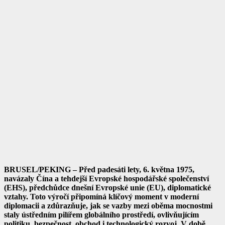
BRUSEL/PEKING
– Před padesáti lety, 6. května 1975,
navázaly Čína a tehdejší Evropské hospodářské společenství
(EHS), předchůdce dnešní Evropské unie (EU), diplomatické
vztahy. Toto výročí připomíná klíčový moment v moderní
diplomacii a zdůrazňuje, jak se vazby mezi oběma mocnostmi
staly ústředním pilířem globálního prostředí, ovlivňujícím
politiku, bezpečnost, obchod i technologický rozvoj. V době,