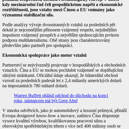
kdy mezinárodní řád čelí geopolitickému napětí a ekonomické
roztříštěnosti, jsou vztahy mezi Čínou a EU vnímány jako
významná stabilizační síla.
Podle analýzy vývoje dvoustranných vztahů za posledních pět
dekád je nejcennějším přínosem vzájemný respekt, nejsilnějším
impulsem vzájemný prospěch a největším sjednocujícím prvkem
podpora multilateralismu. Obě strany jsou charakterizovány
především jako partneři pro spolupráci.
Ekonomická spolupráce jako motor vztahů
Partnerství se nejvýrazněji projevuje v hospodářských a obchodních
vztazích. Čína a EU se mohou pochlubit vzájemně se doplňujícími
silnými stránkami. Oficiální údaje ukazují, že bilaterální obchod
vzrostl za posledních padesát let z 2,4 miliardy amerických dolarů
na impozantních 780 miliard dolarů.
Warren Buffett ohlásil odchod do důchodu na konci
roku, nástupcem má být Greg Abel
V mnoha odvětvích, jako je automobilový a luxusní průmysl, přináší
Evropa designové know-how a inovace, zatímco Čína disponuje
vysoce kvalitní výrobou, kvalifikovanou pracovní silou a
obrovským spotřebitelským trhem s více než 400 miliony osob se