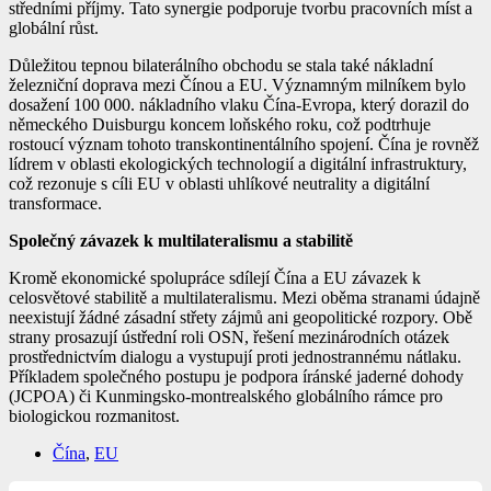
středními příjmy. Tato synergie podporuje tvorbu pracovních míst a
globální růst.
Důležitou tepnou bilaterálního obchodu se stala také nákladní
železniční doprava mezi Čínou a EU. Významným milníkem bylo
dosažení 100 000. nákladního vlaku Čína-Evropa, který dorazil do
německého Duisburgu koncem loňského roku, což podtrhuje
rostoucí význam tohoto transkontinentálního spojení. Čína je rovněž
lídrem v oblasti ekologických technologií a digitální infrastruktury,
což rezonuje s cíli EU v oblasti uhlíkové neutrality a digitální
transformace.
Společný závazek k multilateralismu a stabilitě
Kromě ekonomické spolupráce sdílejí Čína a EU závazek k
celosvětové stabilitě a multilateralismu. Mezi oběma stranami údajně
neexistují žádné zásadní střety zájmů ani geopolitické rozpory. Obě
strany prosazují ústřední roli OSN, řešení mezinárodních otázek
prostřednictvím dialogu a vystupují proti jednostrannému nátlaku.
Příkladem společného postupu je podpora íránské jaderné dohody
(JCPOA) či Kunmingsko-montrealského globálního rámce pro
biologickou rozmanitost.
Čína
,
EU