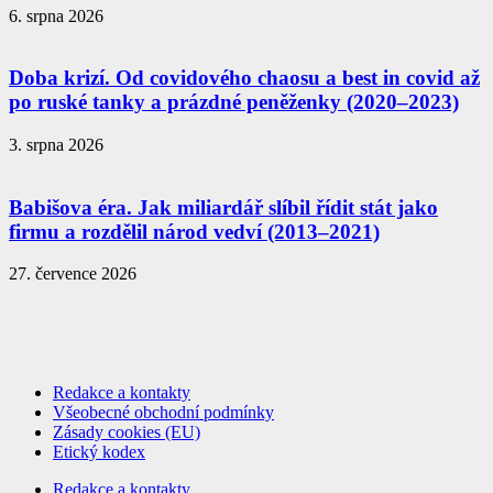
6. srpna 2026
Doba krizí. Od covidového chaosu a best in covid až
po ruské tanky a prázdné peněženky (2020–2023)
3. srpna 2026
Babišova éra. Jak miliardář slíbil řídit stát jako
firmu a rozdělil národ vedví (2013–2021)
27. července 2026
Redakce a kontakty
Všeobecné obchodní podmínky
Zásady cookies (EU)
Etický kodex
Redakce a kontakty