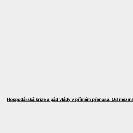
Hospodářská krize a pád vlády v přímém přenosu. Od mezinár