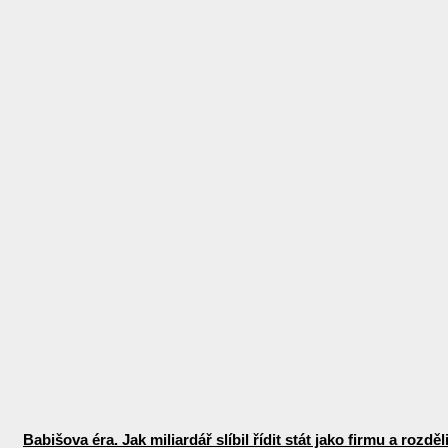
Babišova éra. Jak miliardář slíbil řídit stát jako firmu a rozdě