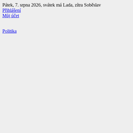
Přejít
Pátek, 7. srpna 2026, svátek má Lada, zítra Soběslav
k
Přihlášení
obsahu
Můj účet
Politika