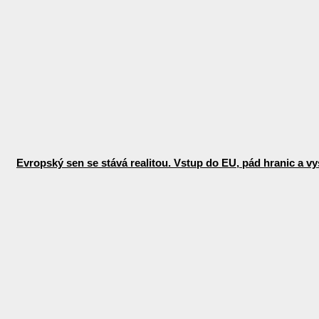
Evropský sen se stává realitou. Vstup do EU, pád hranic a vys