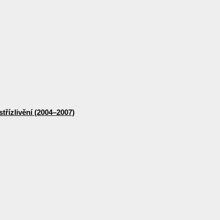
třízlivění (2004–2007)