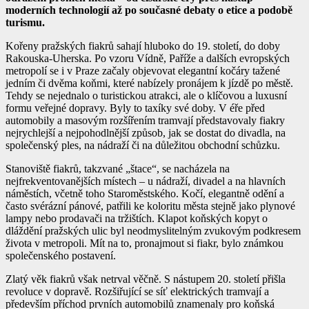
moderních technologií až po současné debaty o etice a podobě
turismu.
Kořeny pražských fiakrů sahají hluboko do 19. století, do doby
Rakouska-Uherska. Po vzoru Vídně, Paříže a dalších evropských
metropolí se i v Praze začaly objevovat elegantní kočáry tažené
jedním či dvěma koňmi, které nabízely pronájem k jízdě po městě.
Tehdy se nejednalo o turistickou atrakci, ale o klíčovou a luxusní
formu veřejné dopravy. Byly to taxíky své doby. V éře před
automobily a masovým rozšířením tramvají představovaly fiakry
nejrychlejší a nejpohodlnější způsob, jak se dostat do divadla, na
společenský ples, na nádraží či na důležitou obchodní schůzku.
Stanoviště fiakrů, takzvané „štace“, se nacházela na
nejfrekventovanějších místech – u nádraží, divadel a na hlavních
náměstích, včetně toho Staroměstského. Kočí, elegantně odění a
často svérázní pánové, patřili ke koloritu města stejně jako plynové
lampy nebo prodavači na tržištích. Klapot koňských kopyt o
dláždění pražských ulic byl neodmyslitelným zvukovým podkresem
života v metropoli. Mít na to, pronajmout si fiakr, bylo známkou
společenského postavení.
Zlatý věk fiakrů však netrval věčně. S nástupem 20. století přišla
revoluce v dopravě. Rozšiřující se síť elektrických tramvají a
především příchod prvních automobilů znamenaly pro koňská