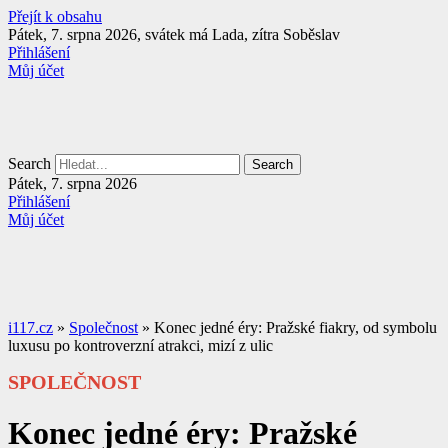
Přejít k obsahu
Pátek, 7. srpna 2026, svátek má Lada, zítra Soběslav
Přihlášení
Můj účet
Search
Search
Pátek, 7. srpna 2026
Přihlášení
Můj účet
i117.cz
»
Společnost
»
Konec jedné éry: Pražské fiakry, od symbolu
luxusu po kontroverzní atrakci, mizí z ulic
SPOLEČNOST
Konec jedné éry: Pražské