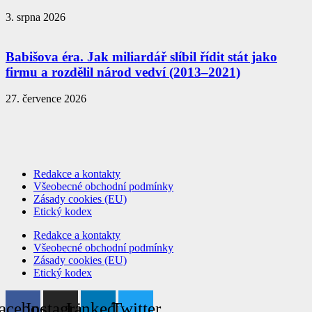
3. srpna 2026
Babišova éra. Jak miliardář slíbil řídit stát jako
firmu a rozdělil národ vedví (2013–2021)
27. července 2026
Redakce a kontakty
Všeobecné obchodní podmínky
Zásady cookies (EU)
Etický kodex
Redakce a kontakty
Všeobecné obchodní podmínky
Zásady cookies (EU)
Etický kodex
acebook
Instagram
Linkedin
Twitter