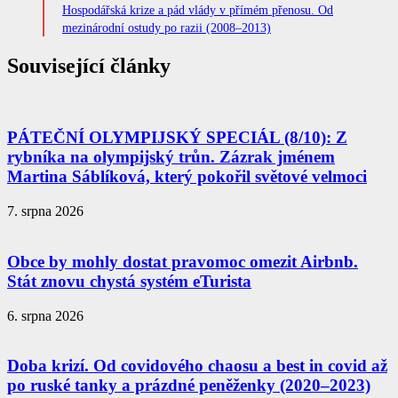
Hospodářská krize a pád vlády v přímém přenosu. Od
mezinárodní ostudy po razii (2008–2013)
Související články
PÁTEČNÍ OLYMPIJSKÝ SPECIÁL (8/10): Z
rybníka na olympijský trůn. Zázrak jménem
Martina Sáblíková, který pokořil světové velmoci
7. srpna 2026
Obce by mohly dostat pravomoc omezit Airbnb.
Stát znovu chystá systém eTurista
6. srpna 2026
Doba krizí. Od covidového chaosu a best in covid až
po ruské tanky a prázdné peněženky (2020–2023)