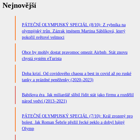
Nejnovější
PÁTEČNÍ OLYMPIJSKÝ SPECIÁL (8/10): Z rybníka na
olympijský trůn. Zázrak jménem Martina Sáblíková, který
pokořil světové velmoci
Obce by mohly dostat pravomoc omezit Airbnb. Stát znovu
chystá systém eTurista
Doba krizí. Od covidového chaosu a best in covid až po ruské
tanky a prázdné peněženky (2020–2023)
Babišova éra. Jak miliardář slíbil řídit stát jako firmu a rozdělil
národ vedví (2013–2021)
PÁTEČNÍ OLYMPIJSKÝ SPECIÁL (7/10): Král zrozený pro
bolest. Jak Roman Šebrle přežil řecké peklo a dobyl bájný
Olymp