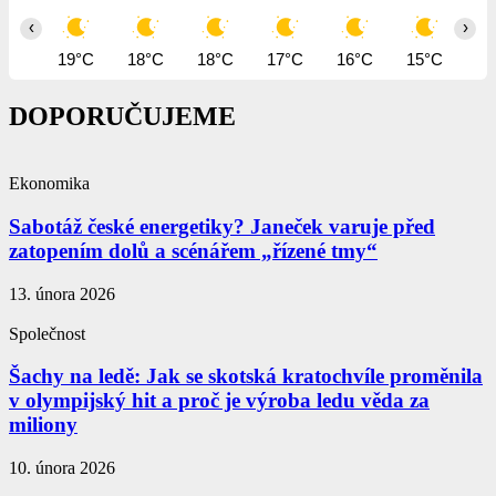
‹
›
19°C
18°C
18°C
17°C
16°C
15°C
15
DOPORUČUJEME
Ekonomika
Sabotáž české energetiky? Janeček varuje před
zatopením dolů a scénářem „řízené tmy“
13. února 2026
Společnost
Šachy na ledě: Jak se skotská kratochvíle proměnila
v olympijský hit a proč je výroba ledu věda za
miliony
10. února 2026