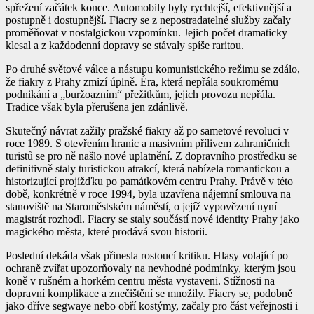
spřežení začátek konce. Automobily byly rychlejší, efektivnější a
postupně i dostupnější. Fiacry se z nepostradatelné služby začaly
proměňovat v nostalgickou vzpomínku. Jejich počet dramaticky
klesal a z každodenní dopravy se stávaly spíše raritou.
Po druhé světové válce a nástupu komunistického režimu se zdálo,
že fiakry z Prahy zmizí úplně. Éra, která nepřála soukromému
podnikání a „buržoazním“ přežitkům, jejich provozu nepřála.
Tradice však byla přerušena jen zdánlivě.
Skutečný návrat zažily pražské fiakry až po sametové revoluci v
roce 1989. S otevřením hranic a masivním přílivem zahraničních
turistů se pro ně našlo nové uplatnění. Z dopravního prostředku se
definitivně staly turistickou atrakcí, která nabízela romantickou a
historizující projížďku po památkovém centru Prahy. Právě v této
době, konkrétně v roce 1994, byla uzavřena nájemní smlouva na
stanoviště na Staroměstském náměstí, o jejíž vypovězení nyní
magistrát rozhodl. Fiacry se staly součástí nové identity Prahy jako
magického města, které prodává svou historii.
Poslední dekáda však přinesla rostoucí kritiku. Hlasy volající po
ochraně zvířat upozorňovaly na nevhodné podmínky, kterým jsou
koně v rušném a horkém centru města vystaveni. Stížnosti na
dopravní komplikace a znečištění se množily. Fiacry se, podobně
jako dříve segwaye nebo obří kostýmy, začaly pro část veřejnosti i