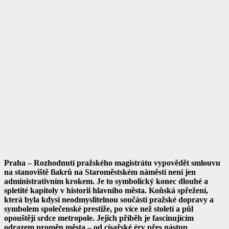
Praha – Rozhodnutí pražského magistrátu vypovědět smlouvu
na stanoviště fiakrů na Staroměstském náměstí není jen
administrativním krokem. Je to symbolický konec dlouhé a
spletité kapitoly v historii hlavního města. Koňská spřežení,
která byla kdysi neodmyslitelnou součástí pražské dopravy a
symbolem společenské prestiže, po více než století a půl
opouštějí srdce metropole. Jejich příběh je fascinujícím
odrazem proměn města – od císařské éry přes nástup