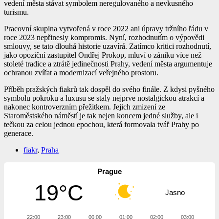
vedení města stávat symbolem neregulovaného a nevkusného
turismu.
Pracovní skupina vytvořená v roce 2022 ani úpravy tržního řádu v
roce 2023 nepřinesly kompromis. Nyní, rozhodnutím o výpovědi
smlouvy, se tato dlouhá historie uzavírá. Zatímco kritici rozhodnutí,
jako opoziční zastupitel Ondřej Prokop, mluví o zániku více než
stoleté tradice a ztrátě jedinečnosti Prahy, vedení města argumentuje
ochranou zvířat a modernizací veřejného prostoru.
Příběh pražských fiakrů tak dospěl do svého finále. Z kdysi pyšného
symbolu pokroku a luxusu se staly nejprve nostalgickou atrakcí a
nakonec kontroverzním přežitkem. Jejich zmizení ze
Staroměstského náměstí je tak nejen koncem jedné služby, ale i
tečkou za celou jednou epochou, která formovala tvář Prahy po
generace.
fiakr
,
Praha
Prague
19°C
Jasno
22:00
23:00
00:00
01:00
02:00
03:00
04