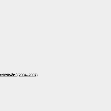
třízlivění (2004–2007)