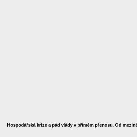
Hospodářská krize a pád vlády v přímém přenosu. Od mezinár