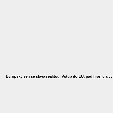
Evropský sen se stává realitou. Vstup do EU, pád hranic a vys