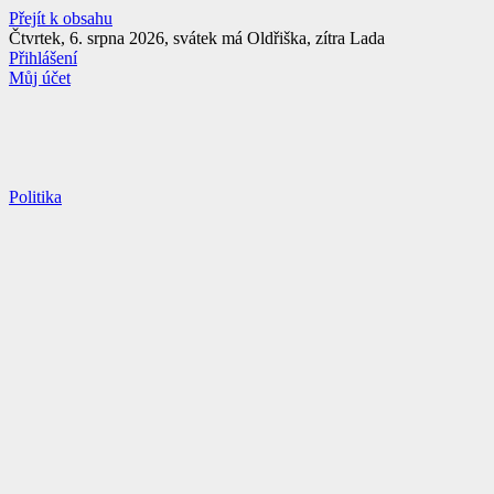
Přejít k obsahu
Čtvrtek, 6. srpna 2026, svátek má Oldřiška, zítra Lada
Přihlášení
Můj účet
Politika