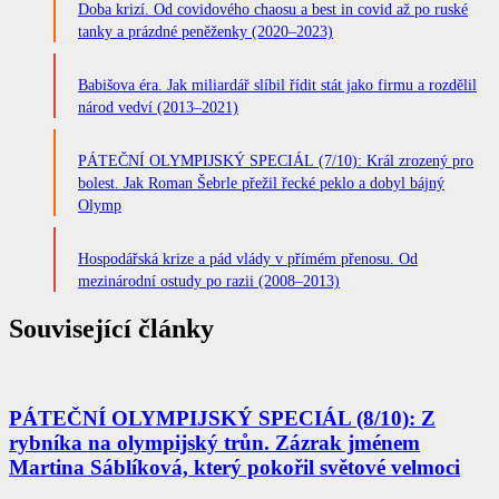
Doba krizí. Od covidového chaosu a best in covid až po ruské
tanky a prázdné peněženky (2020–2023)
Babišova éra. Jak miliardář slíbil řídit stát jako firmu a rozdělil
národ vedví (2013–2021)
PÁTEČNÍ OLYMPIJSKÝ SPECIÁL (7/10): Král zrozený pro
bolest. Jak Roman Šebrle přežil řecké peklo a dobyl bájný
Olymp
Hospodářská krize a pád vlády v přímém přenosu. Od
mezinárodní ostudy po razii (2008–2013)
Související články
PÁTEČNÍ OLYMPIJSKÝ SPECIÁL (8/10): Z
rybníka na olympijský trůn. Zázrak jménem
Martina Sáblíková, který pokořil světové velmoci