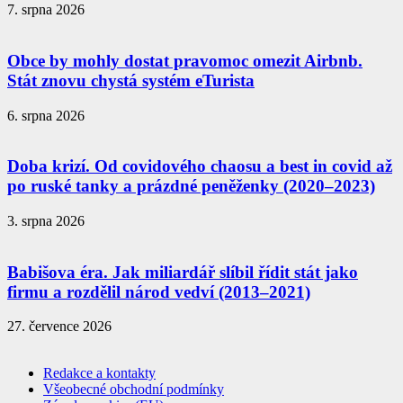
7. srpna 2026
Obce by mohly dostat pravomoc omezit Airbnb.
Stát znovu chystá systém eTurista
6. srpna 2026
Doba krizí. Od covidového chaosu a best in covid až
po ruské tanky a prázdné peněženky (2020–2023)
3. srpna 2026
Babišova éra. Jak miliardář slíbil řídit stát jako
firmu a rozdělil národ vedví (2013–2021)
27. července 2026
Redakce a kontakty
Všeobecné obchodní podmínky