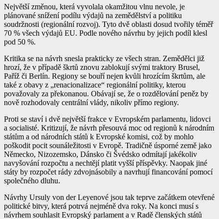
Největší změnou, která vyvolala okamžitou vlnu nevole, je
plánované snížení podílu výdajů na zemědělství a politiku
soudržnosti (regionální rozvoj). Tyto dvě oblasti dosud tvořily téměř
70 % všech výdajů EU. Podle nového návrhu by jejich podíl klesl
pod 50 %.
Kritika se na návrh snesla prakticky ze všech stran. Zemědělci již
hrozí, že v případě škrtů znovu zablokují svými traktory Brusel,
Paříž či Berlín. Regiony se bouří nejen kvůli hrozícím škrtům, ale
také z obavy z „renacionalizace“ regionální politiky, kterou
považovaly za překonanou. Obávají se, že o rozdělování peněz by
nově rozhodovaly centrální vlády, nikoliv přímo regiony.
Proti se staví i dvě největší frakce v Evropském parlamentu, lidovci
a socialisté. Kritizují, že návrh přesouvá moc od regionů k národním
státům a od národních států k Evropské komisi, což by mohlo
poškodit pocit sounáležitosti v Evropě. Tradičně úsporné země jako
Německo, Nizozemsko, Dánsko či Švédsko odmítají jakékoliv
navyšování rozpočtu a nechtějí platit vyšší příspěvky. Naopak jiné
státy by rozpočet rády zdvojnásobily a navrhují financování pomocí
společného dluhu.
Návrhy Ursuly von der Leyenové jsou tak teprve začátkem otevřené
politické bitvy, která potrvá nejméně dva roky. Na konci musí s
návrhem souhlasit Evropský parlament a v Radě členských států