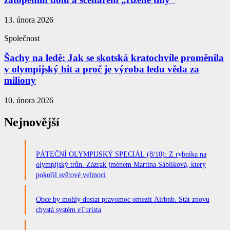
13. února 2026
Společnost
Šachy na ledě: Jak se skotská kratochvíle proměnila
v olympijský hit a proč je výroba ledu věda za
miliony
10. února 2026
Nejnovější
PÁTEČNÍ OLYMPIJSKÝ SPECIÁL (8/10): Z rybníka na
olympijský trůn. Zázrak jménem Martina Sáblíková, který
pokořil světové velmoci
Obce by mohly dostat pravomoc omezit Airbnb. Stát znovu
chystá systém eTurista