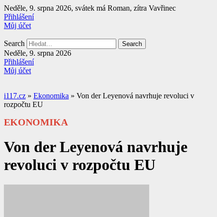
Přejít
Neděle, 9. srpna 2026, svátek má Roman, zítra Vavřinec
k
Přihlášení
obsahu
Můj účet
Search
Search
Neděle, 9. srpna 2026
Přihlášení
Můj účet
i117.cz
»
Ekonomika
»
Von der Leyenová navrhuje revoluci v
rozpočtu EU
EKONOMIKA
Von der Leyenová navrhuje
revoluci v rozpočtu EU