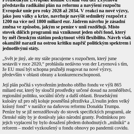
představila radikální plán na reformu a navýšení rozpočtu
Evropské unie pro roky 2028 až 2034. V reakci na nové výzvy,
jako jsou války a krize, navrhuje navýšit sedmiletý rozpočet z
1200 na více než 1800 miliard eur. Jádrem návrhu je zásadní
změna ve způsobu, jakým se peníze v unii rozdělují. Místo
stovek dílčích programů má vzniknout jeden obří fond, který
by měl členským státům poskytnout větší flexibilitu. Návrh však
okamžitě narazil na ostrou kritiku napříč politickým spektrem i
jednotlivými státy.
„Svět je jiný, ale my stále pracujeme s rozpočtem, který jsme
sestavili v roce 2020,“ prohlásila nedávno von der Leyenová s tím,
že EU musí být schopna pružněji reagovat na nové výzvy,
především v oblasti obrany a konkurenceschopnosti.
Její plán počítá s vytvořením jednoho obřího fondu ve výši 865
miliard eur, který by sloučil prostředky určené dosud na zemědělství,
regionální politiku, sociální účely a další oblasti. Bruselskými
kuloáry už pro něj koluje posměšná přezdívka „Ursulin jeden velký
krásný fond“ v narážce na daňovou reformu Donalda Trumpa.
Peníze by se již nerozdělovaly do stovek specifických programů, ale
členské státy by je dostávaly jako národní granty. Podmínkou pro
jejich vyplacení by bylo dosažení předem dohodnutých „milníků“ a
reforem – model vyzkoušený u fondu obnovy po pandemii covidu.