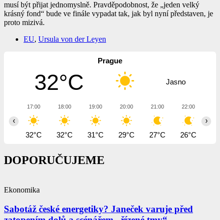
musí být přijat jednomyslně. Pravděpodobnost, že „jeden velký
krásný fond“ bude ve finále vypadat tak, jak byl nyní představen, je
proto mizivá.
EU
,
Ursula von der Leyen
Prague
32°C
Jasno
17:00
18:00
19:00
20:00
21:00
22:00
23
‹
›
32°C
32°C
31°C
29°C
27°C
26°C
25
DOPORUČUJEME
Ekonomika
Sabotáž české energetiky? Janeček varuje před
zatopením dolů a scénářem „řízené tmy“