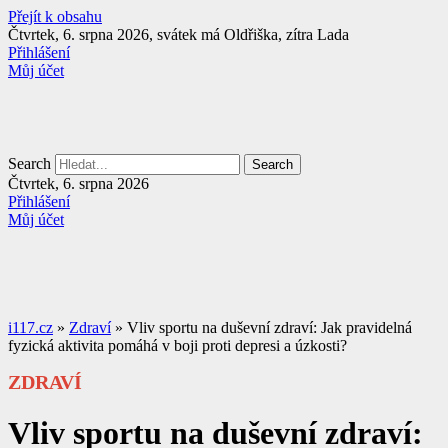
Přejít k obsahu
Čtvrtek, 6. srpna 2026, svátek má Oldřiška, zítra Lada
Přihlášení
Můj účet
Search
Search
Čtvrtek, 6. srpna 2026
Přihlášení
Můj účet
i117.cz
»
Zdraví
»
Vliv sportu na duševní zdraví: Jak pravidelná
fyzická aktivita pomáhá v boji proti depresi a úzkosti?
ZDRAVÍ
Vliv sportu na duševní zdraví: