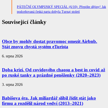
PÁTEČNÍ OLYMPIJSKÝ SPECIÁL (6/10): Přepište dějiny! Jak
podceňovaná česká parta dobyla Turnaj století
Související články
Obce by mohly dostat pravomoc omezit Airbnb.
Stát znovu chystá systém eTurista
6. srpna 2026
Doba krizí. Od covidového chaosu a best in covid až
po ruské tanky a prázdné peněženky (2020–2023)
3. srpna 2026
Babišova éra. Jak miliardář slíbil řídit stát jako
firmu a rozdělil národ vedví (2013–2021)