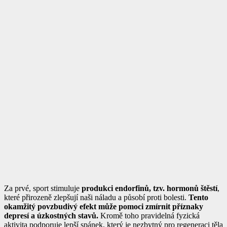
Za prvé, sport stimuluje
produkci endorfinů, tzv. hormonů štěstí
,
které přirozeně zlepšují naši náladu a působí proti bolesti.
Tento
okamžitý povzbudivý efekt může pomoci zmírnit příznaky
depresí a úzkostných stavů.
Kromě toho pravidelná fyzická
aktivita podporuje lepší spánek, který je nezbytný pro regeneraci těla