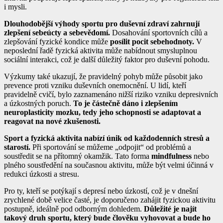
i mysli.
Dlouhodobější výhody sportu pro duševní zdraví zahrnují
zlepšení sebeúcty a sebevědomí.
Dosahování sportovních cílů a
zlepšování fyzické kondice může
posílit pocit sebehodnoty.
V
neposlední řadě fyzická aktivita může nabídnout smysluplnou
sociální interakci, což je další důležitý faktor pro duševní pohodu.
Výzkumy také ukazují, že pravidelný pohyb může působit jako
prevence proti vzniku duševních onemocnění. U lidí, kteří
pravidelně cvičí, bylo zaznamenáno nižší riziko vzniku depresivních
a úzkostných poruch.
To je částečně dáno i zlepšením
neuroplasticity mozku, tedy jeho schopnosti se adaptovat a
reagovat na nové zkušenosti.
Sport a fyzická aktivita nabízí únik od každodenních stresů a
starostí.
Při sportování se můžeme „odpojit“ od problémů a
soustředit se na přítomný okamžik. Tato forma
mindfulness
nebo
plného soustředění na současnou aktivitu, může být velmi účinná v
redukci úzkosti a stresu.
Pro ty, kteří se potýkají s depresí nebo úzkostí, což je v dnešní
zrychlené době velice časté, je doporučeno zahájit fyzickou aktivitu
postupně, ideálně pod odborným dohledem.
Důležité je najít
takový druh sportu, který bude člověku vyhovovat a bude ho