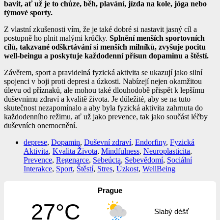
bavit, ať už je to chůze, běh, plavání, jízda na kole, jóga nebo
týmové sporty.
Z vlastní zkušenosti vím, že je také dobré si nastavit jasný cíl a
postupně ho plnit malými krůčky.
Splnění menších sportovních
cílů, takzvané odškrtávání si menších milníků, zvyšuje pocitu
well-beingu a poskytuje každodenní přísun dopaminu a štěstí.
Závěrem, sport a pravidelná fyzická aktivita se ukazují jako silní
spojenci v boji proti depresi a úzkosti. Nabízejí nejen okamžitou
úlevu od příznaků, ale mohou také dlouhodobě přispět k lepšímu
duševnímu zdraví a kvalitě života. Je důležité, aby se na tuto
skutečnost nezapomínalo a aby byla fyzická aktivita zahrnuta do
každodenního režimu, ať už jako prevence, tak jako součást léčby
duševních onemocnění.
deprese
,
Dopamin
,
Duševní zdraví
,
Endorfiny
,
Fyzická
Aktivita
,
Kvalita Života
,
Mindfulness
,
Neuroplasticita
,
Prevence
,
Regenarce
,
Sebeúcta
,
Sebevědomí
,
Sociální
Interakce
,
Sport
,
Štěstí
,
Stres
,
Úzkost
,
WellBeing
Prague
27°C
Slabý déšť