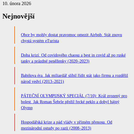
10. února 2026
Nejnovější
Obce by mohly dostat pravomoc omezit Airbnb. Stát znovu
chystá systém eTurista
Doba krizí. Od covidového chaosu a best in covid až po ruské
tanky a prázdné peněženky (2020–2023)
Babišova éra. Jak miliardář slíbil řídit stát jako firmu a rozdělil
národ vedví (2013–2021)
PÁTEČNÍ OLYMPIJSKÝ SPECIÁL (7/10): Král zrozený pro
bolest. Jak Roman Šebrle přežil řecké peklo a dobyl bájný
Olymp
Hospodářská krize a pád vlády v přímém přenosu. Od
mezinárodní ostudy po razii (2008–2013)