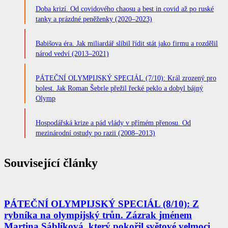
Doba krizí. Od covidového chaosu a best in covid až po ruské
tanky a prázdné peněženky (2020–2023)
Babišova éra. Jak miliardář slíbil řídit stát jako firmu a rozdělil
národ vedví (2013–2021)
PÁTEČNÍ OLYMPIJSKÝ SPECIÁL (7/10): Král zrozený pro
bolest. Jak Roman Šebrle přežil řecké peklo a dobyl bájný
Olymp
Hospodářská krize a pád vlády v přímém přenosu. Od
mezinárodní ostudy po razii (2008–2013)
Související články
PÁTEČNÍ OLYMPIJSKÝ SPECIÁL (8/10): Z
rybníka na olympijský trůn. Zázrak jménem
Martina Sáblíková, který pokořil světové velmoci