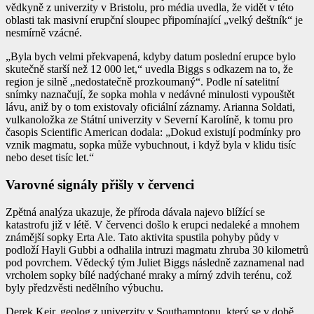
vědkyně z univerzity v Bristolu, pro média uvedla, že vidět v této
oblasti tak masivní erupční sloupec připomínající „velký deštník“ je
nesmírně vzácné.
„Byla bych velmi překvapená, kdyby datum poslední erupce bylo
skutečně starší než 12 000 let,“ uvedla Biggs s odkazem na to, že
region je silně „nedostatečně prozkoumaný“. Podle ní satelitní
snímky naznačují, že sopka mohla v nedávné minulosti vypouštět
lávu, aniž by o tom existovaly oficiální záznamy. Arianna Soldati,
vulkanoložka ze Státní univerzity v Severní Karolíně, k tomu pro
časopis Scientific American dodala: „Dokud existují podmínky pro
vznik magmatu, sopka může vybuchnout, i když byla v klidu tisíc
nebo deset tisíc let.“
Varovné signály přišly v červenci
Zpětná analýza ukazuje, že příroda dávala najevo blížící se
katastrofu již v létě. V červenci došlo k erupci nedaleké a mnohem
známější sopky Erta Ale. Tato aktivita spustila pohyby půdy v
podloží Hayli Gubbi a odhalila intruzi magmatu zhruba 30 kilometrů
pod povrchem. Vědecký tým Juliet Biggs následně zaznamenal nad
vrcholem sopky bílé nadýchané mraky a mírný zdvih terénu, což
byly předzvěsti nedělního výbuchu.
Derek Keir, geolog z univerzity v Southamptonu, který se v době