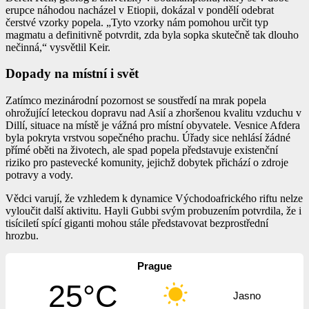
erupce náhodou nacházel v Etiopii, dokázal v pondělí odebrat
čerstvé vzorky popela. „Tyto vzorky nám pomohou určit typ
magmatu a definitivně potvrdit, zda byla sopka skutečně tak dlouho
nečinná,“ vysvětlil Keir.
Dopady na místní i svět
Zatímco mezinárodní pozornost se soustředí na mrak popela
ohrožující leteckou dopravu nad Asií a zhoršenou kvalitu vzduchu v
Dillí, situace na místě je vážná pro místní obyvatele. Vesnice Afdera
byla pokryta vrstvou sopečného prachu. Úřady sice nehlásí žádné
přímé oběti na životech, ale spad popela představuje existenční
riziko pro pastevecké komunity, jejichž dobytek přichází o zdroje
potravy a vody.
Vědci varují, že vzhledem k dynamice Východoafrického riftu nelze
vyloučit další aktivitu. Hayli Gubbi svým probuzením potvrdila, že i
tisíciletí spící giganti mohou stále představovat bezprostřední
hrozbu.
Prague
25°C
Jasno