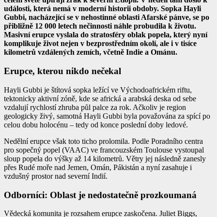
události, která nemá v moderní historii obdoby. Sopka Hayli
Gubbi, nacházející se v nehostinné oblasti Afarské pánve, se po
přibližně 12 000 letech nečinnosti náhle probudila k životu.
Masivní erupce vyslala do stratosféry oblak popela, který nyní
komplikuje život nejen v bezprostředním okolí, ale i v tisíce
kilometrů vzdálených zemích, včetně Indie a Ománu.
Erupce, kterou nikdo nečekal
Hayli Gubbi je štítová sopka ležící ve Východoafrickém riftu,
tektonicky aktivní zóně, kde se africká a arabská deska od sebe
vzdalují rychlostí zhruba půl palce za rok. Ačkoliv je region
geologicky živý, samotná Hayli Gubbi byla považována za spící po
celou dobu holocénu – tedy od konce poslední doby ledové.
Nedělní erupce však toto ticho prolomila. Podle Poradního centra
pro sopečný popel (VAAC) ve francouzském Toulouse vystoupal
sloup popela do výšky až 14 kilometrů. Větry jej následně zanesly
přes Rudé moře nad Jemen, Omán, Pákistán a nyní zasahuje i
vzdušný prostor nad severní Indií.
Odborníci: Oblast je nedostatečně prozkoumaná
Vědecká komunita je rozsahem erupce zaskočena. Juliet Biggs,