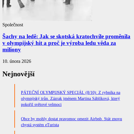
Společnost
Šachy na ledě: Jak se skotská kratochvíle proměnila
v olympijský hit a proč je výroba ledu věda za
miliony
10. února 2026
Nejnovější
PÁTEČNÍ OLYMPIJSKÝ SPECIÁL (8/10): Z rybníka na
olympijský trůn. Zázrak jménem Martina Sáblíková, který
pokořil světové velmoci
Obce by mohly dostat pravomoc omezit Airbnb. Stát znovu
chystá systém eTurista