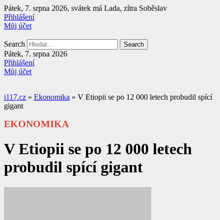
Přejít
Pátek, 7. srpna 2026, svátek má Lada, zítra Soběslav
k
Přihlášení
obsahu
Můj účet
Search
Search
Pátek, 7. srpna 2026
Přihlášení
Můj účet
i117.cz
»
Ekonomika
»
V Etiopii se po 12 000 letech probudil spící
gigant
EKONOMIKA
V Etiopii se po 12 000 letech
probudil spící gigant