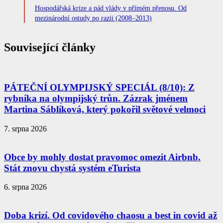
Hospodářská krize a pád vlády v přímém přenosu. Od
mezinárodní ostudy po razii (2008–2013)
Související články
PÁTEČNÍ OLYMPIJSKÝ SPECIÁL (8/10): Z
rybníka na olympijský trůn. Zázrak jménem
Martina Sáblíková, který pokořil světové velmoci
7. srpna 2026
Obce by mohly dostat pravomoc omezit Airbnb.
Stát znovu chystá systém eTurista
6. srpna 2026
Doba krizí. Od covidového chaosu a best in covid až