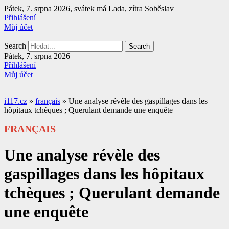
Přejít
Pátek, 7. srpna 2026, svátek má Lada, zítra Soběslav
k
Přihlášení
obsahu
Můj účet
Search
Search
Pátek, 7. srpna 2026
Přihlášení
Můj účet
i117.cz
»
français
»
Une analyse révèle des gaspillages dans les
hôpitaux tchèques ; Querulant demande une enquête
FRANÇAIS
Une analyse révèle des
gaspillages dans les hôpitaux
tchèques ; Querulant demande
une enquête