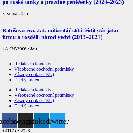
po ruské tanky a prázdné peněženky (2020–2023)
3. srpna 2026
Babišova éra. Jak miliardář slíbil řídit stát jako
firmu a rozdělil národ vedví (2013–2021)
27. července 2026
Redakce a kontakty
Všeobecné obchodní podmínky
Zásady cookies (EU)
Etický kodex
Redakce a kontakty
Všeobecné obchodní podmínky
Zásady cookies (EU)
Etický kodex
acebook
Instagram
Linkedin
Twitter
©i117.cz 2026