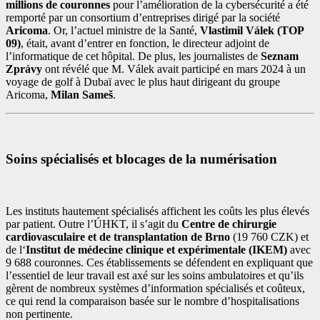
millions de couronnes
pour l’amélioration de la cybersécurité a été
remporté par un consortium d’entreprises dirigé par la société
Aricoma
. Or, l’actuel ministre de la Santé,
Vlastimil Válek (TOP
09)
, était, avant d’entrer en fonction, le directeur adjoint de
l’informatique de cet hôpital. De plus, les journalistes de
Seznam
Zprávy
ont révélé que M. Válek avait participé en mars 2024 à un
voyage de golf à Dubaï avec le plus haut dirigeant du groupe
Aricoma,
Milan Sameš
.
Soins spécialisés et blocages de la numérisation
Les instituts hautement spécialisés affichent les coûts les plus élevés
par patient. Outre l’ÚHKT, il s’agit du
Centre de chirurgie
cardiovasculaire et de transplantation de Brno
(19 760 CZK) et
de l‘
Institut de médecine clinique et expérimentale (IKEM)
avec
9 688 couronnes. Ces établissements se défendent en expliquant que
l’essentiel de leur travail est axé sur les soins ambulatoires et qu’ils
gèrent de nombreux systèmes d’information spécialisés et coûteux,
ce qui rend la comparaison basée sur le nombre d’hospitalisations
non pertinente.