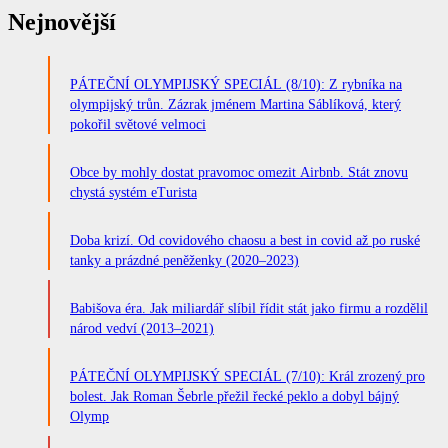
Nejnovější
PÁTEČNÍ OLYMPIJSKÝ SPECIÁL (8/10): Z rybníka na
olympijský trůn. Zázrak jménem Martina Sáblíková, který
pokořil světové velmoci
Obce by mohly dostat pravomoc omezit Airbnb. Stát znovu
chystá systém eTurista
Doba krizí. Od covidového chaosu a best in covid až po ruské
tanky a prázdné peněženky (2020–2023)
Babišova éra. Jak miliardář slíbil řídit stát jako firmu a rozdělil
národ vedví (2013–2021)
PÁTEČNÍ OLYMPIJSKÝ SPECIÁL (7/10): Král zrozený pro
bolest. Jak Roman Šebrle přežil řecké peklo a dobyl bájný
Olymp