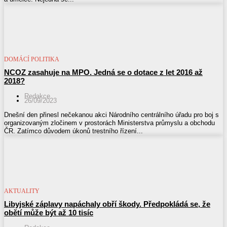
DOMÁCÍ POLITIKA
NCOZ zasahuje na MPO. Jedná se o dotace z let 2016 až
2018?
Redakce
26/09/2023
Dnešní den přinesl nečekanou akci Národního centrálního úřadu pro boj s
organizovaným zločinem v prostorách Ministerstva průmyslu a obchodu
ČR. Zatímco důvodem úkonů trestního řízení...
AKTUALITY
Libyjské záplavy napáchaly obří škody. Předpokládá se, že
obětí může být až 10 tisíc