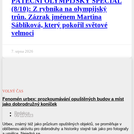
PÁTEČNÍ OLYMPIJSKÝ SPECIÁL
(8/10): Z rybníka na olympijský
trůn. Zázrak jménem Martina
Sáblíková, který pokořil světové
velmoci
7. srpna 2026
VOLNÝ ČAS
Fenomén urbex: prozkoumávání opuštěných budov a míst
jako dobrodružný koníček
Redakce
06/11/2023
Urbex, známý též jako průzkum opuštěných objektů, se proměňuje v
oblíbenou aktivitu pro dobrodruhy a historiky stejně tak jako pro fotografy
a umělce. Nejedná se...