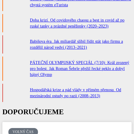
chystá systém eTurista
Doba krizí. Od covidového chaosu a best in covid až po
ruské tanky a prázdné peněženky (2020–2023)
Babišova éra. Jak miliardář slíbil řídit stát jako firmu a
rozdělil národ vedví (2013–2021)
PÁTEČNÍ OLYMPIJSKÝ SPECIÁL (7/10): Král zrozený
pro bolest. Jak Roman Šebrle přežil řecké peklo a dobyl
bájný Olymp
Hospodářská krize a pád vlády v přímém přenosu. Od
mezinárodní ostudy po razii (2008–2013)
DOPORUČUJEME
VOLNÝ ČAS