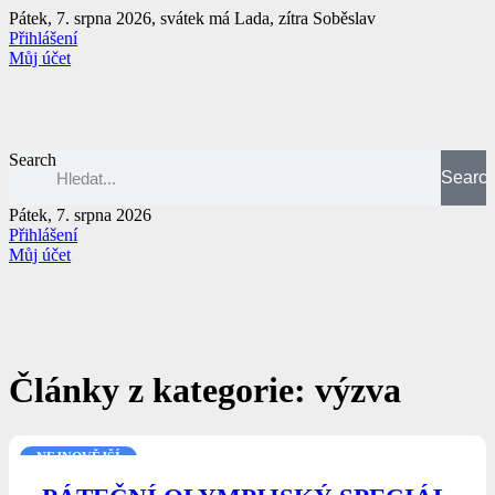
Přejít
Pátek, 7. srpna 2026, svátek má Lada, zítra Soběslav
k
Přihlášení
obsahu
Můj účet
Search
Searc
Pátek, 7. srpna 2026
Přihlášení
Můj účet
Články z kategorie: výzva
NEJNOVĚJŠÍ