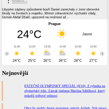
Redakce
25/09/2023
Libyjské záplavy způsobené bouří Daniel zanechaly v zemi obrovské
škody na životech a majetku. Ministr zdravotnictví východní vlády,
Usmán Abdal Džalíl, upozornil na možnost až...
Prague
24°C
Jasno
11:00
12:00
13:00
14:00
15:00
16:00
17
‹
›
24°C
25°C
26°C
26°C
26°C
27°C
27
Nejnovější
PÁTEČNÍ OLYMPIJSKÝ SPECIÁL (8/10): Z rybníka na
olympijský trůn. Zázrak jménem Martina Sáblíková, který
pokořil světové velmoci
Obce by mohly dostat pravomoc omezit Airbnb. Stát znovu