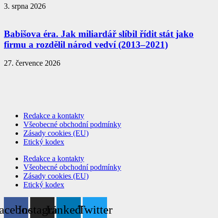
3. srpna 2026
Babišova éra. Jak miliardář slíbil řídit stát jako
firmu a rozdělil národ vedví (2013–2021)
27. července 2026
Redakce a kontakty
Všeobecné obchodní podmínky
Zásady cookies (EU)
Etický kodex
Redakce a kontakty
Všeobecné obchodní podmínky
Zásady cookies (EU)
Etický kodex
acebook
Instagram
Linkedin
Twitter