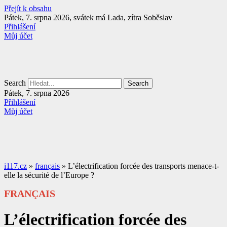
Přejít k obsahu
Pátek, 7. srpna 2026, svátek má Lada, zítra Soběslav
Přihlášení
Můj účet
Search
Search
Pátek, 7. srpna 2026
Přihlášení
Můj účet
i117.cz
»
français
»
L’électrification forcée des transports menace-t-
elle la sécurité de l’Europe ?
FRANÇAIS
L’électrification forcée des