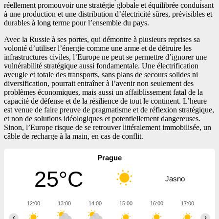
réellement promouvoir une stratégie globale et équilibrée conduisant
à une production et une distribution d’électricité sûres, prévisibles et
durables à long terme pour l’ensemble du pays.
Avec la Russie à ses portes, qui démontre à plusieurs reprises sa
volonté d’utiliser l’énergie comme une arme et de détruire les
infrastructures civiles, l’Europe ne peut se permettre d’ignorer une
vulnérabilité stratégique aussi fondamentale. Une électrification
aveugle et totale des transports, sans plans de secours solides ni
diversification, pourrait entraîner à l’avenir non seulement des
problèmes économiques, mais aussi un affaiblissement fatal de la
capacité de défense et de la résilience de tout le continent. L’heure
est venue de faire preuve de pragmatisme et de réflexion stratégique,
et non de solutions idéologiques et potentiellement dangereuses.
Sinon, l’Europe risque de se retrouver littéralement immobilisée, un
câble de recharge à la main, en cas de conflit.
Prague
25°C
Jasno
12:00
13:00
14:00
15:00
16:00
17:00
18
‹
›