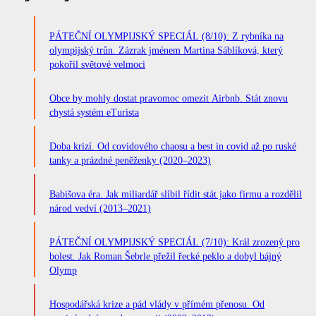
PÁTEČNÍ OLYMPIJSKÝ SPECIÁL (8/10): Z rybníka na
olympijský trůn. Zázrak jménem Martina Sáblíková, který
pokořil světové velmoci
Obce by mohly dostat pravomoc omezit Airbnb. Stát znovu
chystá systém eTurista
Doba krizí. Od covidového chaosu a best in covid až po ruské
tanky a prázdné peněženky (2020–2023)
Babišova éra. Jak miliardář slíbil řídit stát jako firmu a rozdělil
národ vedví (2013–2021)
PÁTEČNÍ OLYMPIJSKÝ SPECIÁL (7/10): Král zrozený pro
bolest. Jak Roman Šebrle přežil řecké peklo a dobyl bájný
Olymp
Hospodářská krize a pád vlády v přímém přenosu. Od