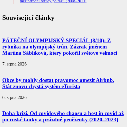
mezinárodní ostudy po razii (2008–2013)
Související články
PÁTEČNÍ OLYMPIJSKÝ SPECIÁL (8/10): Z
rybníka na olympijský trůn. Zázrak jménem
Martina Sáblíková, který pokořil světové velmoci
7. srpna 2026
Obce by mohly dostat pravomoc omezit Airbnb.
Stát znovu chystá systém eTurista
6. srpna 2026
Doba krizí. Od covidového chaosu a best in covid až
po ruské tanky a prázdné peněženky (2020–2023)