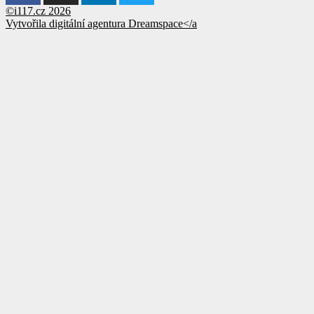
©i117.cz 2026
Vytvořila digitální agentura
Dreamspace</a