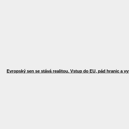
Evropský sen se stává realitou. Vstup do EU, pád hranic a vys