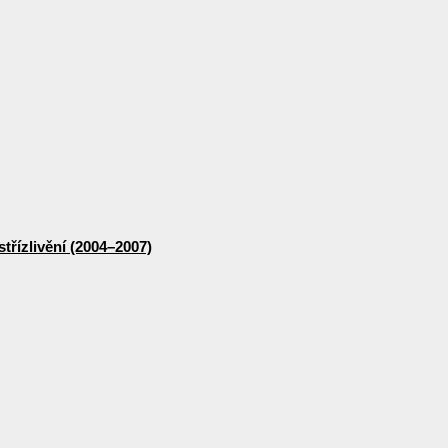
třízlivění (2004–2007)