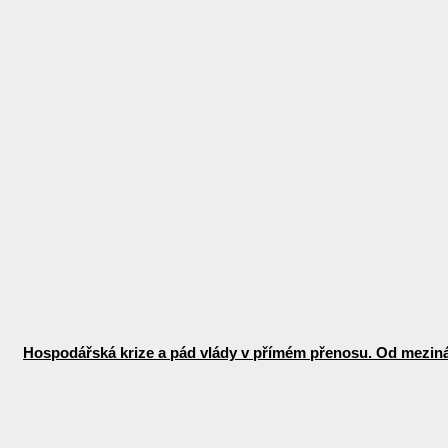
Hospodářská krize a pád vlády v přímém přenosu. Od mezinár