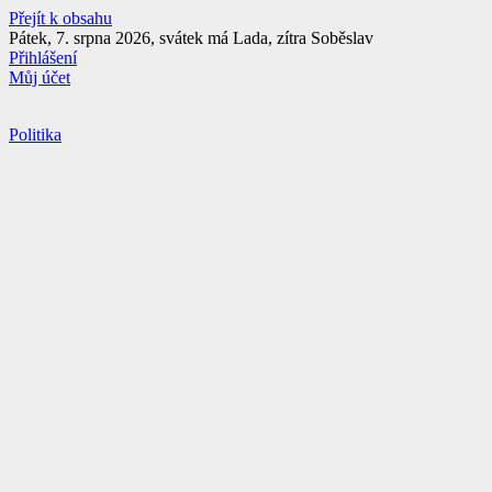
Přejít k obsahu
Pátek, 7. srpna 2026, svátek má Lada, zítra Soběslav
Přihlášení
Můj účet
Politika