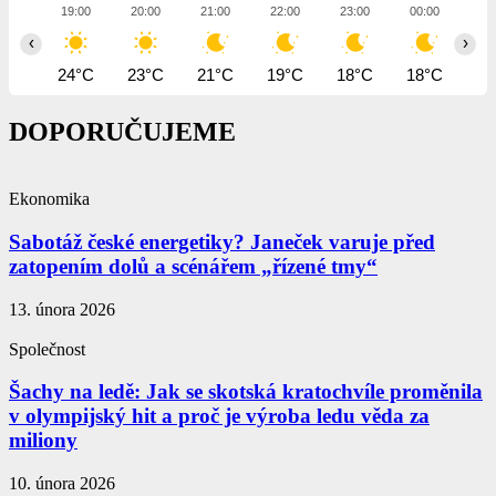
19:00
20:00
21:00
22:00
23:00
00:00
01
‹
›
24°C
23°C
21°C
19°C
18°C
18°C
17
DOPORUČUJEME
Ekonomika
Sabotáž české energetiky? Janeček varuje před
zatopením dolů a scénářem „řízené tmy“
13. února 2026
Společnost
Šachy na ledě: Jak se skotská kratochvíle proměnila
v olympijský hit a proč je výroba ledu věda za
miliony
10. února 2026