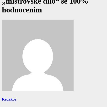
„mistrovské dílo“ se 100%
hodnocením
Redakce