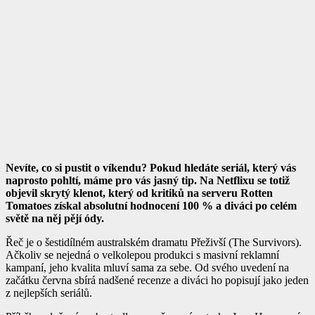
Nevíte, co si pustit o víkendu? Pokud hledáte seriál, který vás
naprosto pohltí, máme pro vás jasný tip. Na Netflixu se totiž
objevil skrytý klenot, který od kritiků na serveru Rotten
Tomatoes získal absolutní hodnocení 100 % a diváci po celém
světě na něj pějí ódy.
Řeč je o šestidílném australském dramatu
Přeživší
(The Survivors)
.
Ačkoliv se nejedná o velkolepou produkci s masivní reklamní
kampaní, jeho kvalita mluví sama za sebe. Od svého uvedení na
začátku června sbírá nadšené recenze a diváci ho popisují jako jeden
z nejlepších seriálů.