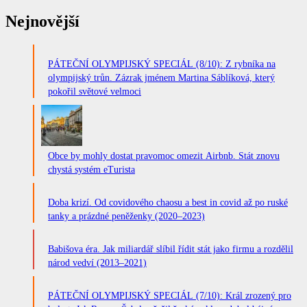
Nejnovější
PÁTEČNÍ OLYMPIJSKÝ SPECIÁL (8/10): Z rybníka na
olympijský trůn. Zázrak jménem Martina Sáblíková, který
pokořil světové velmoci
Obce by mohly dostat pravomoc omezit Airbnb. Stát znovu
chystá systém eTurista
Doba krizí. Od covidového chaosu a best in covid až po ruské
tanky a prázdné peněženky (2020–2023)
Babišova éra. Jak miliardář slíbil řídit stát jako firmu a rozdělil
národ vedví (2013–2021)
PÁTEČNÍ OLYMPIJSKÝ SPECIÁL (7/10): Král zrozený pro