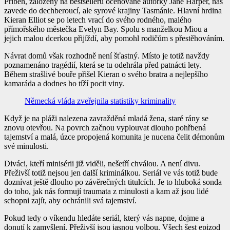
Příběh, založený na bestselleru oceňované autorky Jane Harper, nás
zavede do dechberoucí, ale syrové krajiny Tasmánie. Hlavní hrdina
Kieran Elliot se po letech vrací do svého rodného, malého
přímořského městečka Evelyn Bay. Spolu s manželkou Miou a
jejich malou dcerkou přijíždí, aby pomohl rodičům s přestěhováním.
Návrat domů však rozhodně není šťastný. Místo je totiž navždy
poznamenáno tragédií, která se tu odehrála před patnácti lety.
Během strašlivé bouře přišel Kieran o svého bratra a nejlepšího
kamaráda a dodnes ho tíží pocit viny.
Německá vláda zveřejnila statistiky kriminality
Když je na pláži nalezena zavražděná mladá žena, staré rány se
znovu otevřou. Na povrch začnou vyplouvat dlouho pohřbená
tajemství a malá, úzce propojená komunita je nucena čelit démonům
své minulosti.
Diváci, kteří minisérii již viděli, nešetří chválou. A není divu.
Přeživší
totiž nejsou jen další kriminálkou.
Seriál ve vás totiž bude
doznívat ještě dlouho po závěrečných titulcích. Je to hluboká sonda
do toho, jak nás formují traumata z minulosti a kam až jsou lidé
schopni zajít, aby ochránili svá tajemství.
Pokud tedy o víkendu hledáte seriál, který vás napne, dojme a
donutí k zamyšlení,
Přeživší
jsou jasnou volbou. Všech šest epizod