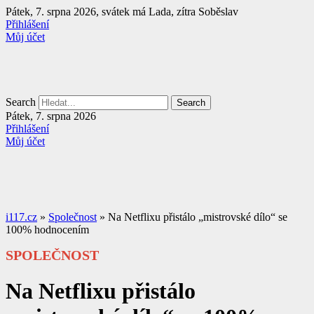
Přejít
Pátek, 7. srpna 2026, svátek má Lada, zítra Soběslav
k
Přihlášení
obsahu
Můj účet
Search
Search
Pátek, 7. srpna 2026
Přihlášení
Můj účet
i117.cz
»
Společnost
»
Na Netflixu přistálo „mistrovské dílo“ se
100% hodnocením
SPOLEČNOST
Na Netflixu přistálo