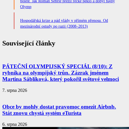
bolest. Jak Roman Šebrle přežil řecké peklo a dobyl bájný
Olymp
Hospodářská krize a pád vlády v přímém přenosu. Od
mezinárodní ostudy po razii (2008–2013)
Související články
PÁTEČNÍ OLYMPIJSKÝ SPECIÁL (8/10): Z
rybníka na olympijský trůn. Zázrak jménem
Martina Sáblíková, který pokořil světové velmoci
7. srpna 2026
Obce by mohly dostat pravomoc omezit Airbnb.
Stát znovu chystá systém eTurista
6. srpna 2026