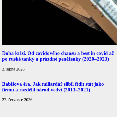
Doba krizí. Od covidového chaosu a best in covid až
po ruské tanky a prázdné peněženky (2020–2023)
3. srpna 2026
Babišova éra. Jak miliardář slíbil řídit stát jako
firmu a rozdělil národ vedví (2013–2021)
27. července 2026