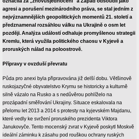
označila za „znovusjednocení“ a Západ odsoudil jako
agresi a porušení mezinárodního práva, se stal jedním z
nejvýznamnějších geopolitických momentů 21. století a
předznamenal rozsáhlou válku na Ukrajině o osm let
později. Analýza událostí odhaluje promyšlenou strategii
Kremlu, která využila politického chaosu v Kyjevě a
proruských nálad na poloostrově.
Přípravy v ovzduší převratu
Půda pro anexi byla připravována již delší dobu. Většinově
ruskojazyčné obyvatelstvo Krymu se historicky a kulturně
silně vázalo na Rusko a s nedůvěrou pohlíželo na
prozápadní směřování Ukrajiny. Situace eskalovala na
přelomu let 2013 a 2014 s protesty na kyjevském Majdanu,
které vedly ke svržení proruského prezidenta Viktora
Janukovyče. Tento mocenský zvrat v Kyjevě poskytl Moskvě
ideální záminku k zásahu pod rouškou ochrany ruských