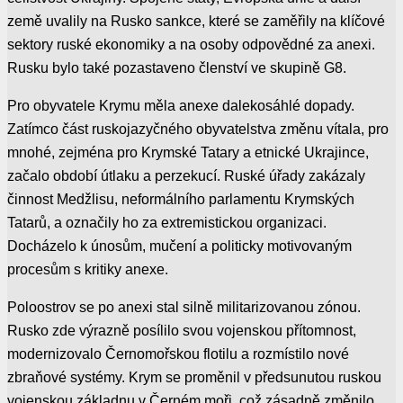
země uvalily na Rusko sankce, které se zaměřily na klíčové
sektory ruské ekonomiky a na osoby odpovědné za anexi.
Rusku bylo také pozastaveno členství ve skupině G8.
Pro obyvatele Krymu měla anexe dalekosáhlé dopady.
Zatímco část ruskojazyčného obyvatelstva změnu vítala, pro
mnohé, zejména pro Krymské Tatary a etnické Ukrajince,
začalo období útlaku a perzekucí. Ruské úřady zakázaly
činnost Medžlisu, neformálního parlamentu Krymských
Tatarů, a označily ho za extremistickou organizaci.
Docházelo k únosům, mučení a politicky motivovaným
procesům s kritiky anexe.
Poloostrov se po anexi stal silně militarizovanou zónou.
Rusko zde výrazně posílilo svou vojenskou přítomnost,
modernizovalo Černomořskou flotilu a rozmístilo nové
zbraňové systémy. Krym se proměnil v předsunutou ruskou
vojenskou základnu v Černém moři, což zásadně změnilo