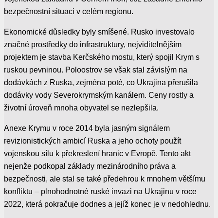
bezpečnostní situaci v celém regionu.
Ekonomické důsledky byly smíšené. Rusko investovalo
značné prostředky do infrastruktury, nejviditelnějším
projektem je stavba Kerčského mostu, který spojil Krym s
ruskou pevninou. Poloostrov se však stal závislým na
dodávkách z Ruska, zejména poté, co Ukrajina přerušila
dodávky vody Severokrymským kanálem. Ceny rostly a
životní úroveň mnoha obyvatel se nezlepšila.
Anexe Krymu v roce 2014 byla jasným signálem
revizionistických ambicí Ruska a jeho ochoty použít
vojenskou sílu k překreslení hranic v Evropě. Tento akt
nejenže podkopal základy mezinárodního práva a
bezpečnosti, ale stal se také předehrou k mnohem většímu
konfliktu – plnohodnotné ruské invazi na Ukrajinu v roce
2022, která pokračuje dodnes a jejíž konec je v nedohlednu.