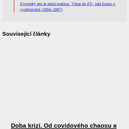
Evropský sen se stává realitou. Vstup do EU, pád hranic a
vystřízlivění (2004–2007)
Související články
Doba krizí. Od covidového chaosu a