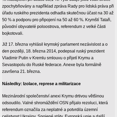
zpochybňovány a například zpráva Rady pro lidská práva při
úřadu ruského prezidenta odhadla skutečnou účast na 30 až
50 % a podporu pro připojení na 50 až 60 %. Krymští Tataři,
původní obyvatelé poloostrova, referendum z velké části
bojkotovali.
Již 17. března vyhlásil krymský parlament nezávislost a o
den později, 18. března 2014, podepsal ruský prezident
Vladimir Putin v Kremlu smlouvu o přijetí Krymu a
Sevastopolu do Ruské federace. Anexe byla formálně
završena 21. března.
Následky: Izolace, represe a militarizace
Mezinárodní společenství anexi Krymu drtivou většinou
odsoudilo. Valné shromáždění OSN přijalo rezoluci, která
referendum označila za neplatné a potvrdila územní
celistvost Ukrajiny. Spojené státy, Evropská unie a další