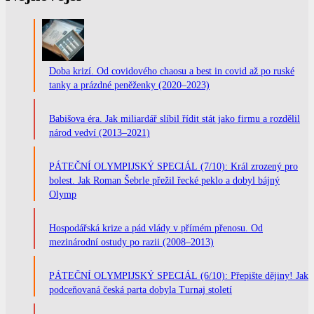
Doba krizí. Od covidového chaosu a best in covid až po ruské
tanky a prázdné peněženky (2020–2023)
Babišova éra. Jak miliardář slíbil řídit stát jako firmu a rozdělil
národ vedví (2013–2021)
PÁTEČNÍ OLYMPIJSKÝ SPECIÁL (7/10): Král zrozený pro
bolest. Jak Roman Šebrle přežil řecké peklo a dobyl bájný
Olymp
Hospodářská krize a pád vlády v přímém přenosu. Od
mezinárodní ostudy po razii (2008–2013)
PÁTEČNÍ OLYMPIJSKÝ SPECIÁL (6/10): Přepište dějiny! Jak
podceňovaná česká parta dobyla Turnaj století