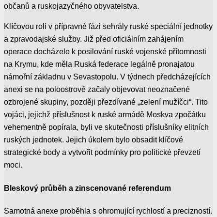
občanů a ruskojazyčného obyvatelstva.
Klíčovou roli v přípravné fázi sehrály ruské speciální jednotky
a zpravodajské služby. Již před oficiálním zahájením
operace docházelo k posilování ruské vojenské přítomnosti
na Krymu, kde měla Ruská federace legálně pronajatou
námořní základnu v Sevastopolu. V týdnech předcházejících
anexi se na poloostrově začaly objevovat neoznačené
ozbrojené skupiny, později přezdívané „zelení mužíčci“. Tito
vojáci, jejichž příslušnost k ruské armádě Moskva zpočátku
vehementně popírala, byli ve skutečnosti příslušníky elitních
ruských jednotek. Jejich úkolem bylo obsadit klíčové
strategické body a vytvořit podmínky pro politické převzetí
moci.
Bleskový průběh a zinscenované referendum
Samotná anexe proběhla s ohromující rychlostí a precizností.