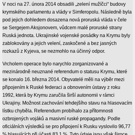
V noci na 27. února 2014 obsadili „zelení mužíčci“ budovy
krymského parlamentu a vlády v Simferopolu. Následně byla
pod jejich dohledem dosazena nová proruská vláda v čele
se Sergejem Aksjonovem, vůdcem malé proruské strany
Ruská jednota. Ukrajinské vojenské posádky na Krymu byly
zablokovány a jejich velení, zaskočené a bez jasných
rozkazů z Kyjeva, se nezmohlo na účinný odpor.
Vrcholem operace bylo narychlo zorganizované a
mezinárodně neuznané referendum o statusu Krymu, které
se konalo 16. března 2014. Obyvatelé měli na výběr mezi
připojením k Ruské federaci a obnovením ústavy z roku
1992, která by Krymu zaručila širší autonomii v rámci
Ukrajiny. Možnost zachování tehdejšího stavu na hlasovacím
lístku chyběla. Referendum probíhalo za přítomnosti
ozbrojených vojáků a masivní ruské propagandy. Podle
oficiálních výsledků se pro připojení k Rusku vyslovilo 96,77
% hlasujících při účasti 83,1 %. Tyto údaje jsou však široce