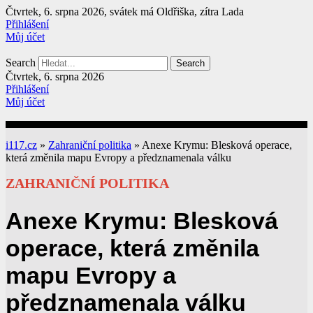
Přejít
Čtvrtek, 6. srpna 2026, svátek má Oldřiška, zítra Lada
k
Přihlášení
obsahu
Můj účet
Search
Search
Čtvrtek, 6. srpna 2026
Přihlášení
Můj účet
i117.cz
»
Zahraniční politika
»
Anexe Krymu: Blesková operace,
která změnila mapu Evropy a předznamenala válku
ZAHRANIČNÍ POLITIKA
Anexe Krymu: Blesková
operace, která změnila
mapu Evropy a
předznamenala válku