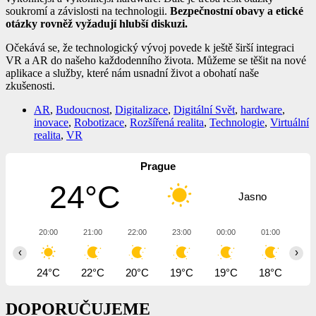
soukromí a závislosti na technologii.
Bezpečnostní obavy a etické
otázky rovněž vyžadují hlubší diskuzi.
Očekává se, že technologický vývoj povede k ještě širší integraci
VR a AR do našeho každodenního života. Můžeme se těšit na nové
aplikace a služby, které nám usnadní život a obohatí naše
zkušenosti.
AR
,
Budoucnost
,
Digitalizace
,
Digitální Svět
,
hardware
,
inovace
,
Robotizace
,
Rozšířená realita
,
Technologie
,
Virtuální
realita
,
VR
Prague
24°C
Jasno
20:00
21:00
22:00
23:00
00:00
01:00
02
‹
›
24°C
22°C
20°C
19°C
19°C
18°C
17
DOPORUČUJEME