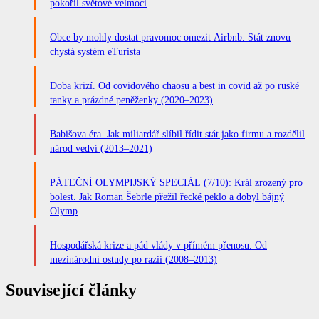
pokořil světové velmoci
Obce by mohly dostat pravomoc omezit Airbnb. Stát znovu
chystá systém eTurista
Doba krizí. Od covidového chaosu a best in covid až po ruské
tanky a prázdné peněženky (2020–2023)
Babišova éra. Jak miliardář slíbil řídit stát jako firmu a rozdělil
národ vedví (2013–2021)
PÁTEČNÍ OLYMPIJSKÝ SPECIÁL (7/10): Král zrozený pro
bolest. Jak Roman Šebrle přežil řecké peklo a dobyl bájný
Olymp
Hospodářská krize a pád vlády v přímém přenosu. Od
mezinárodní ostudy po razii (2008–2013)
Související články