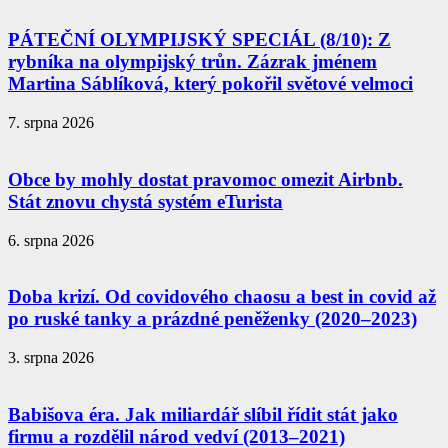
PÁTEČNÍ OLYMPIJSKÝ SPECIÁL (8/10): Z
rybníka na olympijský trůn. Zázrak jménem
Martina Sáblíková, který pokořil světové velmoci
7. srpna 2026
Obce by mohly dostat pravomoc omezit Airbnb.
Stát znovu chystá systém eTurista
6. srpna 2026
Doba krizí. Od covidového chaosu a best in covid až
po ruské tanky a prázdné peněženky (2020–2023)
3. srpna 2026
Babišova éra. Jak miliardář slíbil řídit stát jako
firmu a rozdělil národ vedví (2013–2021)