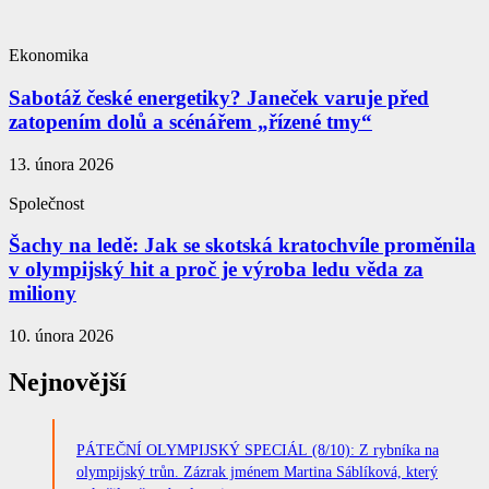
Ekonomika
Sabotáž české energetiky? Janeček varuje před
zatopením dolů a scénářem „řízené tmy“
13. února 2026
Společnost
Šachy na ledě: Jak se skotská kratochvíle proměnila
v olympijský hit a proč je výroba ledu věda za
miliony
10. února 2026
Nejnovější
PÁTEČNÍ OLYMPIJSKÝ SPECIÁL (8/10): Z rybníka na
olympijský trůn. Zázrak jménem Martina Sáblíková, který