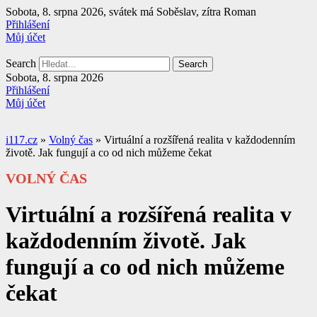
Přejít
Sobota, 8. srpna 2026, svátek má Soběslav, zítra Roman
k
Přihlášení
obsahu
Můj účet
Search
Search
Sobota, 8. srpna 2026
Přihlášení
Můj účet
i117.cz
»
Volný čas
»
Virtuální a rozšířená realita v každodenním
životě. Jak fungují a co od nich můžeme čekat
VOLNÝ ČAS
Virtuální a rozšířená realita v
každodenním životě. Jak
fungují a co od nich můžeme
čekat