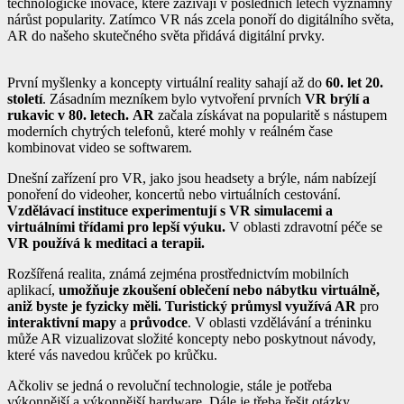
technologické inovace, které zažívají v posledních letech významný
nárůst popularity. Zatímco VR nás zcela ponoří do digitálního světa,
AR do našeho skutečného světa přidává digitální prvky.
První myšlenky a koncepty virtuální reality sahají až do
60. let 20.
století
. Zásadním mezníkem bylo vytvoření prvních
VR
brýlí a
rukavic v 80. letech.
AR
začala získávat na popularitě s nástupem
moderních chytrých telefonů, které mohly v reálném čase
kombinovat video se softwarem.
Dnešní zařízení pro VR, jako jsou headsety a brýle, nám nabízejí
ponoření do videoher, koncertů nebo virtuálních cestování.
Vzdělávací instituce experimentují s VR simulacemi a
virtuálními třídami pro lepší výuku.
V oblasti zdravotní péče se
VR používá k meditaci a terapii.
Rozšířená realita, známá zejména prostřednictvím mobilních
aplikací,
umožňuje zkoušení oblečení nebo nábytku virtuálně,
aniž byste je fyzicky měli. Turistický průmysl využívá AR
pro
interaktivní mapy
a
průvodce
. V oblasti vzdělávání a tréninku
může AR vizualizovat složité koncepty nebo poskytnout návody,
které vás navedou krůček po krůčku.
Ačkoliv se jedná o revoluční technologie, stále je potřeba
výkonnější a výkonnější hardware. Dále je třeba řešit otázky