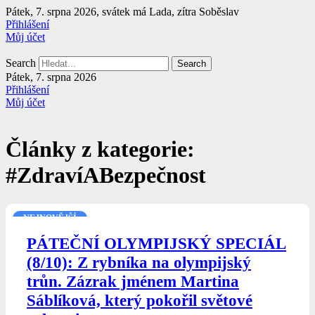
Přejít
Pátek, 7. srpna 2026, svátek má Lada, zítra Soběslav
k
Přihlášení
obsahu
Můj účet
Search
Search
Pátek, 7. srpna 2026
Přihlášení
Můj účet
Články z kategorie:
#ZdravíABezpečnost
NEJNOVĚJŠÍ
PÁTEČNÍ OLYMPIJSKÝ SPECIÁL
(8/10): Z rybníka na olympijský
trůn. Zázrak jménem Martina
Sáblíková, který pokořil světové