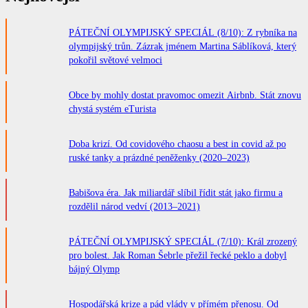
PÁTEČNÍ OLYMPIJSKÝ SPECIÁL (8/10): Z rybníka na
olympijský trůn. Zázrak jménem Martina Sáblíková, který
pokořil světové velmoci
Obce by mohly dostat pravomoc omezit Airbnb. Stát znovu
chystá systém eTurista
Doba krizí. Od covidového chaosu a best in covid až po
ruské tanky a prázdné peněženky (2020–2023)
Babišova éra. Jak miliardář slíbil řídit stát jako firmu a
rozdělil národ vedví (2013–2021)
PÁTEČNÍ OLYMPIJSKÝ SPECIÁL (7/10): Král zrozený
pro bolest. Jak Roman Šebrle přežil řecké peklo a dobyl
bájný Olymp
Hospodářská krize a pád vlády v přímém přenosu. Od