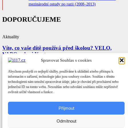
mezinárodní ostudy po razii (2008–2013)
DOPORUČUJEME
Aktuality
Víte, co vaše dítě používá před školou? VELO,
VAPO nebo i Kratom
Spravovat Souhlas s cookies
4. února 2025
Abychom poskytli co nejlepší služby, používáme k ukládání a/nebo přístupu k
informacím o zařízení, technologie jako jsou soubory cookies. Souhlas s těmito
Redakce a kontakty
technologiemi nám umožní zpracovávat údaje, jako je chování při procházení nebo
Všeobecné obchodní podmínky
jedinečná ID na tomto webu. Nesouhlas nebo odvolání souhlasu může nepříznivě
Zásady cookies (EU)
ovlivnit určité vlastnosti a funkce.
Etický kodex
Redakce a kontakty
Příjmout
Všeobecné obchodní podmínky
Zásady cookies (EU)
Etický kodex
Odmítnout