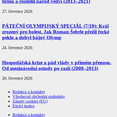
firmu a rozdělil národ vedví (2013–2021)
27. července 2026
PÁTEČNÍ OLYMPIJSKÝ SPECIÁL (7/10): Král
zrozený pro bolest. Jak Roman Šebrle přežil řecké
peklo a dobyl bájný Olymp
24. července 2026
Hospodářská krize a pád vlády v přímém přenosu.
Od mezinárodní ostudy po razii (2008–2013)
20. července 2026
Redakce a kontakty
Všeobecné obchodní podmínky
Zásady cookies (EU)
Etický kodex
Redakce a kontakty