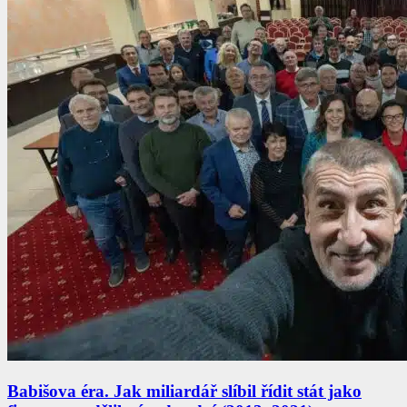
Babišova éra. Jak miliardář slíbil řídit stát jako