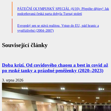
PÁTEČNÍ OLYMPIJSKÝ SPECIÁL (6/10): Přepište dějiny! Jak
podceňovaná česká parta dobyla Turnaj století
Evropský sen se stává realitou. Vstup do EU, pád hranic a
vystřízlivění (2004–2007)
Související články
Doba krizí. Od covidového chaosu a best in covid až
po ruské tanky a prázdné peněženky (2020–2023)
3. srpna 2026