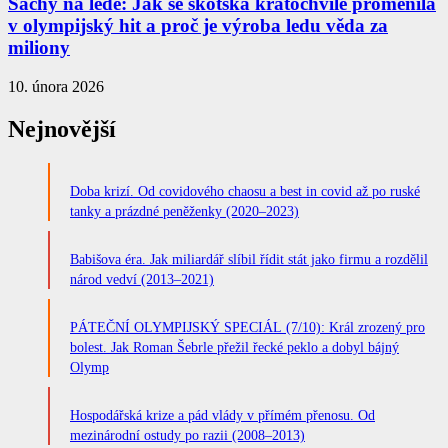
Šachy na ledě: Jak se skotská kratochvíle proměnila
v olympijský hit a proč je výroba ledu věda za
miliony
10. února 2026
Nejnovější
Doba krizí. Od covidového chaosu a best in covid až po ruské
tanky a prázdné peněženky (2020–2023)
Babišova éra. Jak miliardář slíbil řídit stát jako firmu a rozdělil
národ vedví (2013–2021)
PÁTEČNÍ OLYMPIJSKÝ SPECIÁL (7/10): Král zrozený pro
bolest. Jak Roman Šebrle přežil řecké peklo a dobyl bájný
Olymp
Hospodářská krize a pád vlády v přímém přenosu. Od
mezinárodní ostudy po razii (2008–2013)