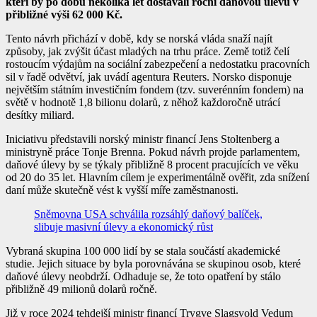
kteří by po dobu několika let dostávali roční daňovou úlevu v
přibližné výši 62 000 Kč.
Tento návrh přichází v době, kdy se norská vláda snaží najít
způsoby, jak zvýšit účast mladých na trhu práce. Země totiž čelí
rostoucím výdajům na sociální zabezpečení a nedostatku pracovních
sil v řadě odvětví, jak uvádí agentura Reuters. Norsko disponuje
největším státním investičním fondem (tzv. suverénním fondem) na
světě v hodnotě 1,8 bilionu dolarů, z něhož každoročně utrácí
desítky miliard.
Iniciativu představili norský ministr financí Jens Stoltenberg a
ministryně práce Tonje Brenna. Pokud návrh projde parlamentem,
daňové úlevy by se týkaly přibližně 8 procent pracujících ve věku
od 20 do 35 let. Hlavním cílem je experimentálně ověřit, zda snížení
daní může skutečně vést k vyšší míře zaměstnanosti.
Sněmovna USA schválila rozsáhlý daňový balíček,
slibuje masivní úlevy a ekonomický růst
Vybraná skupina 100 000 lidí by se stala součástí akademické
studie. Jejich situace by byla porovnávána se skupinou osob, které
daňové úlevy neobdrží. Odhaduje se, že toto opatření by stálo
přibližně 49 milionů dolarů ročně.
Již v roce 2024 tehdejší ministr financí Trygve Slagsvold Vedum