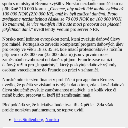
spolu s ministryní Brenna zvýšili v Norsku nezdanitelnou částku na
přibližně 210 000 korun. „
Chceme, aby mladí lidé mohli vydělat až
100 000 NOK (210 000 Kč), aniž by byli zatíženi daněmi. Proto
zvyšujeme nezdanitelnou částku ze 70 000 NOK na 100 000 NOK.
To znamená, že více mladých lidí bude moci pracovat bez placení
jakýchkoli daní
,“ uvedl tehdy Vedum pro server NRK.
Norsko není jedinou evropskou zemí, která zvažuje daňové úlevy
pro mladé. Portugalsko zavedlo komplexní program daňových úlev
pro osoby ve věku 18 až 35 let, kde mladí profesionálové s ročním
příjmem do 28 000 eur (32 000 dolarů) jsou v prvním roce
zaměstnání osvobozeni od daně z příjmu. Francie zase nabízí
daňový režim pro „impatrioty“, který poskytuje daňové výhody
osobám vracejícím se do Francie po práci v zahraničí.
Norské ministerstvo financí v prohlášení pro agenturu Reuters
uvedlo, že počítá se získáním tvrdých dat o tom, zda taková daňová
úleva skutečně zvyšuje zaměstnanost mladých, a o kolik více či
méně budou pracovat ti, kteří již zaměstnání mají.
Předpokládá se, že iniciativa bude trvat tři až pět let. Zda však
projde norským parlamentem, se teprve uvidí.
Jens Stoltenberg
,
Norsko