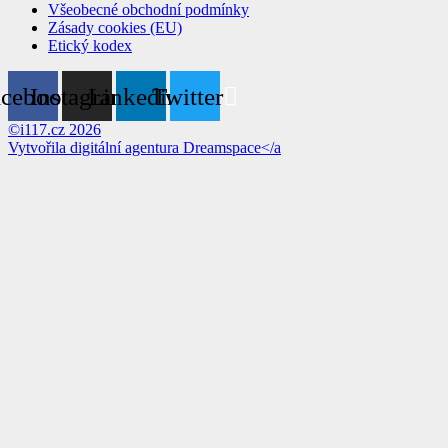
Všeobecné obchodní podmínky
Zásady cookies (EU)
Etický kodex
acebook
Instagram
Linkedin
Twitter
©i117.cz 2026
Vytvořila digitální agentura
Dreamspace</a