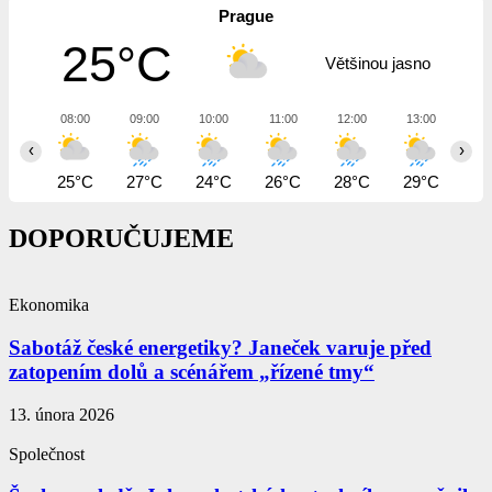
Prague
25°C
Většinou jasno
08:00
09:00
10:00
11:00
12:00
13:00
14
‹
›
25°C
27°C
24°C
26°C
28°C
29°C
30
DOPORUČUJEME
Ekonomika
Sabotáž české energetiky? Janeček varuje před
zatopením dolů a scénářem „řízené tmy“
13. února 2026
Společnost