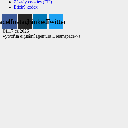
Zásady cookies (EU)
Etický kodex
acebook
Instagram
Linkedin
Twitter
©i117.cz 2026
Vytvořila digitální agentura
Dreamspace</a