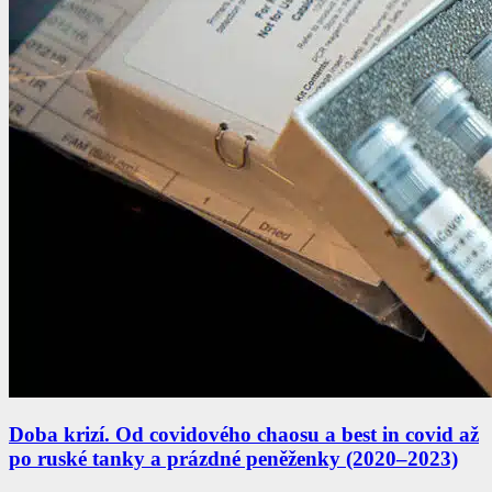
Doba krizí. Od covidového chaosu a best in covid až
po ruské tanky a prázdné peněženky (2020–2023)