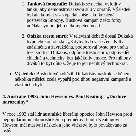
Tanková fotografie:
Dukakis se nechal vyfotit v
tanku, aby demonstroval svou sílu v obraně. Výsledek
byl ale komický – vypadal spíše jako kreslená
postavička Snoopy. Bushova kampaň z této fotky
udělala symbol jeho nekompetentnosti.
Otázka trestu smrti:
V televizní debatě dostal Dukakis
hypotetickou otázku: „Kdyby byla vaše žena Kitty
znásilněna a zavražděna, podporoval byste pro vraha
trest smrti?“ Dukakis, odpůrce trestu smrti, odpověděl
chladně a technicky, bez jakékoliv emoce. Pro miliony
diváků to byl důkaz, že je to jen necitlivý technokrat.
Výsledek:
Bush drtivě zvítězil. Dukakisův náskok se během
několika měsíců zcela vypařil pod tíhou negativní kampaně a
vlastních chyb.
4. Austrálie 1993: John Hewson vs. Paul Keating – „Dortové
narozeniny“
V roce 1993 stál lídr australské liberální opozice John Hewson proti
nepopulárnímu labouristickému premiérovi Paulu Keatingovi.
Hewson měl masivní náskok a jeho vítězství bylo považováno za
jisté.