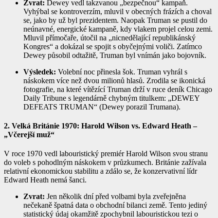
Zvrat:
Dewey vedl takzvanou „bezpečnou“ kampaň.
Vyhýbal se kontroverzím, mluvil v obecných frázích a choval
se, jako by už byl prezidentem. Naopak Truman se pustil do
neúnavné, energické kampaně, kdy vlakem projel celou zemi.
Mluvil přímočaře, útočil na „nicnedělající republikánský
Kongres“ a dokázal se spojit s obyčejnými voliči. Zatímco
Dewey působil odtažitě, Truman byl vnímán jako bojovník.
Výsledek:
Volební noc přinesla šok. Truman vyhrál s
náskokem více než dvou milionů hlasů. Zrodila se ikonická
fotografie, na které vítězící Truman drží v ruce deník
Chicago
Daily Tribune
s legendárně chybným titulkem: „DEWEY
DEFEATS TRUMAN“ (Dewey porazil Trumana).
2. Velká Británie 1970: Harold Wilson vs. Edward Heath –
„Včerejší muž“
V roce 1970 vedl labouristický premiér Harold Wilson svou stranu
do voleb s pohodlným náskokem v průzkumech. Británie zažívala
relativní ekonomickou stabilitu a zdálo se, že konzervativní lídr
Edward Heath nemá šanci.
Zvrat:
Jen několik dní před volbami byla zveřejněna
nečekaně špatná data o obchodní bilanci země. Tento jediný
statistický údaj okamžitě zpochybnil labouristickou tezi o