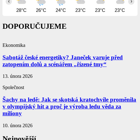
‹
›
28°C
26°C
24°C
23°C
23°C
23°C
23
DOPORUČUJEME
Ekonomika
Sabotáž české energetiky? Janeček varuje před
zatopením dolů a scénářem „řízené tmy“
13. února 2026
Společnost
Šachy na ledě: Jak se skotská kratochvíle proměnila
v olympijský hit a proč je výroba ledu věda za
miliony
10. února 2026
Nejnovější