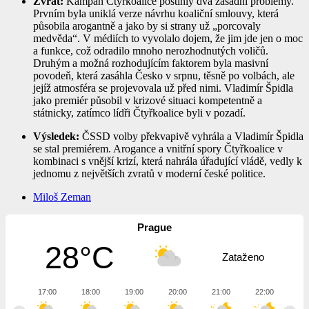
Zvrat:
Kampaň Čtyřkoalice postihly dva zásadní problémy.
Prvním byla uniklá verze návrhu koaliční smlouvy, která
působila arogantně a jako by si strany už „porcovaly
medvěda“. V médiích to vyvolalo dojem, že jim jde jen o moc
a funkce, což odradilo mnoho nerozhodnutých voličů.
Druhým a možná rozhodujícím faktorem byla masivní
povodeň, která zasáhla Česko v srpnu, těsně po volbách, ale
jejíž atmosféra se projevovala už před nimi. Vladimír Špidla
jako premiér působil v krizové situaci kompetentně a
státnicky, zatímco lídři Čtyřkoalice byli v pozadí.
Výsledek:
ČSSD volby překvapivě vyhrála a Vladimír Špidla
se stal premiérem. Arogance a vnitřní spory Čtyřkoalice v
kombinaci s vnější krizí, která nahrála úřadující vládě, vedly k
jednomu z největších zvratů v moderní české politice.
Miloš Zeman
Prague
28°C
Zataženo
17:00
18:00
19:00
20:00
21:00
22:00
23