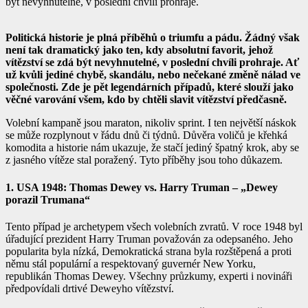
být nevyhnutelné, v poslední chvíli prohraje.
Politická historie je plná příběhů o triumfu a pádu. Žádný však
není tak dramatický jako ten, kdy absolutní favorit, jehož
vítězství se zdá být nevyhnutelné, v poslední chvíli prohraje. Ať
už kvůli jediné chybě, skandálu, nebo nečekané změně nálad ve
společnosti. Zde je pět legendárních případů, které slouží jako
věčné varování všem, kdo by chtěli slavit vítězství předčasně.
Volební kampaně jsou maraton, nikoliv sprint. I ten největší náskok
se může rozplynout v řádu dnů či týdnů. Důvěra voličů je křehká
komodita a historie nám ukazuje, že stačí jediný špatný krok, aby se
z jasného vítěze stal poražený. Tyto příběhy jsou toho důkazem.
1. USA 1948: Thomas Dewey vs. Harry Truman – „Dewey
porazil Trumana“
Tento případ je archetypem všech volebních zvratů. V roce 1948 byl
úřadující prezident Harry Truman považován za odepsaného. Jeho
popularita byla nízká, Demokratická strana byla rozštěpená a proti
němu stál populární a respektovaný guvernér New Yorku,
republikán Thomas Dewey. Všechny průzkumy, experti i novináři
předpovídali drtivé Deweyho vítězství.