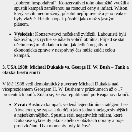
„dobrém hospodaření“. Konzervativci toho okamžitě využili a
spustili kampaň zaměřenou na rostoucí ceny a inflaci. Wilson,
který se cítil neohrožený, působil nepřipraveně a jeho reakce
byly vlažné. Heath naopak působil jako muž s jasným
plánem.
Výsledek:
Konzervativci nečekaně zvítězili. Labouristé byli
šokováni, jak rychle se nálada voličů obrátila. Případ se stal
učebnicovým příkladem toho, jak jediná negativní
ekonomická zpráva v nesprávný čas může zničit celou
kampaň.
3. USA 1988: Michael Dukakis vs. George H. W. Bush – Tank a
otázka trestu smrti
V létě 1988 vedl demokratický guvernér Michael Dukakis nad
viceprezidentem Georgem H. W. Bushem v průzkumech až o 17
procentních bodů. Zdálo se, že éra republikánů po Reaganovi končí.
Zvrat:
Bushova kampaň, vedená legendárním stratégem Lee
Atwaterem, se zapsala do dějin jako jedna z nejagresivnějších
a nejefektivnějších. Spustila sérii negativních reklam, které
Dukakise vykreslily jako slabého v otázkách obrany a boje
proti zločinu. Dva momenty byly klíčové: