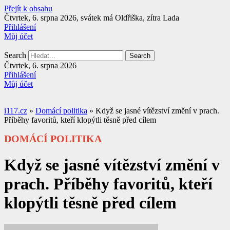
Přejít k obsahu
Čtvrtek, 6. srpna 2026, svátek má Oldřiška, zítra Lada
Přihlášení
Můj účet
Search
Search
Čtvrtek, 6. srpna 2026
Přihlášení
Můj účet
i117.cz
»
Domácí politika
»
Když se jasné vítězství změní v prach.
Příběhy favoritů, kteří klopýtli těsně před cílem
DOMÁCÍ POLITIKA
Když se jasné vítězství změní v
prach. Příběhy favoritů, kteří
klopýtli těsně před cílem