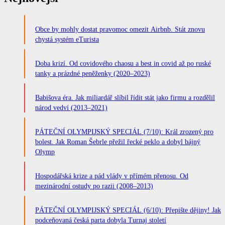
Obce by mohly dostat pravomoc omezit Airbnb. Stát znovu
chystá systém eTurista
Doba krizí. Od covidového chaosu a best in covid až po ruské
tanky a prázdné peněženky (2020–2023)
Babišova éra. Jak miliardář slíbil řídit stát jako firmu a rozdělil
národ vedví (2013–2021)
PÁTEČNÍ OLYMPIJSKÝ SPECIÁL (7/10): Král zrozený pro
bolest. Jak Roman Šebrle přežil řecké peklo a dobyl bájný
Olymp
Hospodářská krize a pád vlády v přímém přenosu. Od
mezinárodní ostudy po razii (2008–2013)
PÁTEČNÍ OLYMPIJSKÝ SPECIÁL (6/10): Přepište dějiny! Jak
podceňovaná česká parta dobyla Turnaj století