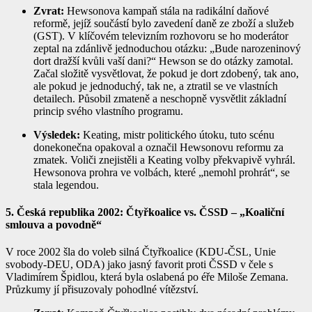
Zvrat:
Hewsonova kampaň stála na radikální daňové
reformě, jejíž součástí bylo zavedení daně ze zboží a služeb
(GST). V klíčovém televizním rozhovoru se ho moderátor
zeptal na zdánlivě jednoduchou otázku: „Bude narozeninový
dort dražší kvůli vaší dani?“ Hewson se do otázky zamotal.
Začal složitě vysvětlovat, že pokud je dort zdobený, tak ano,
ale pokud je jednoduchý, tak ne, a ztratil se ve vlastních
detailech. Působil zmateně a neschopně vysvětlit základní
princip svého vlastního programu.
Výsledek:
Keating, mistr politického útoku, tuto scénu
donekonečna opakoval a označil Hewsonovu reformu za
zmatek. Voliči znejistěli a Keating volby překvapivě vyhrál.
Hewsonova prohra ve volbách, které „nemohl prohrát“, se
stala legendou.
5. Česká republika 2002: Čtyřkoalice vs. ČSSD – „Koaliční
smlouva a povodně“
V roce 2002 šla do voleb silná Čtyřkoalice (KDU-ČSL, Unie
svobody-DEU, ODA) jako jasný favorit proti ČSSD v čele s
Vladimírem Špidlou, která byla oslabená po éře Miloše Zemana.
Průzkumy jí přisuzovaly pohodlné vítězství.