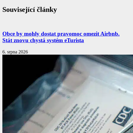
Související články
Obce by mohly dostat pravomoc omezit Airbnb.
Stát znovu chystá systém eTurista
6. srpna 2026