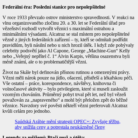
Federální éra: Poslední stanice pro nepolepšitelné
V roce 1933 převzalo ostrov ministerstvo spravedlnosti. V reakci na
vlnu organizovaného zločinu 20. a 30. let se Federální úřad pro
vězeňství rozhodl vytvořit věznici s
maximální ostrahou
a
minimálními výsadami. Alcatraz se stal místem pro
nepolepšitelné
vězně
z jiných federálních zařízení – ty, kteří se odmítali podřídit
pravidlům, byli násilní nebo u nich hrozil útěk. I když zde pobývaly
celebrity podsvětí jako
Al Capone
, George „Machine-Gun“ Kelly
nebo
„Veřejný nepřítel č. 1“
Alvin Karpis, většina osazenstva byli
méně známí, ale o to problematičtější vězni.
Život na Skále byl definován přísnou rutinou a omezenými právy.
Vězni měli nárok pouze na jídlo, ošacení, přístřeší a lékařskou péči.
Vše ostatní – práce, korespondence, návštěvy, knihovna či
volnočasové aktivity – bylo
privilegiem, které si museli zasloužit
vzorným chováním. Průměrný pobyt trval pět let, než byl vězeň
považován za „napraveného“ a mohl být přeložen zpět do běžné
věznice. Navzdory své pověsti někteří vězni preferovali Alcatraz
kvůli celám pro jednoho.
Saúdská Arábie mění strategii OPEC+: Zvyšuje těžbu,
aby snížila ceny a potrestala neukázněné členy
Legendy za mřížemi: Ptačí muž a útěky