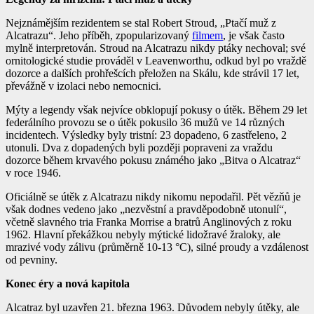
Nejznámějším rezidentem se stal Robert Stroud,
„Ptačí muž z
Alcatrazu“
. Jeho příběh, zpopularizovaný
filmem
, je však často
mylně interpretován. Stroud na Alcatrazu nikdy ptáky nechoval; své
ornitologické studie prováděl v Leavenworthu, odkud byl po vraždě
dozorce a dalších prohřešcích přeložen na Skálu, kde strávil 17 let,
převážně v izolaci nebo nemocnici.
Mýty a legendy však nejvíce obklopují
pokusy o útěk
. Během 29 let
federálního provozu se o útěk pokusilo 36 mužů ve 14 různých
incidentech. Výsledky byly tristní: 23 dopadeno, 6 zastřeleno, 2
utonuli. Dva z dopadených byli později popraveni za vraždu
dozorce během krvavého pokusu známého jako
„Bitva o Alcatraz“
v roce 1946.
Oficiálně se útěk z Alcatrazu
nikdy nikomu nepodařil
. Pět vězňů je
však dodnes vedeno jako
„nezvěstní a pravděpodobně utonulí“
,
včetně slavného tria Franka Morrise a bratrů Anglinových z roku
1962. Hlavní překážkou nebyly mýtické lidožravé žraloky, ale
mrazivé vody
zálivu (průměrně 10-13 °C), silné proudy a vzdálenost
od pevniny.
Konec éry a nová kapitola
Alcatraz byl uzavřen 21. března 1963. Důvodem nebyly útěky, ale