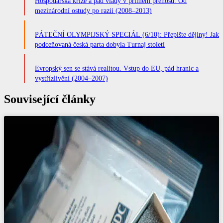
Hospodářská krize a pád vlády v přímém přenosu. Od
mezinárodní ostudy po razii (2008–2013)
PÁTEČNÍ OLYMPIJSKÝ SPECIÁL (6/10): Přepište dějiny! Jak
podceňovaná česká parta dobyla Turnaj století
Evropský sen se stává realitou. Vstup do EU, pád hranic a
vystřízlivění (2004–2007)
Související články