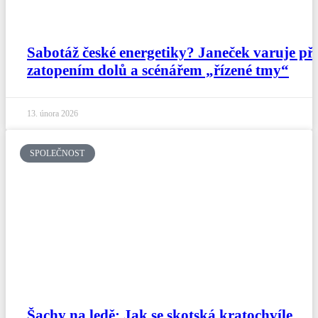
Sabotáž české energetiky? Janeček varuje př
zatopením dolů a scénářem „řízené tmy“
13. února 2026
SPOLEČNOST
Šachy na ledě: Jak se skotská kratochvíle