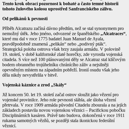
Tento krok obrací pozornost k bohaté a často temné historii
tohoto žulového kolosu uprostřed Sanfranciského zálivu.
Od pelikánů k pevnosti
Příběh Alcatrazu začíná dávno předtím, než se stal synonymem pro
nemožný útěk. Jeho jméno, odvozené ze španělského
„Alcatraces“
,
které mu dal v roce 1775 badatel Juan Manuel de Ayala,
pravděpodobně znamená „pelikán“ nebo „podivný pták“.
Strategická poloha ostrova však brzy zaujala armádu. V polovině
19. století, v době kalifornské zlaté horečky, zde vyrostla vojenská
citadela. S více než 100 plánovanými děly se Alcatraz stal klíčovým
bodem
obranného trojúhelníku
chránícího záliv a nejsilněji
opevněným místem na západním pobřeží. Ironií osudu však jeho
děla nikdy nevystřelila v bitvě.
Vojenská káznice a zrod „Skály“
Již koncem 50. let 19. století začal ostrov sloužit jako vězení pro
vojenské provinilce. Jeho role pevnosti slábla, ale úloha vězení
přetrvala. V roce 1909 armáda původní Citadelu zbourala a na jejích
základech postavila novou vojenskou věznici –
Pacifickou pobočku
Disciplinárních kasáren
. Právě tato budova, dokončená v roce 1911
rukama samotných vězňů, se později stala ikonickou federální
věznicí.