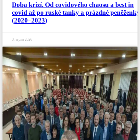
Doba krizí. Od covidového chaosu a best in
covid až po ruské tanky a prázdné peněženky
(2020–2023)
3. srpna 2026