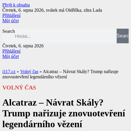
Přejít k obsahu
Čtvrtek, 6. srpna 2026, svátek má Oldřiška, zítra Lada
Přihlášení
Můj účet
Search
Searc
Čtvrtek, 6. srpna 2026
Přihlášení
Můj účet
i117.cz
»
Volný čas
»
Alcatraz – Návrat Skály? Trump nařizuje
znovuotevření legendárního vězení
VOLNÝ ČAS
Alcatraz – Návrat Skály?
Trump nařizuje znovuotevření
legendárního vězení