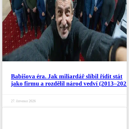
Babišova éra. Jak miliardář slíbil řídit stát
jako firmu a rozdělil národ vedví (2013–2021
27. července 2026