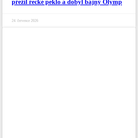
přežil řecké peklo a dobyl bájný Olymp
24. července 2026