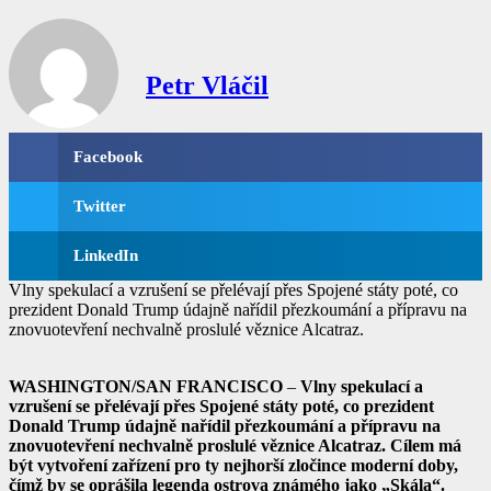
Petr Vláčil
Facebook
Twitter
LinkedIn
Vlny spekulací a vzrušení se přelévají přes Spojené státy poté, co
prezident Donald Trump údajně nařídil přezkoumání a přípravu na
znovuotevření nechvalně proslulé věznice Alcatraz.
WASHINGTON/SAN FRANCISCO
–
Vlny spekulací a
vzrušení se přelévají přes Spojené státy poté, co prezident
Donald Trump údajně nařídil přezkoumání a přípravu na
znovuotevření
nechvalně proslulé věznice Alcatraz. Cílem má
být vytvoření zařízení pro ty
nejhorší zločince
moderní doby,
čímž by se oprášila legenda ostrova známého jako
„Skála“
.