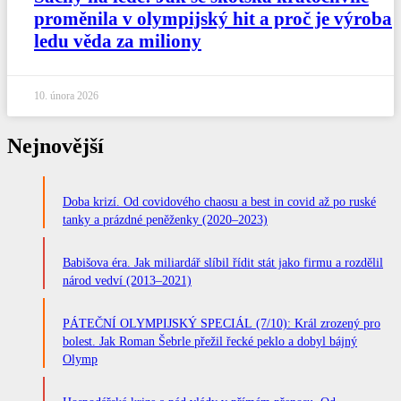
proměnila v olympijský hit a proč je výroba
ledu věda za miliony
10. února 2026
Nejnovější
Doba krizí. Od covidového chaosu a best in covid až po ruské
tanky a prázdné peněženky (2020–2023)
Babišova éra. Jak miliardář slíbil řídit stát jako firmu a rozdělil
národ vedví (2013–2021)
PÁTEČNÍ OLYMPIJSKÝ SPECIÁL (7/10): Král zrozený pro
bolest. Jak Roman Šebrle přežil řecké peklo a dobyl bájný
Olymp