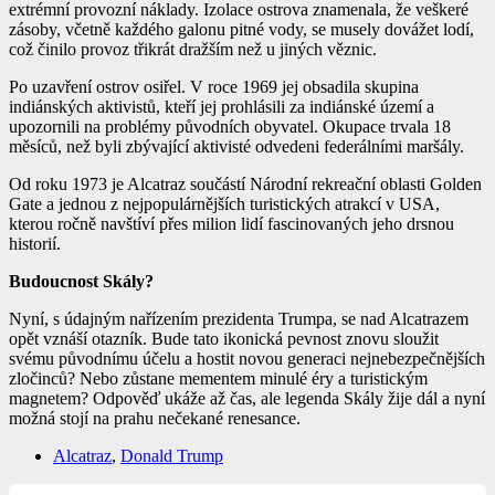
extrémní
provozní náklady
. Izolace ostrova znamenala, že veškeré
zásoby, včetně každého galonu pitné vody, se musely dovážet lodí,
což činilo provoz třikrát dražším než u jiných věznic.
Po uzavření ostrov osiřel. V roce 1969 jej obsadila skupina
indiánských aktivistů, kteří jej prohlásili za indiánské území a
upozornili na problémy původních obyvatel. Okupace trvala 18
měsíců, než byli zbývající aktivisté odvedeni federálními maršály.
Od roku 1973 je Alcatraz součástí
Národní rekreační oblasti Golden
Gate
a jednou z nejpopulárnějších turistických atrakcí v USA,
kterou ročně navštíví přes milion lidí fascinovaných jeho drsnou
historií.
Budoucnost Skály?
Nyní, s údajným nařízením prezidenta Trumpa, se nad Alcatrazem
opět vznáší otazník. Bude tato ikonická pevnost znovu sloužit
svému původnímu účelu a hostit novou generaci nejnebezpečnějších
zločinců? Nebo zůstane mementem minulé éry a turistickým
magnetem? Odpověď ukáže až čas, ale
legenda Skály žije dál
a nyní
možná stojí na prahu nečekané renesance.
Alcatraz
,
Donald Trump