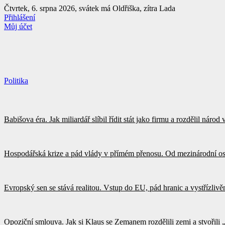
Přejít
Čtvrtek, 6. srpna 2026, svátek má Oldřiška, zítra Lada
k
Přihlášení
obsahu
Můj účet
Politika
Babišova éra. Jak miliardář slíbil řídit stát jako firmu a rozdělil náro
Hospodářská krize a pád vlády v přímém přenosu. Od mezinárodní os
Evropský sen se stává realitou. Vstup do EU, pád hranic a vystřízliv
Opoziční smlouva. Jak si Klaus se Zemanem rozdělili zemi a stvořili