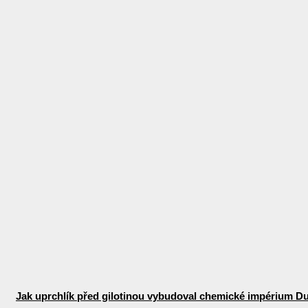
Jak uprchlík před gilotinou vybudoval chemické impérium D