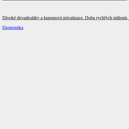
Divoké devadesátky a kuponová privatizace. Doba rychlých milionů, 
Ekonomika