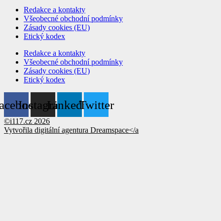
Redakce a kontakty
Všeobecné obchodní podmínky
Zásady cookies (EU)
Etický kodex
Redakce a kontakty
Všeobecné obchodní podmínky
Zásady cookies (EU)
Etický kodex
acebook
Instagram
Linkedin
Twitter
©i117.cz 2026
Vytvořila digitální agentura
Dreamspace</a