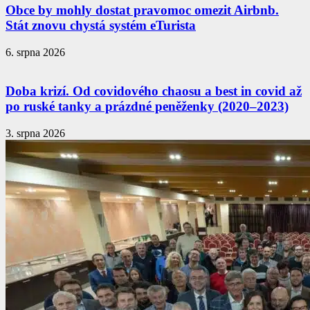
Obce by mohly dostat pravomoc omezit Airbnb.
Stát znovu chystá systém eTurista
6. srpna 2026
Doba krizí. Od covidového chaosu a best in covid až
po ruské tanky a prázdné peněženky (2020–2023)
3. srpna 2026