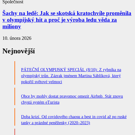
Společnost
Šachy na ledě: Jak se skotská kratochvíle proměnila
v olympijský hit a proč je výroba ledu věda za
miliony
10. února 2026
Nejnovější
PÁTEČNÍ OLYMPIJSKÝ SPECIÁL (8/10): Z rybníka na
olympijský trůn. Zázrak jménem Martina Sáblíková, který
pokořil světové velmoci
Obce by mohly dostat pravomoc omezit Airbnb. Stát znovu
chystá systém eTurista
Doba krizí. Od covidového chaosu a best in covid až po ruské
tanky a prázdné peněženky (2020–2023)