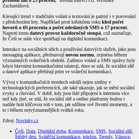
přenosu dat o 25 procent,
“ uvedla mluvčí O2 Veronika
Zachariášová.
Klesající trend v tradičním volání a textování je patrný i v porovnání
s předchozími lety. Například proti loňskému roku
klesl počet
hovorů o tři procenta a počet odeslaných SMS o 17 procent
.
Naproti tomu
datový provoz každoročně stoupá
, což naznačuje,
že Češi se stále více spoléhají na digitální komunikaci.
Interakce na sociálních sítích a používání datových služeb, jako jsou
messaging aplikace, představují
novou normu
, zejména během
významných svátečních období. Zatímco volání a SMS zprávy byly
kdysi hlavními komunikačními nástroji, dnes se zdá, že sociální sítě
a datové aplikace přebírají prim ve sváteční komunikaci.
Vývoj v komunikačních trendech odráží nejen změny v
technologických preferencích, ale také ukazuje, jak se mění sociální
zvyky a chování. V době, kdy jsou lidé připojeni k internetu více
než kdy jiné, se zdá, že sociální sítě a online platformy budou i
nadále hrát klíčovou roli v tom, jak sdílíme své životní momenty, a
to i během nejvýznamnějších svátků roku.
Zdroj:
Novinky.cz
Češi
,
Data
,
Digitální doba
,
Komunikace
,
SMS
,
Sociální sítě
,
Štědrý den
,
Svátěční komunikace
,
telefon
,
Trendy
,
Vánoce
,