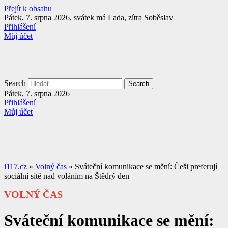
Přejít k obsahu
Pátek, 7. srpna 2026, svátek má Lada, zítra Soběslav
Přihlášení
Můj účet
Search
Search
Pátek, 7. srpna 2026
Přihlášení
Můj účet
i117.cz
»
Volný čas
»
Sváteční komunikace se mění: Češi preferují
sociální sítě nad voláním na Štědrý den
VOLNÝ ČAS
Sváteční komunikace se mění: