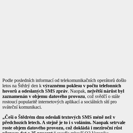
Podle posledních informací od telekomunikačních operátorů došlo
letos na Štědrý den k
výraznému poklesu v počtu telefonních
hovorů a odeslaných SMS zpráv
. Naopak,
největší nárůst byl
zaznamenán v objemu datového provozu
, což svědčí o stále
rostoucí popularitě internetových aplikací a sociálních sítí pro
sváteční komunikaci.
„Češi o Štědrém dnu odeslali textových SMS méně než v
předchozích letech. A stejně je to i s voláním. Naopak setrvale
roste objem datového provozu, což dokládá i meziroční růst