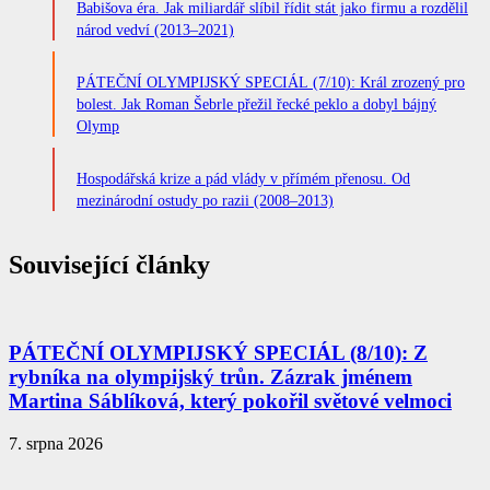
Babišova éra. Jak miliardář slíbil řídit stát jako firmu a rozdělil
národ vedví (2013–2021)
PÁTEČNÍ OLYMPIJSKÝ SPECIÁL (7/10): Král zrozený pro
bolest. Jak Roman Šebrle přežil řecké peklo a dobyl bájný
Olymp
Hospodářská krize a pád vlády v přímém přenosu. Od
mezinárodní ostudy po razii (2008–2013)
Související články
PÁTEČNÍ OLYMPIJSKÝ SPECIÁL (8/10): Z
rybníka na olympijský trůn. Zázrak jménem
Martina Sáblíková, který pokořil světové velmoci
7. srpna 2026