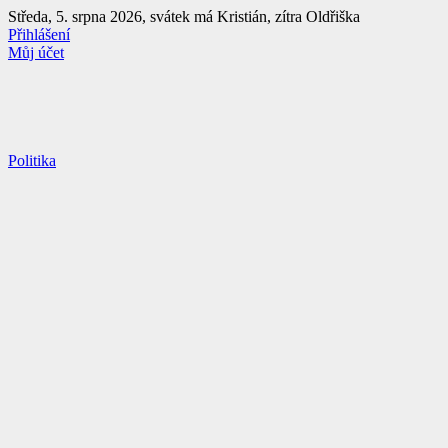
Přejít
Středa, 5. srpna 2026, svátek má Kristián, zítra Oldřiška
k
Přihlášení
obsahu
Můj účet
Politika