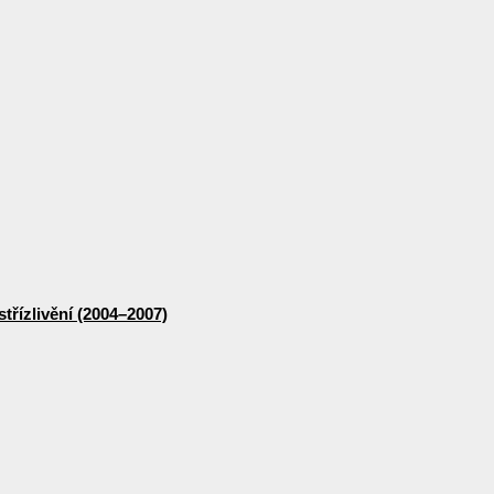
třízlivění (2004–2007)