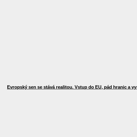
Evropský sen se stává realitou. Vstup do EU, pád hranic a vys