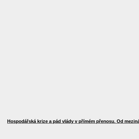
Hospodářská krize a pád vlády v přímém přenosu. Od mezinár